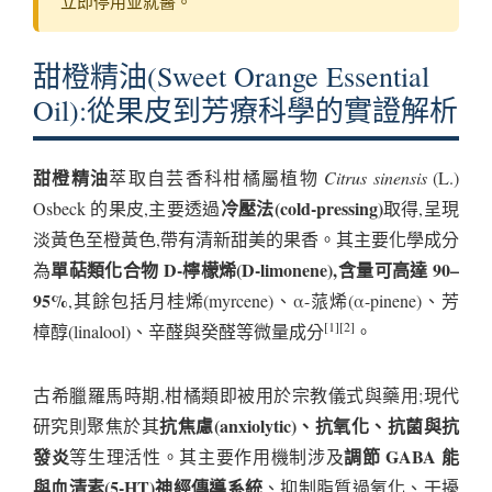
立即停用並就醫。
甜橙精油(Sweet Orange Essential
Oil):從果皮到芳療科學的實證解析
甜橙精油
萃取自芸香科柑橘屬植物
Citrus sinensis
(L.)
冷壓法(cold-pressing)
Osbeck 的果皮,主要透過
取得,呈現
淡黃色至橙黃色,帶有清新甜美的果香。其主要化學成分
單萜類化合物 D-檸檬烯(D-limonene),含量可高達 90–
為
95%
,其餘包括月桂烯(myrcene)、α-蒎烯(α-pinene)、芳
[1][2]
樟醇(linalool)、辛醛與癸醛等微量成分
。
古希臘羅馬時期,柑橘類即被用於宗教儀式與藥用;現代
抗焦慮(anxiolytic)、抗氧化、抗菌與抗
研究則聚焦於其
發炎
調節 GABA 能
等生理活性。其主要作用機制涉及
與血清素(5-HT)神經傳導系統
、抑制脂質過氧化、干擾