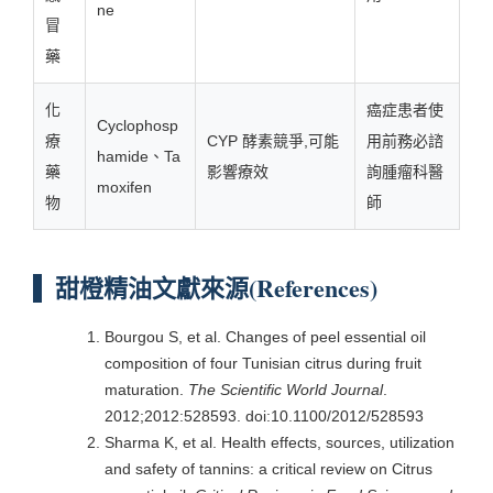
ne
冒
藥
化
癌症患者使
Cyclophosp
療
CYP 酵素競爭,可能
用前務必諮
hamide、Ta
藥
影響療效
詢腫瘤科醫
moxifen
物
師
甜橙精油文獻來源(References)
Bourgou S, et al. Changes of peel essential oil
composition of four Tunisian citrus during fruit
maturation.
The Scientific World Journal
.
2012;2012:528593. doi:10.1100/2012/528593
Sharma K, et al. Health effects, sources, utilization
and safety of tannins: a critical review on Citrus