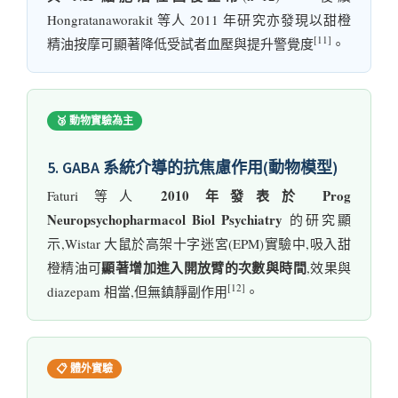
Hongratanaworakit 等人 2011 年研究亦發現以甜橙
[11]
精油按摩可顯著降低受試者血壓與提升警覺度
。
🥉 動物實驗為主
5. GABA 系統介導的抗焦慮作用(動物模型)
2010 年發表於 Prog
Faturi 等人
Neuropsychopharmacol Biol Psychiatry
的研究顯
示,Wistar 大鼠於高架十字迷宮(EPM)實驗中,吸入甜
顯著增加進入開放臂的次數與時間
橙精油可
,效果與
[12]
diazepam 相當,但無鎮靜副作用
。
📋 體外實驗