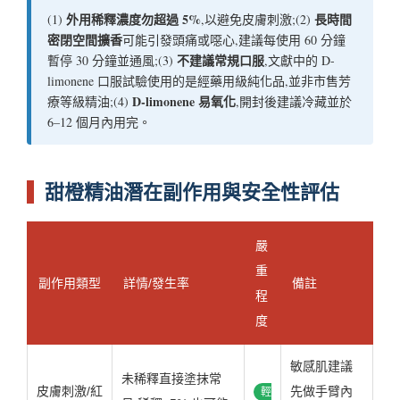
外用稀釋濃度勿超過 5%
長時間
(1)
,以避免皮膚刺激;(2)
密閉空間擴香
可能引發頭痛或噁心,建議每使用 60 分鐘
不建議常規口服
暫停 30 分鐘並通風;(3)
,文獻中的 D-
limonene 口服試驗使用的是經藥用級純化品,並非市售芳
D-limonene 易氧化
療等級精油;(4)
,開封後建議冷藏並於
6–12 個月內用完。
甜橙精油潛在副作用與安全性評估
嚴
重
副作用類型
詳情/發生率
備註
程
度
敏感肌建議
未稀釋直接塗抹常
皮膚刺激/紅
先做手臂內
輕