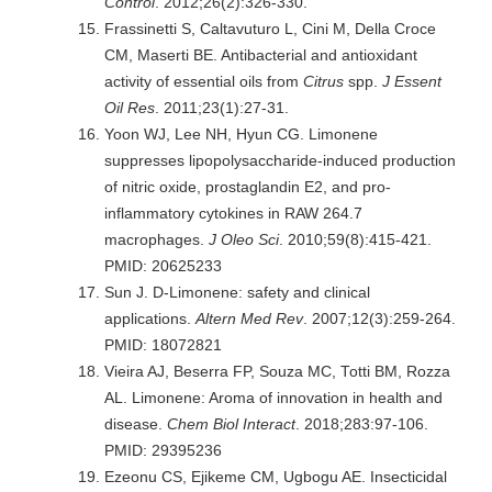
Control
. 2012;26(2):326-330.
Frassinetti S, Caltavuturo L, Cini M, Della Croce
CM, Maserti BE. Antibacterial and antioxidant
activity of essential oils from
Citrus
spp.
J Essent
Oil Res
. 2011;23(1):27-31.
Yoon WJ, Lee NH, Hyun CG. Limonene
suppresses lipopolysaccharide-induced production
of nitric oxide, prostaglandin E2, and pro-
inflammatory cytokines in RAW 264.7
macrophages.
J Oleo Sci
. 2010;59(8):415-421.
PMID: 20625233
Sun J. D-Limonene: safety and clinical
applications.
Altern Med Rev
. 2007;12(3):259-264.
PMID: 18072821
Vieira AJ, Beserra FP, Souza MC, Totti BM, Rozza
AL. Limonene: Aroma of innovation in health and
disease.
Chem Biol Interact
. 2018;283:97-106.
PMID: 29395236
Ezeonu CS, Ejikeme CM, Ugbogu AE. Insecticidal