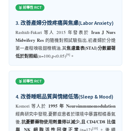
🥉 前導性 RCT
3. 改善產婦分娩疼痛與焦慮(Labor Anxiety)
Iran J Nurs
Rashidi-Fakari 等人 2015 年發表於
Midwifery Res
的隨機對照試驗指出,初產婦於分娩
焦慮量表(STAI)分數顯著
第一產程嗅吸甜橙精油,其
[9]
低於對照組
(n=100,p<0.05)
。
🥉 前導性 RCT
4. 改善睡眠品質與情緒低落(Sleep & Mood)
1995 年 Neuroimmunomodulation
Komori 等人於
經典研究中發現,憂鬱症患者於環境中暴露柑橘香氣
抗憂鬱藥物使用劑量得以減少,且 CD4/CD8 比值
後,
[10]
與 NK 細胞活性回復正常
(n=12)
。後續