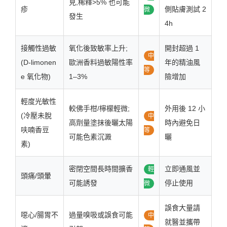
見,稀釋>5% 也可能
疹
側貼膚測試 2
微
發生
4h
接觸性過敏
氧化後致敏率上升;
開封超過 1
中
(D-limonen
歐洲香料過敏陽性率
年的精油風
等
e 氧化物)
1–3%
險增加
輕度光敏性
較佛手柑/檸檬輕微;
外用後 12 小
(冷壓未脫
中
高劑量塗抹後曬太陽
時內避免日
呋喃香豆
等
可能色素沉澱
曬
素)
密閉空間長時間擴香
立即通風並
輕
頭痛/頭暈
可能誘發
停止使用
微
誤食大量請
噁心/腸胃不
過量嗅吸或誤食可能
中
就醫並攜帶