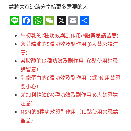
請將文章連結分享給更多需要的人
Li
Fa
W
W
X
E
分
n
ce
h
e
m
享
牛初乳的7種功效與副作用(5點禁忌請留意)
e
b
at
C
ai
薄荷精油的5種功效及副作用 (6大禁忌請注
o
sA
h
l
意)
o
p
at
茶胺酸的12種功效及副作用（6點使用禁忌
k
p
請留意）
乳鐵蛋白的8種功效及副作用（9點使用禁忌
要小心）
尤加利精油的8種功效及副作用 (6大禁忌請
注意)
MSM的8種功效與副作用（11點使用禁忌請
留意）