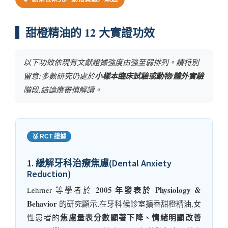
甜橙精油的 12 大實證功效
以下功效依現有文獻證據強度由強至弱排列。請特別
留意:多數研究仍處於
小樣本臨床試驗或動物/體外實驗
階段,結論應審慎解讀。
🥈 RCT 證據
1. 緩解牙科治療焦慮(Dental Anxiety
Reduction)
2005 年發表於 Physiology &
Lehrner 等學者於
Behavior
的研究顯示,在牙科候診室擴香甜橙精油,女
焦慮量表分數顯著下降、情緒明顯改善
性患者的