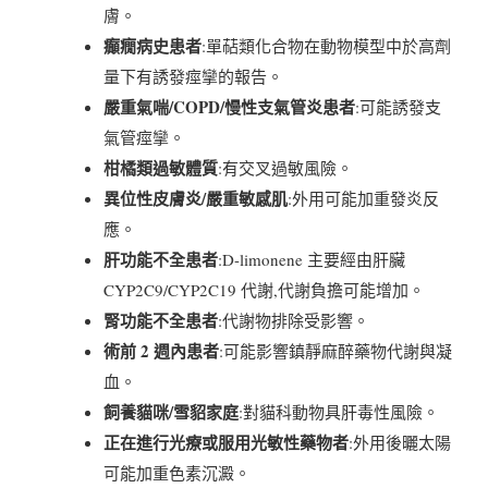
膚。
癲癇病史患者
:單萜類化合物在動物模型中於高劑
量下有誘發痙攣的報告。
嚴重氣喘/COPD/慢性支氣管炎患者
:可能誘發支
氣管痙攣。
柑橘類過敏體質
:有交叉過敏風險。
異位性皮膚炎/嚴重敏感肌
:外用可能加重發炎反
應。
肝功能不全患者
:D-limonene 主要經由肝臟
CYP2C9/CYP2C19 代謝,代謝負擔可能增加。
腎功能不全患者
:代謝物排除受影響。
術前 2 週內患者
:可能影響鎮靜麻醉藥物代謝與凝
血。
飼養貓咪/雪貂家庭
:對貓科動物具肝毒性風險。
正在進行光療或服用光敏性藥物者
:外用後曬太陽
可能加重色素沉澱。