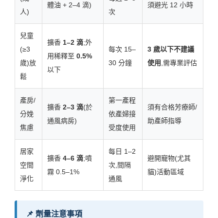
體油 + 2–4 滴)
須避光 12 小時
人)
次
兒童
擴香
1–2 滴
;外
(≥3
每次 15–
3 歲以下不建議
用稀釋至
0.5%
歲)放
30 分鐘
使用
,需專業評估
以下
鬆
產房/
第一產程
擴香
2–3 滴
(於
須有合格芳療師/
分娩
依產婦接
通風病房)
助產師指導
焦慮
受度使用
居家
每日 1–2
擴香
4–6 滴
;噴
避開寵物(尤其
空間
次,間隔
霧 0.5–1%
貓)活動區域
淨化
通風
📌 劑量注意事項