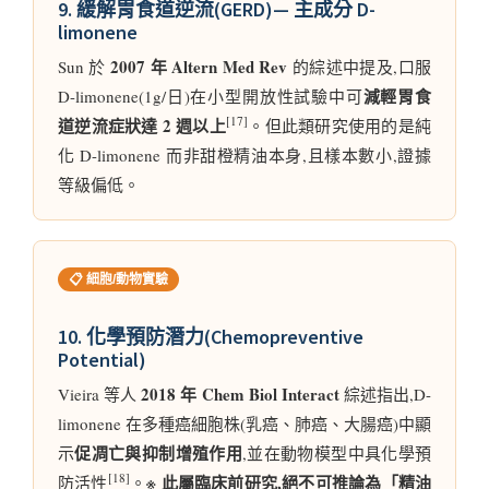
9. 緩解胃食道逆流(GERD)— 主成分 D-
limonene
2007 年 Altern Med Rev
Sun 於
的綜述中提及,口服
減輕胃食
D-limonene(1g/日)在小型開放性試驗中可
[17]
道逆流症狀達 2 週以上
。但此類研究使用的是純
化 D-limonene 而非甜橙精油本身,且樣本數小,證據
等級偏低。
📋 細胞/動物實驗
10. 化學預防潛力(Chemopreventive
Potential)
2018 年 Chem Biol Interact
Vieira 等人
綜述指出,D-
limonene 在多種癌細胞株(乳癌、肺癌、大腸癌)中顯
促凋亡與抑制增殖作用
示
,並在動物模型中具化學預
[18]
※ 此屬臨床前研究,絕不可推論為「精油
防活性
。