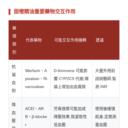
▌ 甜橙精油重要藥物交互作用
藥
理
代表藥物
可能交互作用機轉
建議
類
別
抗
Warfarin、A
D-limonene 可能影
大量外用前
凝
pixaban、Ri
響 CYP2C9 代謝,理
諮詢醫師,監
血
varoxaban
論上增加出血風險
測 INR
劑
降
ACEI、AR
芳香按摩可能加成
使用後緩慢
血
B、β-blocke
降壓效果,致姿態性
起身,定期測
壓
r
低血壓
量血壓