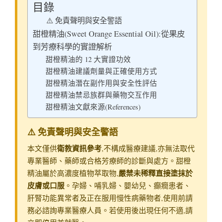
目錄
⚠️ 免責聲明與安全警語
甜橙精油(Sweet Orange Essential Oil):從果皮
到芳療科學的實證解析
甜橙精油的 12 大實證功效
甜橙精油建議劑量與正確使用方式
甜橙精油潛在副作用與安全性評估
甜橙精油禁忌族群與藥物交互作用
甜橙精油文獻來源(References)
⚠️ 免責聲明與安全警語
衛教資訊參考
本文僅供
,不構成醫療建議,亦無法取代
專業醫師、藥師或合格芳療師的診斷與處方。甜橙
嚴禁未稀釋直接塗抹於
精油屬於高濃度植物萃取物,
皮膚或口服
。孕婦、哺乳婦、嬰幼兒、癲癇患者、
肝腎功能異常者及正在服用慢性病藥物者,使用前請
務必諮詢專業醫療人員。若使用後出現任何不適,請