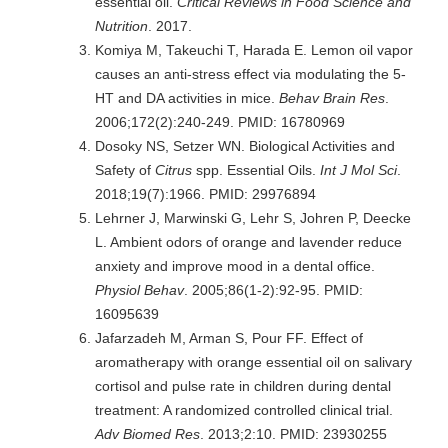
essential oil.
Critical Reviews in Food Science and
Nutrition
. 2017.
Komiya M, Takeuchi T, Harada E. Lemon oil vapor
causes an anti-stress effect via modulating the 5-
HT and DA activities in mice.
Behav Brain Res
.
2006;172(2):240-249. PMID: 16780969
Dosoky NS, Setzer WN. Biological Activities and
Safety of
Citrus
spp. Essential Oils.
Int J Mol Sci
.
2018;19(7):1966. PMID: 29976894
Lehrner J, Marwinski G, Lehr S, Johren P, Deecke
L. Ambient odors of orange and lavender reduce
anxiety and improve mood in a dental office.
Physiol Behav
. 2005;86(1-2):92-95. PMID:
16095639
Jafarzadeh M, Arman S, Pour FF. Effect of
aromatherapy with orange essential oil on salivary
cortisol and pulse rate in children during dental
treatment: A randomized controlled clinical trial.
Adv Biomed Res
. 2013;2:10. PMID: 23930255