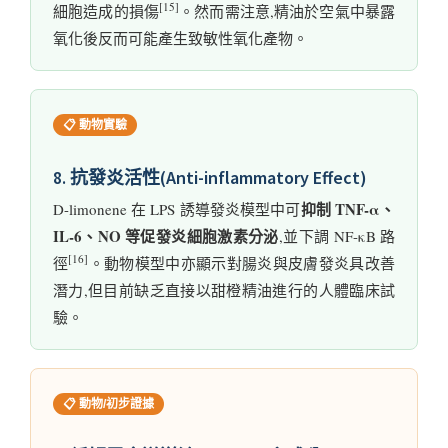
[15]
細胞造成的損傷
。然而需注意,精油於空氣中暴露
氧化後反而可能產生致敏性氧化產物。
📋 動物實驗
8. 抗發炎活性(Anti-inflammatory Effect)
抑制 TNF-α、
D-limonene 在 LPS 誘導發炎模型中可
IL-6、NO 等促發炎細胞激素分泌
,並下調 NF-κB 路
[16]
徑
。動物模型中亦顯示對腸炎與皮膚發炎具改善
潛力,但目前缺乏直接以甜橙精油進行的人體臨床試
驗。
📋 動物/初步證據