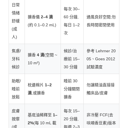
日常
每次 30–
情緒
擴香儀
2–4 滴
60 分鐘,
通風良好空間;勿
舒緩
(約 0.1–0.2 mL)
每日 1–2
長時間密閉使用
(成
次
人)
焦慮/
候診/治
參考 Lehrner 20
擴香
4 滴
(空間 ~
牙科
療前 15–
05、Goes 2012
10 m²)
候診
30 分鐘
試驗濃度
助眠/
睡前 30
枕邊棉片
1–2
勿讓精油直接接
睡前
分鐘關閉
滴
,或擴香
觸床品/皮膚
放鬆
擴香
皮膚
每次 15–
基底油稀釋至
1–
非冷壓 FCF(去
按摩
20 分鐘,
2%
(每 10 mL 載
呋喃香豆素)版本
(成
每週 2–3