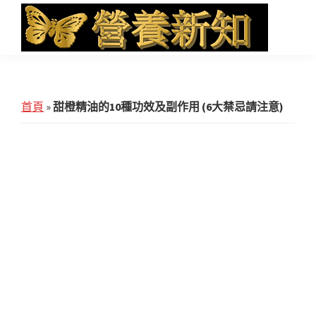
Skip
Skip
Skip
to
to
to
main
primary
footer
營
Health
養
content
sidebar
News
新
知
and
首頁
»
甜橙精油的10種功效及副作用 (6大禁忌請注意)
iHerb
Shopping