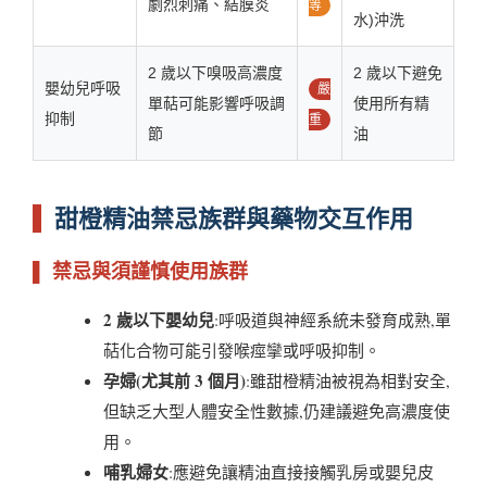
劇烈刺痛、結膜炎
等
水)沖洗
2 歲以下嗅吸高濃度
2 歲以下避免
嬰幼兒呼吸
嚴
單萜可能影響呼吸調
使用所有精
抑制
重
節
油
甜橙精油禁忌族群與藥物交互作用
▌ 禁忌與須謹慎使用族群
2 歲以下嬰幼兒
:呼吸道與神經系統未發育成熟,單
萜化合物可能引發喉痙攣或呼吸抑制。
孕婦(尤其前 3 個月)
:雖甜橙精油被視為相對安全,
但缺乏大型人體安全性數據,仍建議避免高濃度使
用。
哺乳婦女
:應避免讓精油直接接觸乳房或嬰兒皮