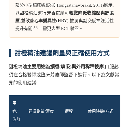
部分小型臨床觀察(如 Hongratanaworakit, 2011)顯示,
輕微降低收縮壓與舒張
以甜橙精油進行芳香按摩可
壓,並改善心率變異性(HRV)
,推測與副交感神經活性
[11]
提升有關
。需更大型 RCT 驗證。
甜橙精油建議劑量與正確使用方式
主要用途為擴香(嗅吸)與外用稀釋按摩
甜橙精油
,口服必
須在合格醫師或臨床芳療師監督下進行。以下為文獻常
見的使用建議:
用
途/
建議劑量/濃度
療程
使用時機/方式
族群