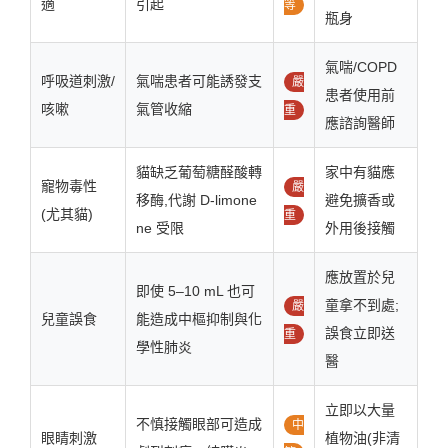
適
引起
等
瓶身
氣喘/COPD
呼吸道刺激/
氣喘患者可能誘發支
嚴
患者使用前
咳嗽
氣管收縮
重
應諮詢醫師
貓缺乏葡萄糖醛酸轉
家中有貓應
寵物毒性
嚴
移酶,代謝 D-limone
避免擴香或
(尤其貓)
重
ne 受限
外用後接觸
應放置於兒
即使 5–10 mL 也可
童拿不到處;
嚴
兒童誤食
能造成中樞抑制與化
誤食立即送
重
學性肺炎
醫
立即以大量
不慎接觸眼部可造成
中
眼睛刺激
植物油(非清