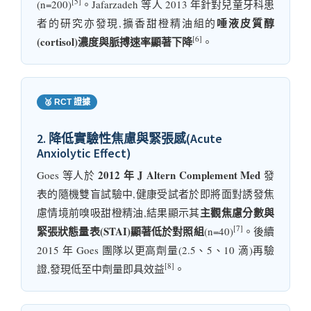
[5]
(n=200)
。Jafarzadeh 等人 2013 年針對兒童牙科患
唾液皮質醇
者的研究亦發現,擴香甜橙精油組的
[6]
(cortisol)濃度與脈搏速率顯著下降
。
🥈 RCT 證據
2. 降低實驗性焦慮與緊張感(Acute
Anxiolytic Effect)
2012 年 J Altern Complement Med
Goes 等人於
發
表的隨機雙盲試驗中,健康受試者於即將面對誘發焦
主觀焦慮分數與
慮情境前嗅吸甜橙精油,結果顯示其
[7]
緊張狀態量表(STAI)顯著低於對照組
(n=40)
。後續
2015 年 Goes 團隊以更高劑量(2.5、5、10 滴)再驗
[8]
證,發現低至中劑量即具效益
。