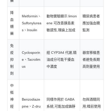
藥
降
Metformin、
動物實驗顯示 limon
糖尿病患者
血
Sulfonylurea
ene 可改善胰島素
應加強血糖
糖
s、Insulin
敏感性,理論上加成
監測
藥
免
疫
Cyclosporin
經 CYP3A4 代謝,精
器官移植患
抑
e、Tacrolim
油成分可能干擾血
者避免長期
制
us
中濃度
高劑量使用
劑
中
樞
神
Benzodiaze
同樣作用於 GABA
勿與酒精同
經
pine、Z-dru
系統,可能加成鎮靜
用;睡前使用