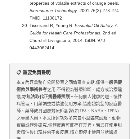
properties of volatile extracts of orange peels.
Bioresource Technology
. 2001;76(3):273-274.
PMID: 11198172
Tisserand R, Young R.
Essential Oil Safety: A
Guide for Health Care Professionals
. 2nd ed.
Churchill Livingstone; 2014. ISBN: 978-
0443062414
📋 重要免責聲明
一般保健
本文內容彙整自公開發表之同儕審查文獻,僅供
衛教與學術參考
之用,不得視為醫療診斷、處方或治療建
無法取代正規醫療照護
議,亦
。任何個人健康問題、慢性
病管理、用藥調整或精油使用方案,皆應諮詢您的家庭醫
師、藥師或具國際芳療師認證(如 IFA、NAHA、IFPA)
之專業人員。本文所述功效多來自小型臨床試驗、動物
實驗或體外研究,個體反應可能存在差異。若您在使用甜
橙精油後出現任何不良反應,請立即停止使用並就醫處