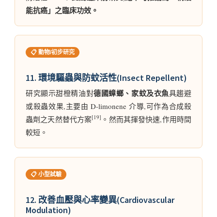
能抗癌」之臨床功效。
📋 動物/初步研究
11. 環境驅蟲與防蚊活性(Insect Repellent)
德國蟑螂、家蚊及衣魚
研究顯示甜橙精油對
具趨避
或殺蟲效果,主要由 D-limonene 介導,可作為合成殺
[19]
蟲劑之天然替代方案
。然而其揮發快速,作用時間
較短。
📋 小型試驗
12. 改善血壓與心率變異(Cardiovascular
Modulation)