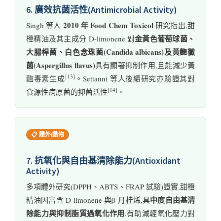
6. 廣效抗菌活性(Antimicrobial Activity)
2010 年 Food Chem Toxicol
Singh 等人
研究指出,甜
金黃色葡萄球菌、
橙精油及其主成分 D-limonene 對
大腸桿菌、白色念珠菌(Candida albicans)及黃麴黴
菌(Aspergillus flavus)
具有顯著抑制作用,且能減少黃
[13]
麴毒素生成
。Settanni 等人後續研究亦驗證其對
[14]
食源性病原菌的抑菌活性
。
📋 體外/動物
7. 抗氧化與自由基清除能力(Antioxidant
Activity)
多項體外研究(DPPH、ABTS、FRAP 試驗)證實,甜橙
中度自由基清
精油因富含 D-limonene 與β-月桂烯,具
除能力與抑制脂質過氧化作用
,有助減輕氧化壓力對