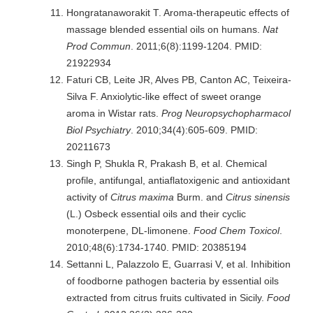
Hongratanaworakit T. Aroma-therapeutic effects of
massage blended essential oils on humans.
Nat
Prod Commun
. 2011;6(8):1199-1204. PMID:
21922934
Faturi CB, Leite JR, Alves PB, Canton AC, Teixeira-
Silva F. Anxiolytic-like effect of sweet orange
aroma in Wistar rats.
Prog Neuropsychopharmacol
Biol Psychiatry
. 2010;34(4):605-609. PMID:
20211673
Singh P, Shukla R, Prakash B, et al. Chemical
profile, antifungal, antiaflatoxigenic and antioxidant
activity of
Citrus maxima
Burm. and
Citrus sinensis
(L.) Osbeck essential oils and their cyclic
monoterpene, DL-limonene.
Food Chem Toxicol
.
2010;48(6):1734-1740. PMID: 20385194
Settanni L, Palazzolo E, Guarrasi V, et al. Inhibition
of foodborne pathogen bacteria by essential oils
extracted from citrus fruits cultivated in Sicily.
Food