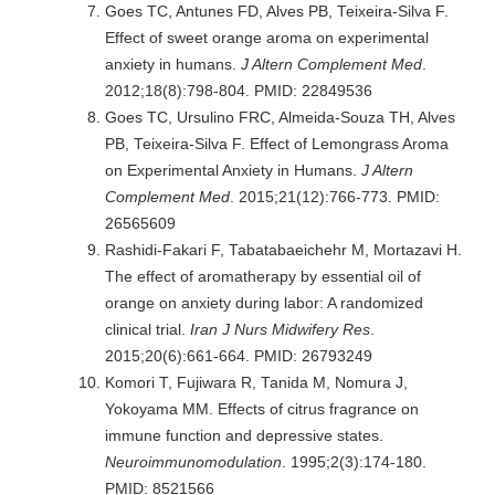
Goes TC, Antunes FD, Alves PB, Teixeira-Silva F.
Effect of sweet orange aroma on experimental
anxiety in humans.
J Altern Complement Med
.
2012;18(8):798-804. PMID: 22849536
Goes TC, Ursulino FRC, Almeida-Souza TH, Alves
PB, Teixeira-Silva F. Effect of Lemongrass Aroma
on Experimental Anxiety in Humans.
J Altern
Complement Med
. 2015;21(12):766-773. PMID:
26565609
Rashidi-Fakari F, Tabatabaeichehr M, Mortazavi H.
The effect of aromatherapy by essential oil of
orange on anxiety during labor: A randomized
clinical trial.
Iran J Nurs Midwifery Res
.
2015;20(6):661-664. PMID: 26793249
Komori T, Fujiwara R, Tanida M, Nomura J,
Yokoyama MM. Effects of citrus fragrance on
immune function and depressive states.
Neuroimmunomodulation
. 1995;2(3):174-180.
PMID: 8521566