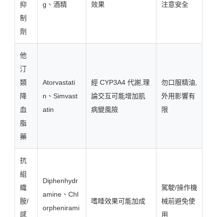
抑
g、酒精
效果
注意安全
制
劑
他
汀
類
Atorvastati
經 CYP3A4 代謝,理
勿口服精油,
降
n、Simvast
論交互可能增加肌
外用影響有
血
atin
病變風險
限
脂
藥
抗
組
Diphenhydr
織
駕駛/操作機
amine、Chl
胺/
嗜睡效果可能加成
械前避免使
orphenirami
感
用