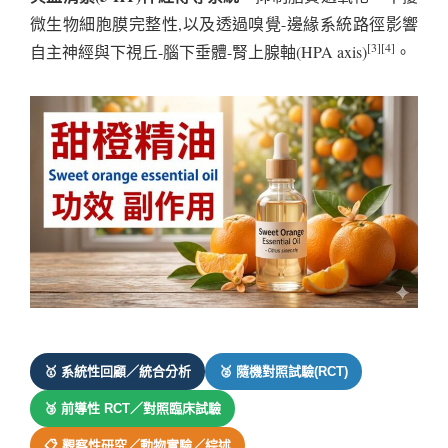
微生物細胞膜完整性,以及透過嗅覺-邊緣系統路徑影響
[3][4]
自主神經與下視丘-腦下垂體-腎上腺軸(HPA axis)
。
🥇 系統性回顧／統合分析
🥈 隨機對照試驗(RCT)
🥉 前導性 RCT／對照臨床試驗
📋 觀察性研究／動物實驗／綜述