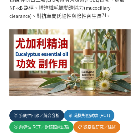
NF-κB 路徑、增進纖毛擺動清除力(mucociliary
[3]
clearance)、對抗革蘭氏陽性與陰性菌生長
。
🥇 系統性回顧／統合分析
🥈 隨機對照試驗 (RCT)
🥉 前導性 RCT／對照臨床試驗
📋 觀察性研究／綜述