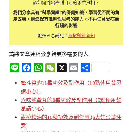
該如何跳出牽制自己的矛盾真相？
我們分享具有”科學實證”的保健知識，學習從不同的角
度去看，讓您保有批判性思考的能力，不再任意受病毒
行銷的影響
更多訊息請見：
關於營養新知
請將文章連結分享給更多需要的人
Li
Fa
W
W
X
E
分
n
ce
h
e
m
享
蜂斗菜的11種功效及副作用（10點使用禁忌
e
b
at
C
ai
請小心）
o
sA
h
l
六味地黃丸的8種功效及副作用（5點使用禁
o
p
at
忌請小心）
k
p
甜橙精油的10種功效及副作用 (6大禁忌請注
意)