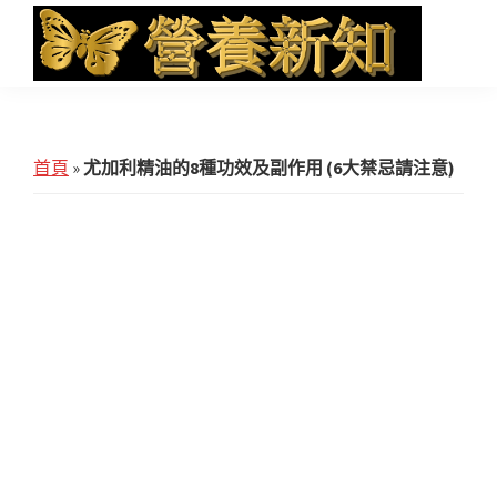
Skip
Skip
Skip
to
to
to
main
primary
footer
營
Health
養
content
sidebar
News
新
知
and
首頁
»
尤加利精油的8種功效及副作用 (6大禁忌請注意)
iHerb
Shopping