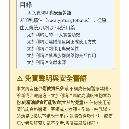
目錄
⚠️ 免責聲明與安全警語
尤加利精油（Eucalyptus globulus）：從原
住民傳統到現代呼吸道用藥
尤加利精油的 12 大實證功效
尤加利精油建議劑量與正確使用方式
尤加利精油副作用與安全性
尤加利精油禁忌族群與藥物交互作用
尤加利精油文獻來源
⚠️ 免責聲明與安全警語
本文內容僅供
衛教資訊參考
,不構成任何醫療建議、
診斷或治療處方。尤加利精油屬於高濃度植物萃取
物,
純精油誤食可能致命
(尤其對兒童)。任何使用前
請諮詢合格醫師、藥師或芳療師。孕婦、哺乳婦、
嬰幼兒(2 歲以下絕對禁用)、氣喘急性發作期、癲癇
病史者及肝腎功能不全者,皆屬高風險族群。