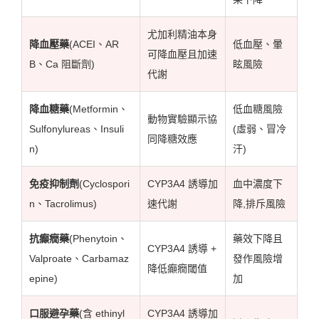
尤加利精油本身
降血壓藥
(ACEI、AR
低血壓、暈
可降血壓且加速
B、Ca 阻斷劑)
眩風險
代謝
降血糖藥
(Metformin、
低血糖風險
動物實驗顯示協
Sulfonylureas、Insuli
(虛弱、冒冷
同降糖效應
n)
汗)
免疫抑制劑
(Cyclospori
CYP3A4 誘導加
血中濃度下
n、Tacrolimus)
速代謝
降,排斥風險
抗癲癇藥
(Phenytoin、
藥效下降且
CYP3A4 誘導 +
Valproate、Carbamaz
發作風險增
降低癲癇閾值
epine)
加
口服避孕藥
(含 ethinyl
CYP3A4 誘導加