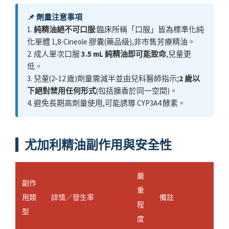
📌 劑量注意事項
1.
純精油絕不可口服
:臨床所稱「口服」皆為標準化純
化單體 1,8-Cineole 膠囊(藥品級),非市售芳療精油。
2. 成人單次口服
3.5 mL 純精油即可能致命
,兒童更
低。
3. 兒童(2–12 歲)劑量需減半並由兒科醫師指示;
2 歲以
下絕對禁用任何形式
(包括擴香於同一空間)。
4. 避免長期高劑量使用,可能誘導 CYP3A4 酵素。
尤加利精油副作用與安全性
嚴
副作
重
用類
詳情／發生率
備註
程
型
度