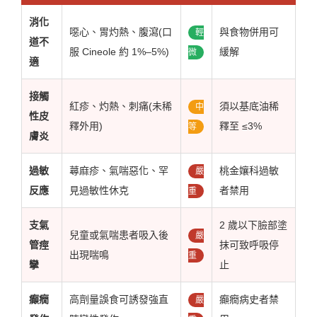
消化
噁心、胃灼熱、腹瀉(口
與食物併用可
輕
道不
服 Cineole 約 1%–5%)
緩解
微
適
接觸
紅疹、灼熱、刺痛(未稀
須以基底油稀
中
性皮
釋外用)
釋至 ≤3%
等
膚炎
過敏
蕁麻疹、氣喘惡化、罕
桃金孃科過敏
嚴
反應
見過敏性休克
者禁用
重
支氣
2 歲以下臉部塗
兒童或氣喘患者吸入後
嚴
管痙
抹可致呼吸停
出現喘鳴
重
攣
止
癲癇
高劑量誤食可誘發強直
癲癇病史者禁
嚴