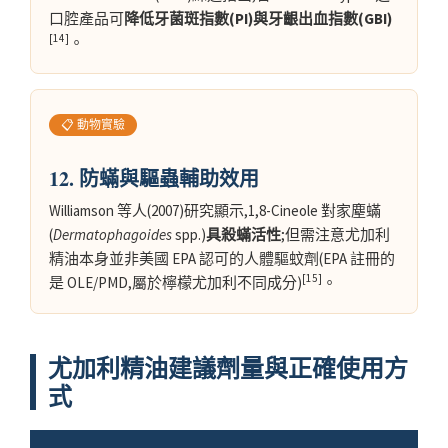
口腔產品可
降低牙菌斑指數(PI)與牙齦出血指數(GBI)
[14]
。
📋 動物實驗
12. 防蟎與驅蟲輔助效用
Williamson 等人(2007)研究顯示,1,8-Cineole 對家塵蟎
(
Dermatophagoides
spp.)
具殺蟎活性
;但需注意尤加利
精油本身並非美國 EPA 認可的人體驅蚊劑(EPA 註冊的
[15]
是 OLE/PMD,屬於檸檬尤加利不同成分)
。
尤加利精油建議劑量與正確使用方
式