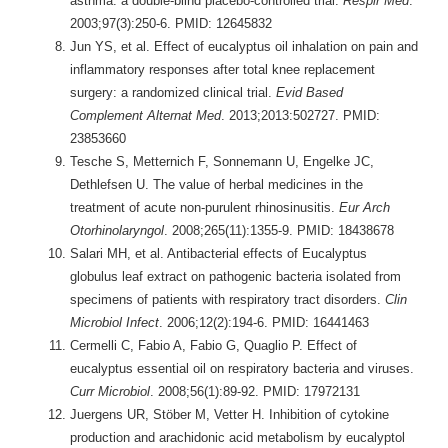
asthma: a double-blind placebo-controlled trial.
Respir Med
.
2003;97(3):250-6. PMID: 12645832
Jun YS, et al. Effect of eucalyptus oil inhalation on pain and
inflammatory responses after total knee replacement
surgery: a randomized clinical trial.
Evid Based
Complement Alternat Med
. 2013;2013:502727. PMID:
23853660
Tesche S, Metternich F, Sonnemann U, Engelke JC,
Dethlefsen U. The value of herbal medicines in the
treatment of acute non-purulent rhinosinusitis.
Eur Arch
Otorhinolaryngol
. 2008;265(11):1355-9. PMID: 18438678
Salari MH, et al. Antibacterial effects of Eucalyptus
globulus leaf extract on pathogenic bacteria isolated from
specimens of patients with respiratory tract disorders.
Clin
Microbiol Infect
. 2006;12(2):194-6. PMID: 16441463
Cermelli C, Fabio A, Fabio G, Quaglio P. Effect of
eucalyptus essential oil on respiratory bacteria and viruses.
Curr Microbiol
. 2008;56(1):89-92. PMID: 17972131
Juergens UR, Stöber M, Vetter H. Inhibition of cytokine
production and arachidonic acid metabolism by eucalyptol