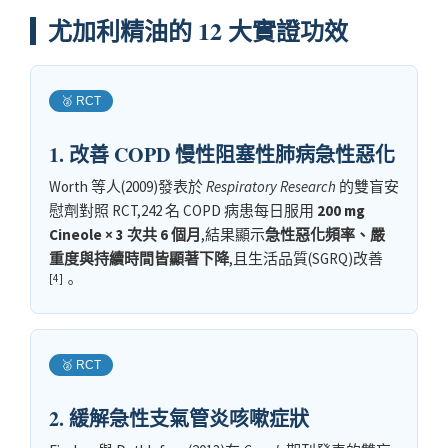
尤加利精油的 12 大實證功效
🥈 RCT
1. 改善 COPD 慢性阻塞性肺病急性惡化
Worth 等人(2009)發表於
Respiratory Research
的雙盲安
慰劑對照 RCT,242 名 COPD 病患每日服用
200 mg
Cineole × 3 次共 6 個月
,結果顯示
急性惡化頻率、嚴
重度與持續時間皆顯著下降
,且生活品質(SGRQ)改善
[4]
。
🥈 RCT
2. 緩解急性支氣管炎咳嗽症狀