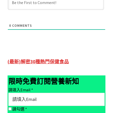
0
COMMENTS
Primary
(最新)解密30種熱門保健食品
Sidebar
限時免費訂閱營養新知
請填入Email
*
請勾選
*