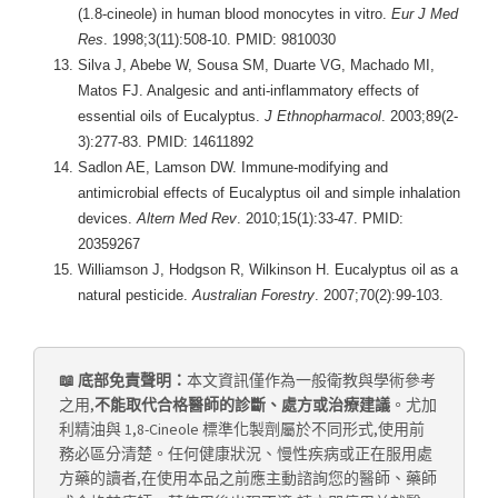
(1.8-cineole) in human blood monocytes in vitro.
Eur J Med
Res
. 1998;3(11):508-10. PMID: 9810030
Silva J, Abebe W, Sousa SM, Duarte VG, Machado MI,
Matos FJ. Analgesic and anti-inflammatory effects of
essential oils of Eucalyptus.
J Ethnopharmacol
. 2003;89(2-
3):277-83. PMID: 14611892
Sadlon AE, Lamson DW. Immune-modifying and
antimicrobial effects of Eucalyptus oil and simple inhalation
devices.
Altern Med Rev
. 2010;15(1):33-47. PMID:
20359267
Williamson J, Hodgson R, Wilkinson H. Eucalyptus oil as a
natural pesticide.
Australian Forestry
. 2007;70(2):99-103.
📖 底部免責聲明：
本文資訊僅作為一般衛教與學術參考
之用,
不能取代合格醫師的診斷、處方或治療建議
。尤加
利精油與 1,8-Cineole 標準化製劑屬於不同形式,使用前
務必區分清楚。任何健康狀況、慢性疾病或正在服用處
方藥的讀者,在使用本品之前應主動諮詢您的醫師、藥師