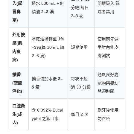
入(感
熱水 500 mL + 純
閉眼吸入,氣
分鐘,每日
冒鼻
精油
2–3 滴
喘者禁用
2–3 次
塞)
外用按
基底油稀釋至
1%
使用前先做
摩(肌
–3%
(每 10 mL 加
短期使用
手肘內側皮
肉痠
2–6 滴)
膚測試
痛)
擴香
通風良好處,
擴香儀加水後
3–
每次不超
(空間
寵物與嬰幼
5 滴
過 30 分鐘
淨化)
兒須避開
口腔衛
含 0.092% Eucal
刷牙後使用,
生(成
每日 2 次
yptol 之漱口水
勿吞嚥
人)