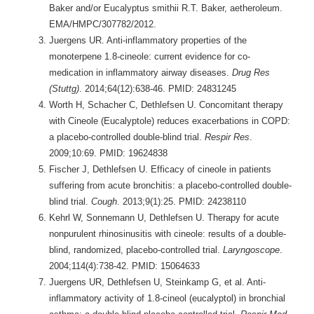
Baker and/or Eucalyptus smithii R.T. Baker, aetheroleum.
EMA/HMPC/307782/2012.
Juergens UR. Anti-inflammatory properties of the
monoterpene 1.8-cineole: current evidence for co-
medication in inflammatory airway diseases.
Drug Res
(Stuttg)
. 2014;64(12):638-46. PMID: 24831245
Worth H, Schacher C, Dethlefsen U. Concomitant therapy
with Cineole (Eucalyptole) reduces exacerbations in COPD:
a placebo-controlled double-blind trial.
Respir Res
.
2009;10:69. PMID: 19624838
Fischer J, Dethlefsen U. Efficacy of cineole in patients
suffering from acute bronchitis: a placebo-controlled double-
blind trial.
Cough
. 2013;9(1):25. PMID: 24238110
Kehrl W, Sonnemann U, Dethlefsen U. Therapy for acute
nonpurulent rhinosinusitis with cineole: results of a double-
blind, randomized, placebo-controlled trial.
Laryngoscope
.
2004;114(4):738-42. PMID: 15064633
Juergens UR, Dethlefsen U, Steinkamp G, et al. Anti-
inflammatory activity of 1.8-cineol (eucalyptol) in bronchial