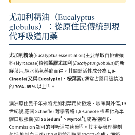
尤加利精油（Eucalyptus
globulus）：從原住民傳統到現
代呼吸道用藥
尤加利精油
(Eucalyptus essential oil)主要萃取自桃金孃
科(Myrtaceae)植物
藍膠尤加利
(
Eucalyptus globulus
)的新
鮮葉片,經水蒸氣蒸餾而得。其關鍵活性成分為
1,8-
Cineole(又稱 Eucalyptol、桉葉素)
,通常占藥用級精油
[1]
的
70%–85%
以上
。
澳洲原住民千年來將尤加利葉用於發燒、咳嗽與外傷;19
世紀後,德國 Schaeffer 等學者將 1,8-Cineole 標準化為單
®
®
體口服膠囊(如
Soledum
、Myrtol
),成為德國 E-
[2]
Commission 認可的呼吸道祛痰藥
。其主要藥理機制
包括:抑制白三烯(LTB4)與前列腺素(PGE2)合成、調節