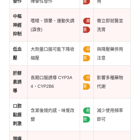
發作
陣攣性發作
用
重
中樞
嗜睡、頭暈、運動失調
需立即就醫並
嚴
神經
(誤食)
洗胃
重
抑制
低血
大劑量口服可能下降收
與降壓藥併用
中
壓
縮壓
注意
等
肝酵
長期口服誘導 CYP3A
影響多種藥物
中
素誘
4、CYP2B6
代謝
等
導
口腔
含漱後燒灼感、味覺改
減少使用頻率
輕
黏膜
變
即可
微
刺激
頭痛