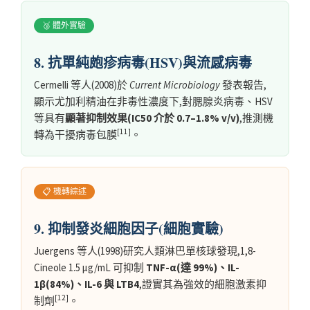
🥉 體外實驗
8. 抗單純皰疹病毒(HSV)與流感病毒
Cermelli 等人(2008)於
Current Microbiology
發表報告,
顯示尤加利精油在非毒性濃度下,對腮腺炎病毒、HSV
等具有
顯著抑制效果(IC50 介於 0.7–1.8% v/v)
,推測機
[11]
轉為干擾病毒包膜
。
📋 機轉綜述
9. 抑制發炎細胞因子(細胞實驗)
Juergens 等人(1998)研究人類淋巴單核球發現,1,8-
Cineole 1.5 μg/mL 可抑制
TNF-α(達 99%)、IL-
1β(84%)、IL-6 與 LTB4
,證實其為強效的細胞激素抑
[12]
制劑
。