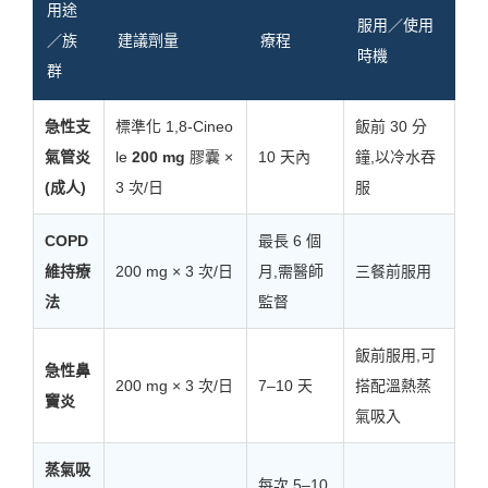
用途
服用／使用
／族
建議劑量
療程
時機
群
急性支
標準化 1,8-Cineo
飯前 30 分
氣管炎
le
200 mg
膠囊 ×
10 天內
鐘,以冷水吞
(成人)
3 次/日
服
COPD
最長 6 個
維持療
200 mg × 3 次/日
月,需醫師
三餐前服用
法
監督
飯前服用,可
急性鼻
200 mg × 3 次/日
7–10 天
搭配溫熱蒸
竇炎
氣吸入
蒸氣吸
每次 5–10