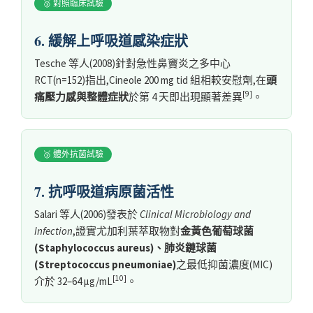
🥉 對照臨床試驗
6. 緩解上呼吸道感染症狀
Tesche 等人(2008)針對急性鼻竇炎之多中心
RCT(n=152)指出,Cineole 200 mg tid 組相較安慰劑,在
頭
[9]
痛壓力感與整體症狀
於第 4 天即出現顯著差異
。
🥉 體外抗菌試驗
7. 抗呼吸道病原菌活性
Salari 等人(2006)發表於
Clinical Microbiology and
Infection
,證實尤加利葉萃取物對
金黃色葡萄球菌
(Staphylococcus aureus)、肺炎鏈球菌
(Streptococcus pneumoniae)
之最低抑菌濃度(MIC)
[10]
介於 32–64 μg/mL
。