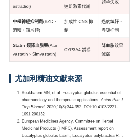
避孕失敗
estradiol)
速雌激素代謝
中樞神經抑制劑
(BZD、
加成性 CNS 抑
過度鎮靜、
酒精、鴉片類)
制
呼吸抑制
Statin 類降血脂藥
(Ator
降血脂效果
CYP3A4 誘導
vastatin、Simvastatin)
減弱
尤加利精油文獻來源
Boukhatem MN, et al. Eucalyptus globulus essential oil:
pharmacology and therapeutic applications.
Asian Pac J
Trop Biomed
. 2020;10(8):344-352. DOI:10.4103/2221-
1691.290132
European Medicines Agency, Committee on Herbal
Medicinal Products (HMPC). Assessment report on
Eucalyptus globulus Labill., Eucalyptus polybractea R.T.