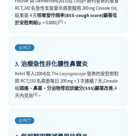
Fischer 與 Dethlefsen(2013)在
Cough
期刊發表的雙盲
RCT,242 名急性支氣管炎病患服用 200 mg Cineole tid,
結果第 4 天
咳嗽發作頻率(BSS-cough score)顯著低
[5]
於安慰劑組
(p < 0.0001)
。
🥈 RCT
3. 治療急性非化膿性鼻竇炎
Kehrl 等人(2004)在
The Laryngoscope
發表的安慰劑對
照 RCT,150 名病患每日 200 mg × 3 次連續 7 天,Cineole
組
頭痛、鼻塞、分泌物等症狀總分(SSS)顯著改善
,4
[6]
天內見效
。
🥈 RCT