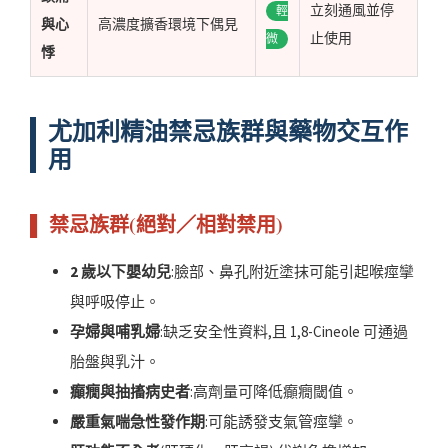
立刻通風並停
輕
與心
高濃度擴香環境下偶見
止使用
微
悸
尤加利精油禁忌族群與藥物交互作
用
▌ 禁忌族群(絕對／相對禁用)
2 歲以下嬰幼兒
:臉部、鼻孔附近塗抹可能引起喉痙攣
與呼吸停止。
孕婦與哺乳婦
:缺乏安全性資料,且 1,8-Cineole 可通過
胎盤與乳汁。
癲癇與抽搐病史者
:高劑量可降低癲癇閾值。
嚴重氣喘急性發作期
:可能誘發支氣管痙攣。