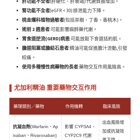
肝功能不全者
(肝硬化、肝衰竭):代謝負擔增加。
腎功能不全者
(eGFR < 30):排泄能力下降。
桃金孃科植物過敏者
(包括茶樹、丁香、香桃木)。
術前 2 週患者
:可能影響麻醉藥代謝。
胃食道逆流(GERD)病患
:可能放鬆下食道括約肌。
膽道阻塞或膽結石患者
:精油可能促進膽汁流動,引發
絞痛。
使用多種慢性病藥物的長者
:藥物交互作用風險高。
▌尤加利精油 重要藥物交互作用
藥理類別／藥物
作用機轉
臨床風險
出血風險增
抗凝血劑
(Warfarin、Ap
影響 CYP3A4、
加或抗凝效
ixaban、Rivaroxaban)
CYP2C9 代謝
果下降