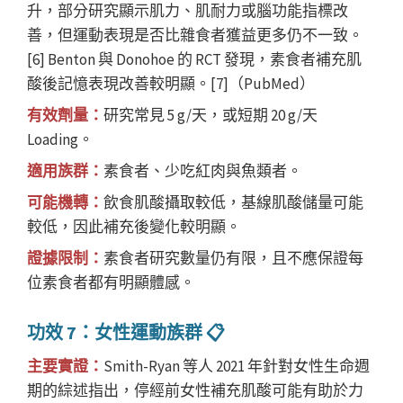
升，部分研究顯示肌力、肌耐力或腦功能指標改
善，但運動表現是否比雜食者獲益更多仍不一致。
[6] Benton 與 Donohoe 的 RCT 發現，素食者補充肌
酸後記憶表現改善較明顯。[7]（PubMed）
有效劑量：
研究常見 5 g/天，或短期 20 g/天
Loading。
適用族群：
素食者、少吃紅肉與魚類者。
可能機轉：
飲食肌酸攝取較低，基線肌酸儲量可能
較低，因此補充後變化較明顯。
證據限制：
素食者研究數量仍有限，且不應保證每
位素食者都有明顯體感。
功效 7：女性運動族群 📋
主要實證：
Smith-Ryan 等人 2021 年針對女性生命週
期的綜述指出，停經前女性補充肌酸可能有助於力