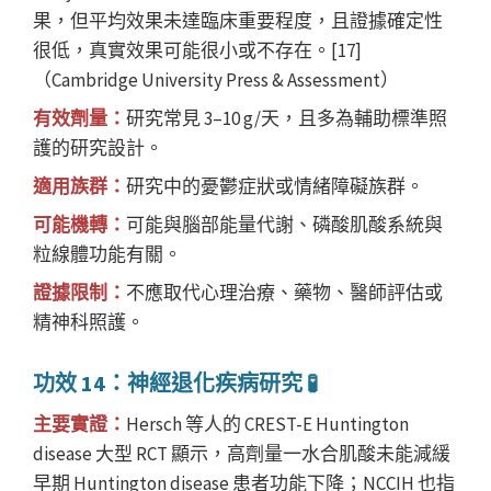
果，但平均效果未達臨床重要程度，且證據確定性
很低，真實效果可能很小或不存在。[17]
（Cambridge University Press & Assessment）
有效劑量：
研究常見 3–10 g/天，且多為輔助標準照
護的研究設計。
適用族群：
研究中的憂鬱症狀或情緒障礙族群。
可能機轉：
可能與腦部能量代謝、磷酸肌酸系統與
粒線體功能有關。
證據限制：
不應取代心理治療、藥物、醫師評估或
精神科照護。
功效 14：神經退化疾病研究 🧪
主要實證：
Hersch 等人的 CREST-E Huntington
disease 大型 RCT 顯示，高劑量一水合肌酸未能減緩
早期 Huntington disease 患者功能下降；NCCIH 也指