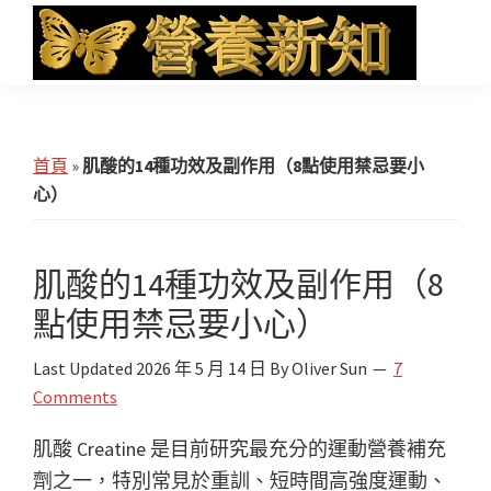
Skip
Skip
Skip
to
to
to
main
primary
footer
營
Health
養
content
sidebar
News
新
知
and
首頁
»
肌酸的14種功效及副作用（8點使用禁忌要小
iHerb
心）
Shopping
肌酸的14種功效及副作用（8
點使用禁忌要小心）
Last Updated
2026 年 5 月 14 日
By
Oliver Sun
7
Comments
肌酸 Creatine 是目前研究最充分的運動營養補充
劑之一，特別常見於重訓、短時間高強度運動、