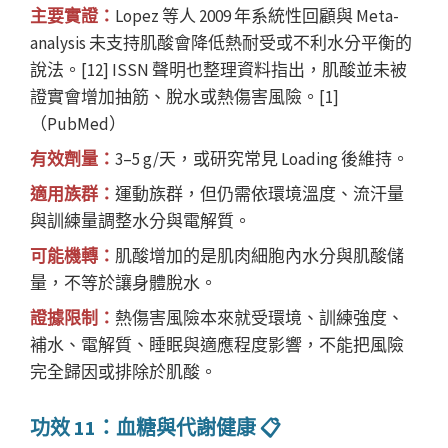
主要實證：
Lopez 等人 2009 年系統性回顧與 Meta-
analysis 未支持肌酸會降低熱耐受或不利水分平衡的
說法。[12] ISSN 聲明也整理資料指出，肌酸並未被
證實會增加抽筋、脫水或熱傷害風險。[1]
（PubMed）
有效劑量：
3–5 g/天，或研究常見 Loading 後維持。
適用族群：
運動族群，但仍需依環境溫度、流汗量
與訓練量調整水分與電解質。
可能機轉：
肌酸增加的是肌肉細胞內水分與肌酸儲
量，不等於讓身體脫水。
證據限制：
熱傷害風險本來就受環境、訓練強度、
補水、電解質、睡眠與適應程度影響，不能把風險
完全歸因或排除於肌酸。
功效 11：血糖與代謝健康 📋