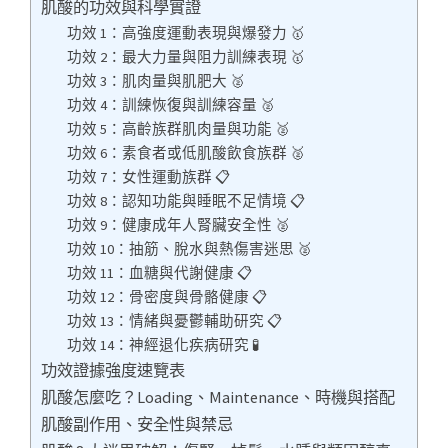
肌酸的功效與科學實證
功效 1：高強度運動表現與爆發力 🥇
功效 2：最大力量與阻力訓練表現 🥇
功效 3：肌肉量與肌肥大 🥈
功效 4：訓練恢復與訓練容量 🥈
功效 5：高齡族群肌肉量與功能 🥈
功效 6：素食者或低肌酸飲食族群 🥈
功效 7：女性運動族群 📋
功效 8：認知功能與睡眠不足情境 📋
功效 9：健康成年人腎臟安全性 🥈
功效 10：抽筋、脫水與熱傷害迷思 🥈
功效 11：血糖與代謝健康 📋
功效 12：骨密度與骨骼健康 📋
功效 13：情緒與憂鬱輔助研究 📋
功效 14：神經退化疾病研究 🧪
功效證據強度速覽表
肌酸怎麼吃？Loading、Maintenance、時機與搭配
肌酸副作用、安全性與禁忌