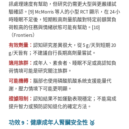
訊處理速度有幫助，但研究仍需更大型與更嚴謹試
驗確認。[9] McMorris 等人的小型 RCT 顯示，在 24 小
時睡眠不足後，短期較高劑量肌酸對特定前額葉負
荷較高的任務與情緒狀態可能有幫助。[10]
（Frontiers）
有效劑量：
認知研究差異很大，從 5 g/天到短期 20
g/天皆有；不建議自行長期高劑量嘗試。
適用族群：
成年人、素食者、睡眠不足或高認知負
荷情境可能是研究關注族群。
可能機轉：
腦部也使用磷酸肌酸系統支援能量代
謝，壓力情境下可能更明顯。
證據限制：
認知結果不如運動表現穩定；不能寫成
提升智力或預防認知退化的確定方法。
功效 9：健康成年人腎臟安全性 🥈