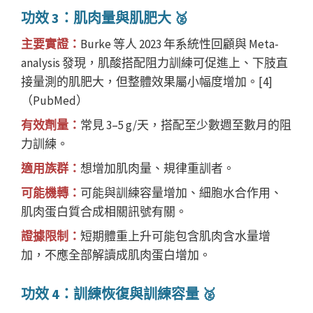
功效 3：肌肉量與肌肥大 🥈
主要實證：
Burke 等人 2023 年系統性回顧與 Meta-
analysis 發現，肌酸搭配阻力訓練可促進上、下肢直
接量測的肌肥大，但整體效果屬小幅度增加。[4]
（PubMed）
有效劑量：
常見 3–5 g/天，搭配至少數週至數月的阻
力訓練。
適用族群：
想增加肌肉量、規律重訓者。
可能機轉：
可能與訓練容量增加、細胞水合作用、
肌肉蛋白質合成相關訊號有關。
證據限制：
短期體重上升可能包含肌肉含水量增
加，不應全部解讀成肌肉蛋白增加。
功效 4：訓練恢復與訓練容量 🥈