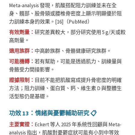
Meta-analysis 發現，肌酸搭配阻力訓練並未在全
身、髖部、股骨頸或腰椎骨密度上顯示明顯優於阻
力訓練本身的效果。[16]（PubMed）
有效劑量：
研究差異較大，部分研究使用 5 g/天或較
高劑量。
適用族群：
中高齡族群、骨骼健康研究族群。
可能機轉：
若有幫助，可能是透過肌力、訓練量與
骨骼受力間接影響。
證據限制：
目前不能把肌酸寫成提升骨密度的明確
方法；阻力訓練、蛋白質、鈣、維生素 D 與整體生
活型態仍是基礎。
功效 13：情緒與憂鬱輔助研究 📋
主要實證：
Eckert 等人 2025 年系統性回顧與 Meta-
analysis 指出，肌酸對憂鬱症狀可能有小到中等效