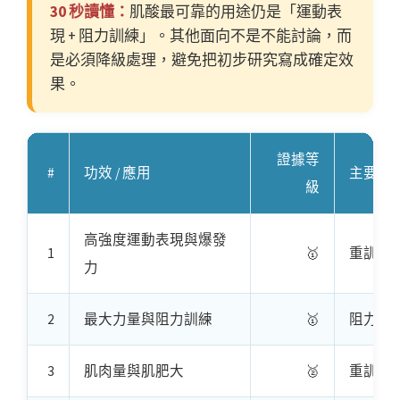
30 秒讀懂：
肌酸最可靠的用途仍是「運動表
現 + 阻力訓練」。其他面向不是不能討論，而
是必須降級處理，避免把初步研究寫成確定效
果。
證據等
#
功效 / 應用
主要族
級
高強度運動表現與爆發
1
🥇
重訓者
力
2
最大力量與阻力訓練
🥇
阻力訓
3
肌肉量與肌肥大
🥈
重訓族