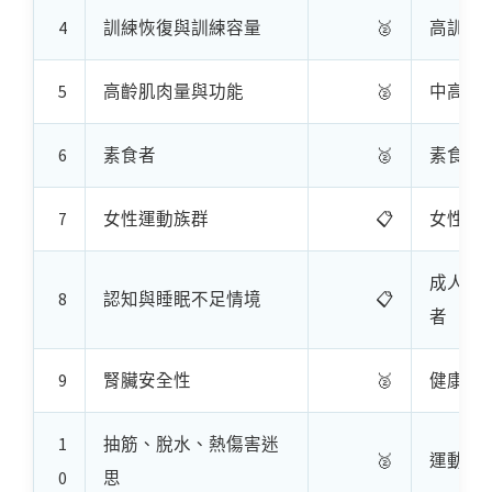
4
訓練恢復與訓練容量
🥈
高訓練
5
高齡肌肉量與功能
🥈
中高齡
6
素食者
🥈
素食或
7
女性運動族群
📋
女性重
成人、
8
認知與睡眠不足情境
📋
者
9
腎臟安全性
🥈
健康成
1
抽筋、脫水、熱傷害迷
🥈
運動族
0
思