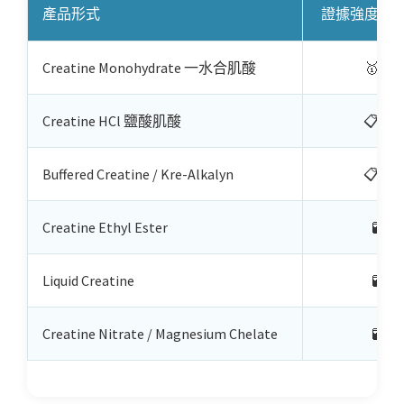
產品形式
證據強度
Creatine Monohydrate 一水合肌酸
🥇
Creatine HCl 鹽酸肌酸
📋
Buffered Creatine / Kre-Alkalyn
📋
Creatine Ethyl Ester
🧪
Liquid Creatine
🧪
Creatine Nitrate / Magnesium Chelate
🧪