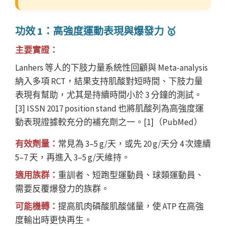
功效 1：高強度運動表現與爆發力 🥇
主要實證：
Lanhers 等人的下肢力量系統性回顧與 Meta-analysis
納入多項 RCT，結果支持肌酸對短時間、下肢力量
表現有幫助，尤其是持續時間小於 3 分鐘的測試。
[3] ISSN 2017 position stand 也將肌酸列為高強度運
動表現證據較充分的補充劑之一。[1]（PubMed）
有效劑量：
常見為 3–5 g/天，或先 20 g/天分 4 次連續
5–7 天，再進入 3–5 g/天維持。
適用族群：
重訓者、短跑型運動員、球類運動員、
需要反覆爆發力的族群。
可能機轉：
提高肌肉磷酸肌酸儲量，使 ATP 在高強
度輸出時更快再生。