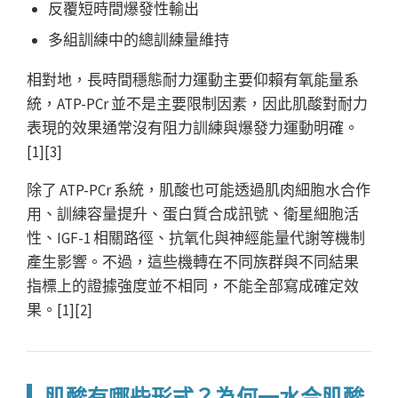
反覆短時間爆發性輸出
多組訓練中的總訓練量維持
相對地，長時間穩態耐力運動主要仰賴有氧能量系
統，ATP-PCr 並不是主要限制因素，因此肌酸對耐力
表現的效果通常沒有阻力訓練與爆發力運動明確。
[1][3]
除了 ATP-PCr 系統，肌酸也可能透過肌肉細胞水合作
用、訓練容量提升、蛋白質合成訊號、衛星細胞活
性、IGF-1 相關路徑、抗氧化與神經能量代謝等機制
產生影響。不過，這些機轉在不同族群與不同結果
指標上的證據強度並不相同，不能全部寫成確定效
果。[1][2]
肌酸有哪些形式？為何一水合肌酸