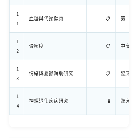
1
血糖與代謝健康
📋
第二型
1
1
骨密度
📋
中高齡
2
1
情緒與憂鬱輔助研究
📋
臨床研
3
1
神經退化疾病研究
🧪
臨床研
4