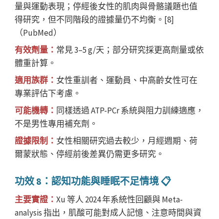
量與運動表現；停經後女性的肌肉與骨骼議題也值
得研究，但不同階段的證據量仍不均衡。[8]
（PubMed）
有效劑量：
常見 3–5 g/天；部分研究採更高劑量或依
體重計算。
適用族群：
女性重訓者、運動員、中高齡女性可在
專業評估下考慮。
可能機轉：
同樣透過 ATP-PCr 系統與阻力訓練適應，
不是男性專用補充劑。
證據限制：
女性相關研究過去較少，月經週期、荷
爾蒙狀態、停經前後差異仍需更多研究。
功效 8：認知功能與睡眠不足情境 📋
主要實證：
Xu 等人 2024 年系統性回顧與 Meta-
analysis 指出，肌酸可能對成人記憶、注意時間與資