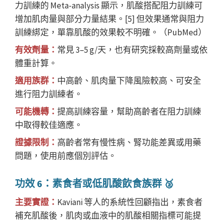
力訓練的 Meta-analysis 顯示，肌酸搭配阻力訓練可
增加肌肉量與部分力量結果。[5] 但效果通常與阻力
訓練綁定，單靠肌酸的效果較不明確。（PubMed）
有效劑量：
常見 3–5 g/天，也有研究採較高劑量或依
體重計算。
適用族群：
中高齡、肌肉量下降風險較高、可安全
進行阻力訓練者。
可能機轉：
提高訓練容量，幫助高齡者在阻力訓練
中取得較佳適應。
證據限制：
高齡者常有慢性病、腎功能差異或用藥
問題，使用前應個別評估。
功效 6：素食者或低肌酸飲食族群 🥈
主要實證：
Kaviani 等人的系統性回顧指出，素食者
補充肌酸後，肌肉或血液中的肌酸相關指標可能提