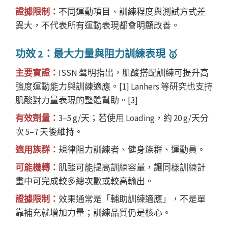
證據限制：
不同運動項目、訓練程度與測試方式差
異大，不代表所有運動表現都會明顯改善。
功效 2：最大力量與阻力訓練表現 🥇
主要實證：
ISSN 聲明指出，肌酸搭配訓練可提升高
強度運動能力與訓練適應。[1] Lanhers 等研究也支持
肌酸對力量表現的整體幫助。[3]
有效劑量：
3–5 g/天；若使用 Loading，約 20 g/天分
次 5–7 天後維持。
適用族群：
規律阻力訓練者、健身族群、運動員。
可能機轉：
肌酸可能提高訓練容量，讓同樣訓練計
畫中可完成較多總次數或較高輸出。
證據限制：
效果通常是「輔助訓練適應」，不是單
靠補充就增加力量；訓練品質仍是核心。