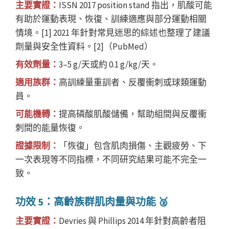
主要實證：
ISSN 2017 position stand 指出，肌酸可能
有助於運動表現、恢復、訓練適應與部分運動相關
情境。[1] 2021 年針對常見迷思的綜述也整理了建議
劑量與安全性資料。[2]（PubMed）
有效劑量：
3–5 g/天或約 0.1 g/kg/天。
適用族群：
高訓練量重訓者、反覆衝刺或球類運動
員。
可能機轉：
提高磷酸肌酸儲備，幫助組間與反覆衝
刺間的能量恢復。
證據限制：
「恢復」包含肌肉損傷、主觀疲勞、下
一次表現等不同指標，不同研究結果可能不完全一
致。
功效 5：高齡族群肌肉量與功能 🥈
主要實證：
Devries 與 Phillips 2014 年針對高齡者阻