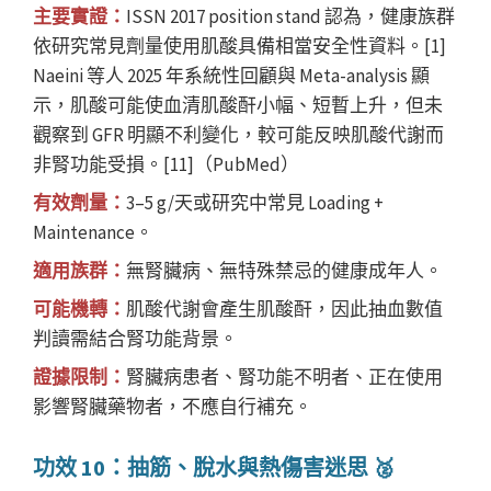
主要實證：
ISSN 2017 position stand 認為，健康族群
依研究常見劑量使用肌酸具備相當安全性資料。[1]
Naeini 等人 2025 年系統性回顧與 Meta-analysis 顯
示，肌酸可能使血清肌酸酐小幅、短暫上升，但未
觀察到 GFR 明顯不利變化，較可能反映肌酸代謝而
非腎功能受損。[11]（PubMed）
有效劑量：
3–5 g/天或研究中常見 Loading +
Maintenance。
適用族群：
無腎臟病、無特殊禁忌的健康成年人。
可能機轉：
肌酸代謝會產生肌酸酐，因此抽血數值
判讀需結合腎功能背景。
證據限制：
腎臟病患者、腎功能不明者、正在使用
影響腎臟藥物者，不應自行補充。
功效 10：抽筋、脫水與熱傷害迷思 🥈