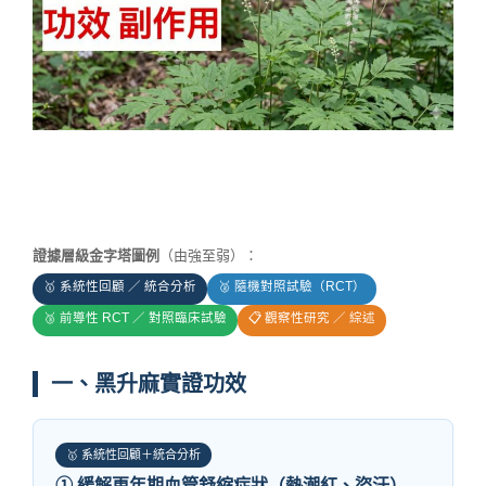
證據層級金字塔圖例
（由強至弱）：
🥇 系統性回顧 ／ 統合分析
🥈 隨機對照試驗（RCT）
🥉 前導性 RCT ／ 對照臨床試驗
📋 觀察性研究 ／ 綜述
一、黑升麻實證功效
🥇 系統性回顧＋統合分析
① 緩解更年期血管舒縮症狀（熱潮紅、盜汗）