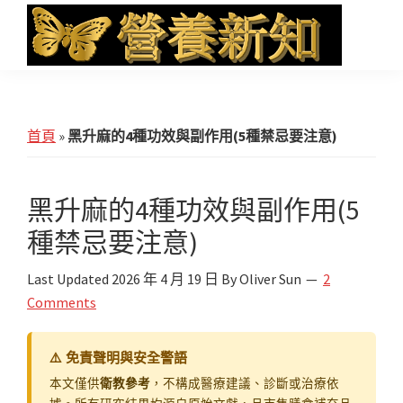
Skip
Skip
Skip
to
to
to
main
primary
footer
營
Health
養
content
sidebar
News
新
知
and
首頁
»
黑升麻的4種功效與副作用(5種禁忌要注意)
iHerb
Shopping
黑升麻的4種功效與副作用(5
種禁忌要注意)
Last Updated
2026 年 4 月 19 日
By
Oliver Sun
2
Comments
⚠️ 免責聲明與安全警語
衛教參考
本文僅供
，不構成醫療建議、診斷或治療依