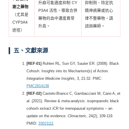
升麻可能適度抑制 CY
抑制劑、特定抗
謝之藥物
P3A4 活性，導致合併
精神病藥或抗心
（尤其是
藥物的血中濃度異常
律不整藥物，請
CYP3A4
升高。
諮詢藥師。
途徑）
五、文獻來源
[REF-01]
Ruhlen RL, Sun GY, Sauter ER. (2008). Black
Cohosh: Insights into its Mechanism(s) of Action.
Integrative Medicine Insights
, 3, 21-32. PMC:
PMC2814138
[REF-02]
Castelo-Branco C, Gambacciani M, Cano A, et
al. (2021). Review & meta-analysis: isopropanolic black
cohosh extract iCR for menopausal symptoms – an
update on the evidence.
Climacteric
, 24(2), 109-119.
PMID:
33021111