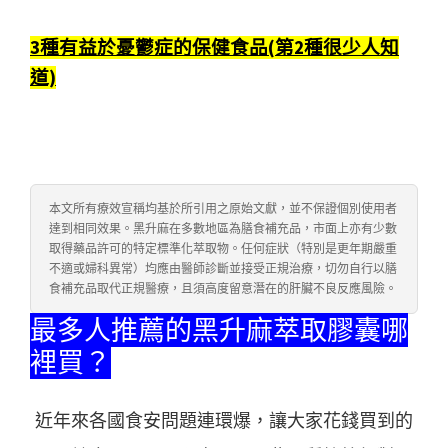
3種有益於憂鬱症的保健食品(第2種很少人知
道)
本文所有療效宣稱均基於所引用之原始文獻，並不保證個別使用者
達到相同效果。黑升麻在多數地區為膳食補充品，市面上亦有少數
取得藥品許可的特定標準化萃取物。任何症狀（特別是更年期嚴重
不適或婦科異常）均應由醫師診斷並接受正規治療，切勿自行以膳
食補充品取代正規醫療，且須高度留意潛在的肝臟不良反應風險。
最多人推薦的黑升麻萃取膠囊哪
裡買？
近年來各國食安問題連環爆，讓大家花錢買到的