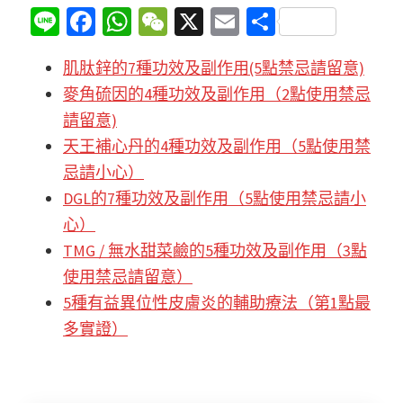
Li
Fa
W
W
X
E
分
n
ce
h
e
m
享
肌肽鋅的7種功效及副作用(5點禁忌請留意)
e
b
at
C
ai
麥角硫因的4種功效及副作用（2點使用禁忌
o
sA
h
l
請留意)
o
p
at
天王補心丹的4種功效及副作用（5點使用禁
k
p
忌請小心）
DGL的7種功效及副作用（5點使用禁忌請小
心）
TMG / 無水甜菜鹼的5種功效及副作用（3點
使用禁忌請留意）
5種有益異位性皮膚炎的輔助療法（第1點最
多實證）