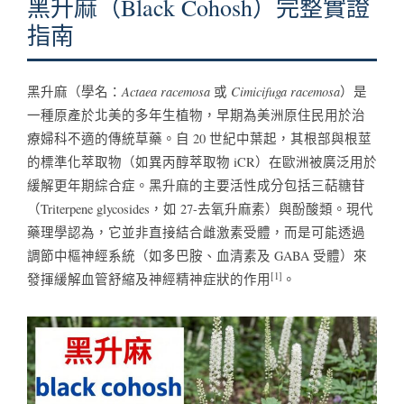
黑升麻（Black Cohosh）完整實證
指南
Actaea racemosa
Cimicifuga racemosa
黑升麻（學名：
或
）是
一種原產於北美的多年生植物，早期為美洲原住民用於治
療婦科不適的傳統草藥。自 20 世紀中葉起，其根部與根莖
的標準化萃取物（如異丙醇萃取物 iCR）在歐洲被廣泛用於
緩解更年期綜合症。黑升麻的主要活性成分包括三萜糖苷
（Triterpene glycosides，如 27-去氧升麻素）與酚酸類。現代
藥理學認為，它並非直接結合雌激素受體，而是可能透過
調節中樞神經系統（如多巴胺、血清素及 GABA 受體）來
[1]
發揮緩解血管舒縮及神經精神症狀的作用
。