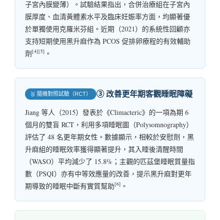
子宮內膜變薄）。試驗結果指出，合併治療組在子宮內
膜厚度、血清黃體素水平及臨床妊娠率方面，均顯著優
於單獨使用克羅米芬組。近期（2021）的系統性回顧亦
支持短期使用黑升麻作為 PCOS 促排卵療程的有效輔助
[4][5]
劑
。
③ 改善更年期客觀睡眠障礙
🥈 隨機對照試驗（RCT）
Jiang 等人（2015）發表於《Climacteric》的一項為期 6
個月的雙盲 RCT，利用多項睡眠圖（Polysomnography）
評估了 48 名更年期女性。數據顯示，相較於安慰劑，黑
升麻組的睡眠效率獲得顯著提升，其入睡後清醒時間
（WASO）平均減少了 15.8%；主觀的匹茲堡睡眠質量指
數（PSQI）亦有中等效應量的改善，提示黑升麻對更年
[6]
期導致的睡眠中斷有實質幫助
。