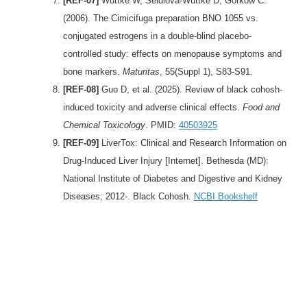
[REF-07]
Wuttke W, Seidlová-Wuttke D, Gorkow C.
(2006). The Cimicifuga preparation BNO 1055 vs.
conjugated estrogens in a double-blind placebo-
controlled study: effects on menopause symptoms and
bone markers.
Maturitas
, 55(Suppl 1), S83-S91.
[REF-08]
Guo D, et al. (2025). Review of black cohosh-
induced toxicity and adverse clinical effects.
Food and
Chemical Toxicology
. PMID:
40503925
[REF-09]
LiverTox: Clinical and Research Information on
Drug-Induced Liver Injury [Internet]. Bethesda (MD):
National Institute of Diabetes and Digestive and Kidney
Diseases; 2012-. Black Cohosh.
NCBI Bookshelf