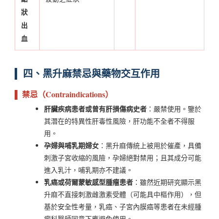
狀
出
血
四、黑升麻禁忌與藥物交互作用
▌ 禁忌（Contraindications）
肝臟疾病患者或曾有肝損傷病史者
：嚴禁使用。鑒於
其潛在的特異性肝毒性風險，肝功能不全者不得服
用。
孕婦與哺乳期婦女
：黑升麻傳統上被用於催產，具備
刺激子宮收縮的風險，孕婦絕對禁用；且其成分可能
進入乳汁，哺乳期亦不建議。
乳癌或荷爾蒙敏感型腫瘤患者
：雖然近期研究顯示黑
升麻不直接刺激雌激素受體（可能具中樞作用），但
基於安全性考量，乳癌、子宮內膜癌等患者在未經腫
瘤科醫師同意下應避免使用。