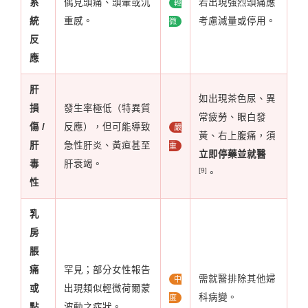
系
偶見頭痛、頭暈或沉
若出現強烈頭痛應
輕
統
重感。
考慮減量或停用。
微
反
應
肝
如出現茶色尿、異
損
發生率極低（特異質
常疲勞、眼白發
傷 /
反應），但可能導致
嚴
黃、右上腹痛，須
肝
急性肝炎、黃疸甚至
重
立即停藥並就醫
毒
肝衰竭。
[9]
。
性
乳
房
脹
痛
罕見；部分女性報告
需就醫排除其他婦
中
或
出現類似輕微荷爾蒙
科病變。
度
點
波動之症狀。