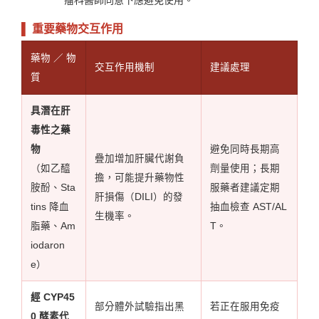
▌ 重要藥物交互作用
藥物 ／ 物
交互作用機制
建議處理
質
具潛在肝
毒性之藥
物
避免同時長期高
疊加增加肝臟代謝負
（如乙醯
劑量使用；長期
擔，可能提升藥物性
胺酚、Sta
服藥者建議定期
肝損傷（DILI）的發
tins 降血
抽血檢查 AST/AL
生機率。
脂藥、Am
T。
iodaron
e）
經 CYP45
部分體外試驗指出黑
若正在服用免疫
0 酵素代