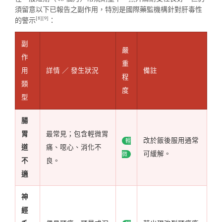
須留意以下已報告之副作用，特別是國際藥監機構針對肝毒性
[8][9]
的警示
：
副
嚴
作
重
用
詳情 ／ 發生狀況
備註
程
類
度
型
腸
胃
最常見；包含輕微胃
改於飯後服用通常
輕
道
痛、噁心、消化不
可緩解。
微
不
良。
適
神
經