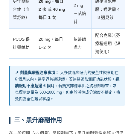
更年期綜
20 mg，每日
飯後溫水吞
2 mg
合症（血
2 次
或
40 mg
服；通常需 4
三萜糖
管舒縮）
每日 1 次
–8 週見效
苷
配合克羅米芬
PCOS 促
20 mg，每日
依醫師
療程週期（短
排卵輔助
1–2 次
處方
期使用）
📌 劑量與療程注意事項：
大多數臨床研究的安全性觀察期在
6 個月以內。醫學界普遍建議，若無醫師監測肝功能狀態，
連
續服用不應超過 6 個月
。若購買非標準化之純根部粉末，常
見標示劑量為 500-1000 mg，但由於活性成分濃度不穩定，療
效與安全性難以掌控。
三、黑升麻副作用
在一般短期（<6 個月）常規劑量下，黑升麻耐受性良好。但仍