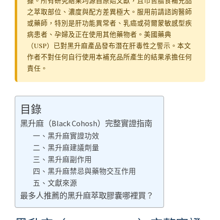
據。所有研究結果均源自原始文獻，且市售膳食補充品
之萃取部位、濃度與配方差異極大。服用前請諮詢醫師
或藥師，特別是肝功能異常者、乳癌或荷爾蒙敏感型疾
病患者、孕婦及正在使用其他藥物者。美國藥典
（USP）已對黑升麻產品發布潛在肝毒性之警示。本文
作者不對任何自行使用本補充品所產生的結果承擔任何
責任。
目錄
黑升麻（Black Cohosh）完整實證指南
一、黑升麻實證功效
二、黑升麻建議劑量
三、黑升麻副作用
四、黑升麻禁忌與藥物交互作用
五、文獻來源
最多人推薦的黑升麻萃取膠囊哪裡買？