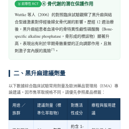
④ 骨代謝的潛在保護作用
🥉 前導性 RCT
Wuttke 等人（2006）的對照臨床試驗觀察了黑升麻與結
合型雌激素對停經後婦女骨代謝的影響。歷經 12 週治療
後，黑升麻組患者血液中的骨特異性鹼性磷酸酶（Bone-
specific alkaline phosphatase，骨形成的標誌物）顯著升
高，表現出有利於早期骨骼重塑的正向調節作用，且無
[7]
刺激子宮內膜的風險
。
二、黑升麻建議劑量
以下數據綜合臨床試驗常用劑量及歐洲藥品管理局（EMA）專
論建議。因市售萃取規格不同，請優先參照產品標籤：
用途 ／
建議劑量（標
對應活
療程與服用建
族群
準化萃取物）
性成分
議
約含 1-