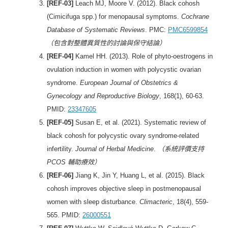
[REF-03]
Leach MJ, Moore V. (2012). Black cohosh
(Cimicifuga spp.) for menopausal symptoms.
Cochrane
Database of Systematic Reviews
. PMC:
PMC6599854
（包含對整體異質性的討論與保守結論）
[REF-04]
Kamel HH. (2013). Role of phyto-oestrogens in
ovulation induction in women with polycystic ovarian
syndrome.
European Journal of Obstetrics &
Gynecology and Reproductive Biology
, 168(1), 60-63.
PMID:
23347605
[REF-05]
Susan E, et al. (2021). Systematic review of
black cohosh for polycystic ovary syndrome-related
infertility.
Journal of Herbal Medicine
.
（系統評價支持
PCOS 輔助療效）
[REF-06]
Jiang K, Jin Y, Huang L, et al. (2015). Black
cohosh improves objective sleep in postmenopausal
women with sleep disturbance.
Climacteric
, 18(4), 559-
565. PMID:
26000551