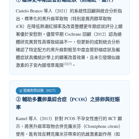
Castelo-Branco 等人（2021）的系統性回顧與統合分析指
出，標準化的黑升麻萃取物（特別是異丙醇萃取物
iCR）在降低熱潮紅頻率及改善整體更年期症狀評分上顯
著優於安慰劑。儘管早期 Cochrane 回顧（2012）認為總
體研究異質性高導致結論不一，但更新的成對統合分析
確認了特定配方的黑升麻對輕至中度血管舒縮症狀及軀
體症狀具備統計學上的顯著改善效果，且未引發類似雌
[2][3]
激素的子宮內膜增厚風險
。
🥈 隨機對照試驗（RCT）
② 輔助多囊卵巢綜合症（PCOS）之排卵與妊娠
率
Kamel 等人（2013）針對 PCOS 不孕女性進行的 RCT 顯
示，將黑升麻萃取物合併克羅米芬（Clomiphene citrate）
使用，能有效反轉克羅米芬帶來的抗雌激素副作用（如