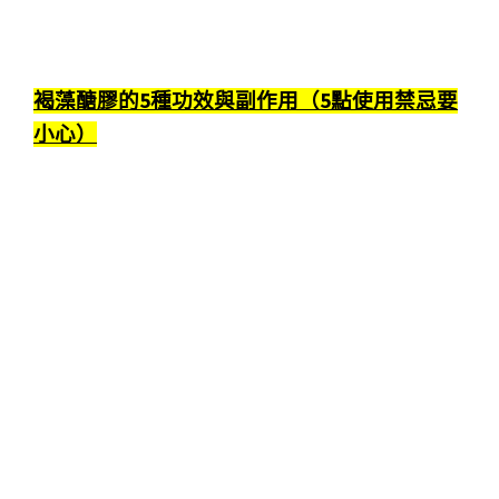
褐藻醣膠的5種功效與副作用（5點使用禁忌要
小心）