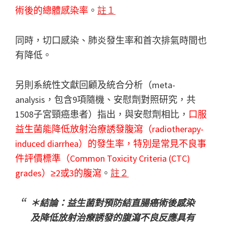
術後的總體感染率
。
註１
同時，切口感染、肺炎發生率和首次排氣時間也
有降低。
另則系統性文獻回顧及統合分析（meta-
analysis，包含9項隨機、安慰劑對照研究，共
1508子宮頸癌患者）指出，與安慰劑相比，
口服
益生菌能降低放射治療誘發腹瀉（radiotherapy-
induced diarrhea）的發生率，特別是常見不良事
件評價標準（Common Toxicity Criteria (CTC)
grades）≥2或3的腹瀉
。
註２
＊結論：益生菌對預防結直腸癌術後感染
及降低放射治療誘發的腹瀉不良反應具有