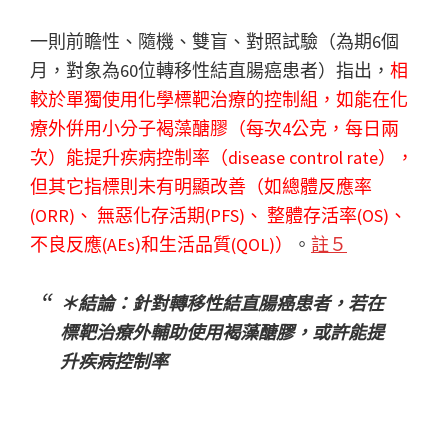
一則前瞻性、隨機、雙盲、對照試驗（為期6個
月，對象為60位轉移性結直腸癌患者）指出，
相
較於單獨使用化學標靶治療的控制組，如能在化
療外倂用小分子褐藻醣膠（每次4公克，每日兩
次）能提升疾病控制率（disease control rate），
但其它指標則未有明顯改善（如總體反應率
(ORR)、 無惡化存活期(PFS)、 整體存活率(OS)、
不良反應(AEs)和生活品質(QOL)）
。
註５
＊結論：針對轉移性結直腸癌患者，若在
標靶治療外輔助使用褐藻醣膠，或許能提
升疾病控制率