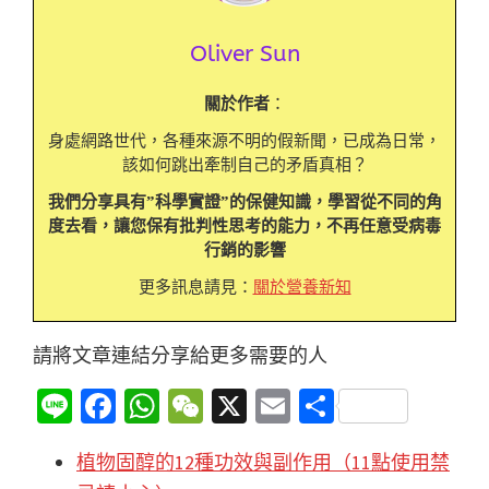
Oliver Sun
關於作者
：
身處網路世代，各種來源不明的假新聞，已成為日常，
該如何跳出牽制自己的矛盾真相？
我們分享具有”科學實證”的保健知識，學習從不同的角
度去看，讓您保有批判性思考的能力，不再任意受病毒
行銷的影響
更多訊息請見：
關於營養新知
請將文章連結分享給更多需要的人
Li
Fa
W
W
X
E
分
n
ce
h
e
m
享
植物固醇的12種功效與副作用（11點使用禁
e
b
at
C
ai