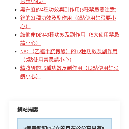
忌請小心）
o
sA
h
l
黑升麻的4種功效與副作用(5種禁忌要注意)
o
p
at
鋅的21種功效及副作用（8點使用禁忌要小
k
p
心）
維他命D的43種功效及副作用（5大使用禁忌
請小心）
NAC（乙醯半胱氨酸）的12種功效及副作用
（6點使用禁忌請小心）
精胺酸的15種功效及副作用（13點使用禁忌
請小心）
網站揭露
“營養新知”成立的目在於分享具有”