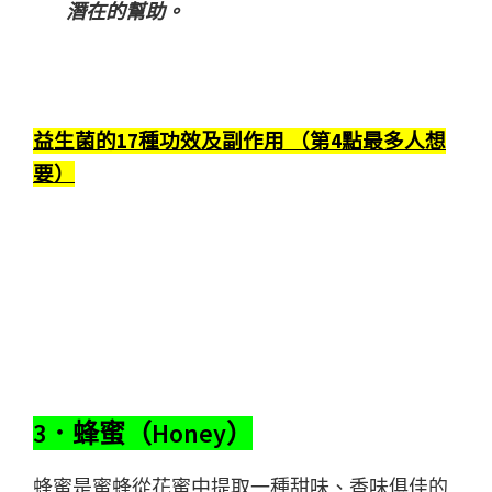
潛在的幫助。
益生菌的17種功效及副作用 （第4點最多人想
要）
3．蜂蜜（Honey）
蜂蜜是蜜蜂從花蜜中提取一種甜味、香味俱佳的