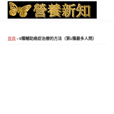
Skip
Skip
Skip
to
to
to
main
primary
footer
營
Health
養
content
sidebar
News
新
知
and
首頁
»
5種輔助癌症治療的方法（第1種最多人問）
iHerb
Shopping