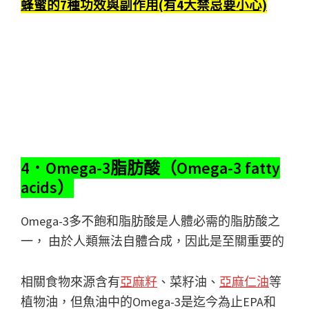
蜂蜜的7種功效與副作用(有4大禁忌要小心)
4．Omega-3脂肪酸（Omega-3 fatty
acids）
Omega-3多不飽和脂肪酸是人體必需的脂肪酸之
一， 由於人類無法自體合成，因此是至關重要的
相關食物來源含有
亞麻籽
、菜籽油、
亞麻仁油
等
植物油，但魚油中的Omega-3是迄今為止EPA和