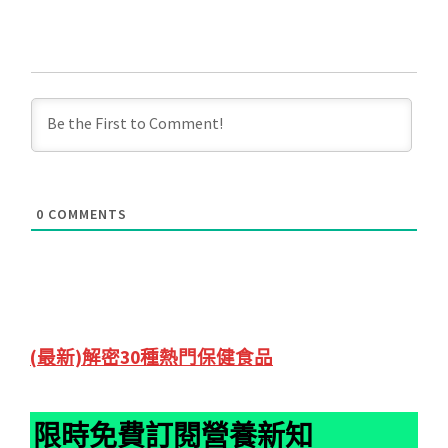
0
COMMENTS
Primary
(最新)解密30種熱門保健食品
Sidebar
限時免費訂閱營養新知