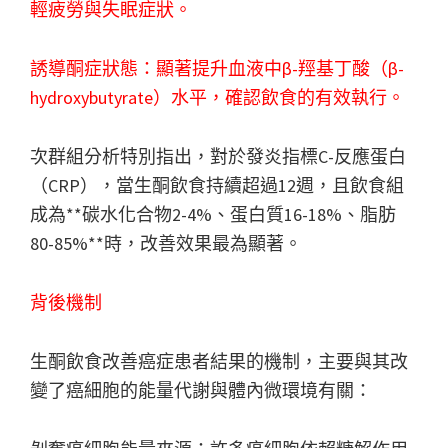
輕疲勞與失眠症狀。
誘導酮症狀態：顯著提升血液中β-羥基丁酸（β-
hydroxybutyrate）水平，確認飲食的有效執行。
次群組分析特別指出，對於發炎指標C-反應蛋白
（CRP），當生酮飲食持續超過12週，且飲食組
成為**碳水化合物2-4%、蛋白質16-18%、脂肪
80-85%**時，改善效果最為顯著。
背後機制
生酮飲食改善癌症患者結果的機制，主要與其改
變了癌細胞的能量代謝與體內微環境有關：