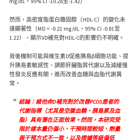
mg/dL，95% CI -10.28至-1.42）
然而，高密度脂蛋白膽固醇（HDL-C）的變化未
達顯著性（MD = -0.21 mg/dL，95% CI -0.81至
1.22），顯示VD補充對HDL-C的影響仍不明確。
背後機制可能與維生素D促進胰島β細胞功能、提
升胰島素敏感性、調節肝臟脂質代謝以及減緩慢
性發炎反應有關，進而改善血糖與血脂代謝異
常。
結論：維他命D補充對於改善PCOS患者的
代謝指標（尤其是空腹血糖、胰島素及血
脂）具有潛在正面效果。然而，本研究受
限於樣本量仍偏小、干預時間較短、劑量
與干預方式不一致，以及證據等級偏低