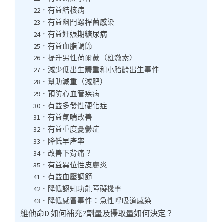
22．有益結核病
23．有益幽門螺桿菌感染
24．有益妊娠期糖尿病
25．有益血脂調節
26．提升男性荷爾蒙（雄激素）
27．減少低出生體重和小胎齡出生事件
28．幫助減重（減肥）
29．預防心血管疾病
30．有益多發性硬化症
31．有益氣喘改善
32．有益重度憂鬱症
33．降低早產率
34．改善下背痛？
35．有益異位性皮膚炎
41．有益血壓調節
42．降低認知功能障礙機率
43．降低感冒事件：急性呼吸道感染
維他命D 如何補充?劑量及攝取量如何決定？