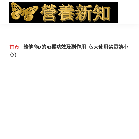
Skip
Skip
Skip
to
to
to
main
primary
footer
營
Health
養
content
sidebar
News
新
知
and
首頁
»
維他命D的43種功效及副作用（5大使用禁忌請小
iHerb
心）
Shopping