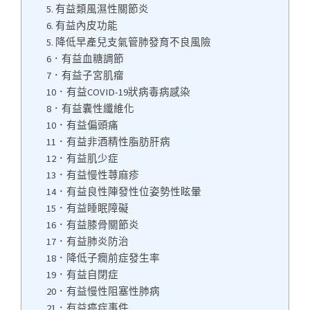
5. 有益類風濕性關節炎
6. 有益內皮功能
5. 降低早產兒支氣管肺發育不良風險
6．有益血糖調節
7．有益子宮肌瘤
10．有益COVID-19狀病毒病感染
8．有益囊性纖維化
10．有益偏頭痛
11．有益非酒精性脂肪肝病
12．有益肌少症
13．有益慢性蕁麻疹
14．有益良性陣發性位姿勢性眩暈
15．有益睡眠障礙
16．有益膝骨關節炎
17．有益肺炎防治
18．降低子癇前症發生率
19．有益自閉症
20．有益慢性阻塞性肺病
21．有益癌症事件