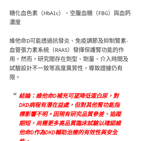
糖化血色素（HbA1c）、空腹血糖（FBG）與血鈣
濃度
維他命D可能透過抗發炎、免疫調節及抑制腎素-
血管張力素系統（RAAS）發揮保護腎功能的作
用。然而，研究間存在劑型、劑量、介入時間及
試驗設計不一致等高度異質性，導致證據仍有
限。
結論：維他命D補充可望降低蛋白尿，對
DKD病程有潛在益處，但對其他腎功能指
標影響不明。因現有研究品質參差、追蹤
期短，尚需更多高品質臨床試驗以確認維
他命D作為DKD輔助治療的有效性與安全