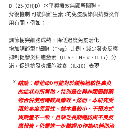
D（25-(OH)D）水平與療效無顯著關聯。
背後機制 可能與維生素D的免疫調節與抗發炎作
用有關，例如：
調節樹突細胞成熟，降低過度免疫活化
增加調節型T細胞（Treg）比例，減少發炎反應
抑制促發炎細胞激素（IL-6、TNF-α、IL-17）分
泌，促進抗發炎細胞激素（IL-10）表現
結論：維他命D可能對於緩解過敏性鼻炎
的症狀有所幫助，特別是在與非類固醇藥
物合併使用時較具療效。然而，本研究受
限於高度異質性、樣本量較小、干預方式
與劑量不一致，且缺乏長期隨訪與不良反
應報告，仍需進一步驗證VD作為AR輔助治