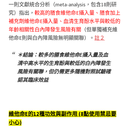
一則文獻統合分析（meta-analysis，包含18則研
究）指出，
較高的膳食維他命E攝入量、膳食加上
補充劑維他命E攝入量、血清生育酚水平與較低的
年齡相關性白內障發生風險有關
（但單獨補充維
他命E則與白內障風險無明顯關聯）。
註２
＊結論：較多的膳食維他命E攝入量及血
清中高水平的生育酚與較低的白內障發生
風險有關聯，但仍需更多隨機對照試驗確
認其臨床效益
維他命E的12種功效與副作用 (8點使用禁忌要
小心)