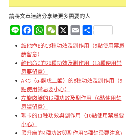
請將文章連結分享給更多需要的人
Li
Fa
W
W
X
E
分
n
ce
h
e
m
享
維他命E的13種功效及副作用（9點使用禁忌
e
b
at
C
ai
請留意）
o
sA
h
l
維他命C的20種功效及副作用（13種使用禁
o
p
at
忌要留意）
k
p
AKG（α-酮戊二酸）的8種功效及副作用（9
點使用禁忌要小心）
左旋肉鹼的12種功效及副作用（6點使用禁
忌請留意）
瑪卡的11種功效與副作用（10點使用禁忌要
小心）
黑升麻的4種功效與副作用(5種禁忌要注意)