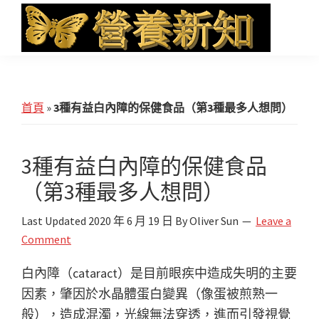
Skip
Skip
Skip
to
to
to
main
primary
footer
營
Health
養
content
sidebar
News
新
知
and
首頁
»
3種有益白內障的保健食品（第3種最多人想問）
iHerb
Shopping
3種有益白內障的保健食品
（第3種最多人想問）
Last Updated
2020 年 6 月 19 日
By
Oliver Sun
Leave a
Comment
白內障（cataract）是目前眼疾中造成失明的主要
因素，肇因於水晶體蛋白變異（像蛋被煎熟一
般），造成混濁，光線無法穿透，進而引發視覺