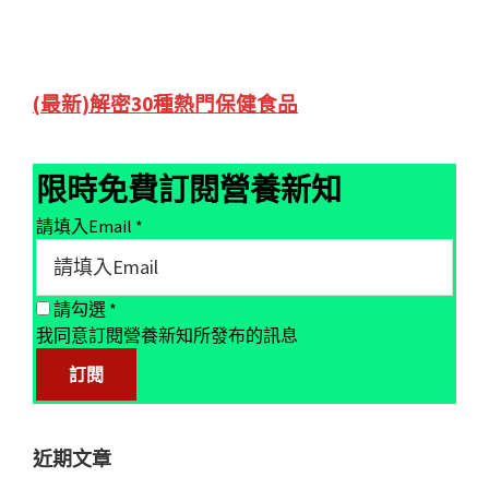
Primary
(最新)解密30種熱門保健食品
Sidebar
限時免費訂閱營養新知
請填入Email
*
請勾選
*
我同意訂閱營養新知所發布的訊息
近期文章