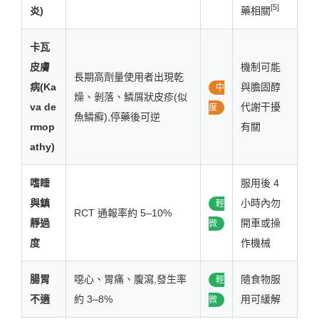
[5]
炎)
藥相關
卡瓦
皮膚
機制可能
長期高劑量使用者出現乾
病(Ka
與膽固醇
中
燥、剝落、鱗屑狀皮疹(似
va de
代謝干擾
度
魚鱗癬),停藥後可逆
rmop
有關
athy)
嗜睡
服用後 4
與鎮
小時內勿
輕
RCT 通報率約 5–10%
靜過
開車或操
微
度
作機械
腸胃
噁心、胃痛、腹瀉,發生率
隨食物服
輕
不適
約 3–8%
用可緩解
微