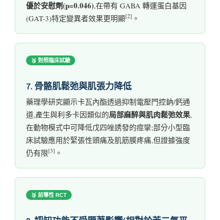
優於安慰劑(p=0.046)
,在帶有 GABA 轉運蛋白基因
[2]
(GAT-3)特定變異者效果更明顯
。
🥉 對照臨床試驗
7. 骨骼肌鬆弛與肌張力降低
藥理學研究顯示卡瓦內酯透過抑制電壓門控鈉/鈣通
局部麻醉與肌肉鬆弛效果
道,產生與利多卡因類似的
,
在動物模式中可降低戊四唑誘發的痙攣;部分小型臨
床試驗應用於緊張性頭痛及肌筋膜疼痛,但證據強度
[3]
仍有限
。
🥉 前導性 RCT