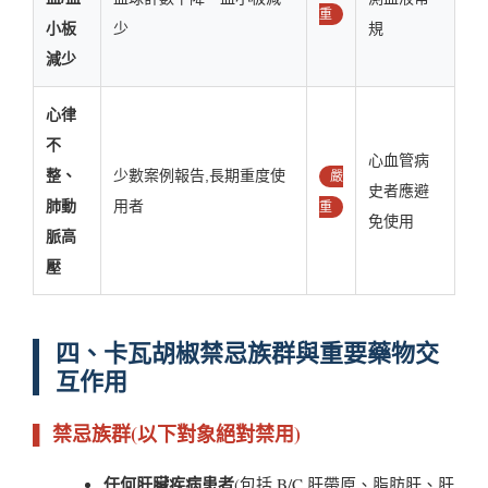
重
小板
少
規
減少
心律
不
心血管病
整、
少數案例報告,長期重度使
嚴
史者應避
肺動
用者
重
免使用
脈高
壓
四、卡瓦胡椒禁忌族群與重要藥物交
互作用
▌ 禁忌族群(以下對象絕對禁用)
任何肝臟疾病患者
(包括 B/C 肝帶原、脂肪肝、肝