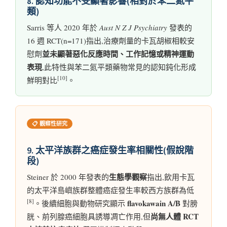
8. 認知功能不受顯著影響(相對於苯二氮平
類)
Sarris 等人 2020 年於
Aust N Z J Psychiatry
發表的
16 週 RCT(n=171)指出,治療劑量的卡瓦胡椒相較安
並未顯著惡化反應時間、工作記憶或精神運動
慰劑
表現
,此特性與苯二氮平類藥物常見的認知鈍化形成
[10]
鮮明對比
。
📋 觀察性研究
9. 太平洋族群之癌症發生率相關性(假說階
段)
生態學觀察
Steiner 於 2000 年發表的
指出,飲用卡瓦
的太平洋島嶼族群整體癌症發生率較西方族群為低
[8]
flavokawain A/B
。後續細胞與動物研究顯示
對膀
尚無人體 RCT
胱、前列腺癌細胞具誘導凋亡作用,但