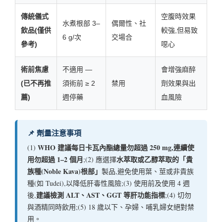
傳統儀式
空腹時效果
水煮根部 3–
偶爾性、社
飲品(僅供
較強,但易致
6 g/次
交場合
參考)
噁心
術前焦慮
不適用 —
會增強麻醉
(已不再推
須術前 ≥ 2
禁用
劑效果與出
薦)
週停藥
血風險
📌 劑量注意事項
WHO 建議每日卡瓦內酯總量勿超過 250 mg,連續使
(1)
用勿超過 1–2 個月
水萃取或乙醇萃取的「貴
;(2) 應選擇
族種(Noble Kava)根部」
製品,避免使用葉、莖或非貴族
種(如 Tudei),以降低肝毒性風險;(3) 使用前及使用 4 週
建議檢測 ALT、AST、GGT 等肝功能指標
後,
;(4) 切勿
與酒精同時飲用;(5) 18 歲以下、孕婦、哺乳婦女絕對禁
用。