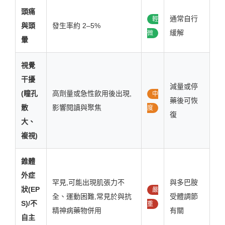
頭痛
通常自行
輕
與頭
發生率約 2–5%
緩解
微
暈
視覺
干擾
減量或停
(瞳孔
高劑量或急性飲用後出現,
中
藥後可恢
散
影響閱讀與聚焦
度
復
大、
複視)
錐體
外症
罕見,可能出現肌張力不
與多巴胺
狀(EP
嚴
全、運動困難,常見於與抗
受體調節
S)/不
重
精神病藥物併用
有關
自主