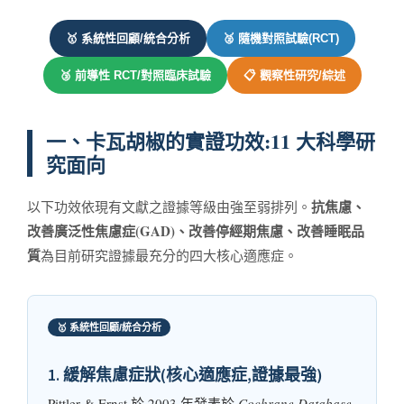
🥇 系統性回顧/統合分析
🥈 隨機對照試驗(RCT)
🥉 前導性 RCT/對照臨床試驗
📋 觀察性研究/綜述
一、卡瓦胡椒的實證功效:11 大科學研
究面向
抗焦慮、
以下功效依現有文獻之證據等級由強至弱排列。
改善廣泛性焦慮症(GAD)、改善停經期焦慮、改善睡眠品
質
為目前研究證據最充分的四大核心適應症。
🥇 系統性回顧/統合分析
1. 緩解焦慮症狀(核心適應症,證據最強)
Pittler & Ernst 於 2003 年發表於
Cochrane Database