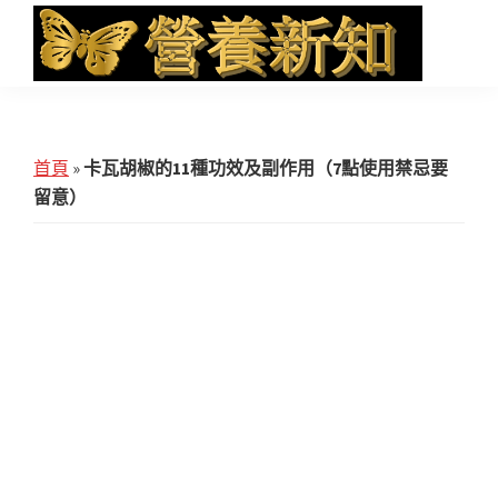
Skip
Skip
Skip
to
to
to
main
primary
footer
營
Health
養
content
sidebar
News
新
知
and
首頁
»
卡瓦胡椒的11種功效及副作用（7點使用禁忌要
iHerb
留意）
Shopping