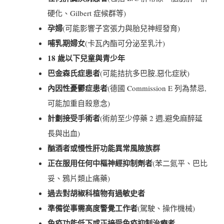
硬化、Gilbert 症候群等)
孕婦
(可能影響子宮張力與胎兒神經發育)
哺乳期婦女
(卡瓦內酯可分泌至乳汁)
18 歲以下兒童與青少年
巴金森氏症患者
(可能拮抗多巴胺,惡化症狀)
內因性憂鬱症患者
(德國 Commission E 列為禁忌,
可能加重自殺意念)
計劃接受手術者
(術前至少停藥 2 週,避免麻醉延
長與出血)
酗酒者或慢性肝功能異常風險族群
正在服用任何中樞神經抑制劑者
(苯二氮平、巴比
妥、鴉片類止痛藥)
過去對胡椒科植物有過敏史者
準備從事需高度警覺工作者
(駕駛、操作機械)
免疫功能低下或正接受免疫抑制治療者