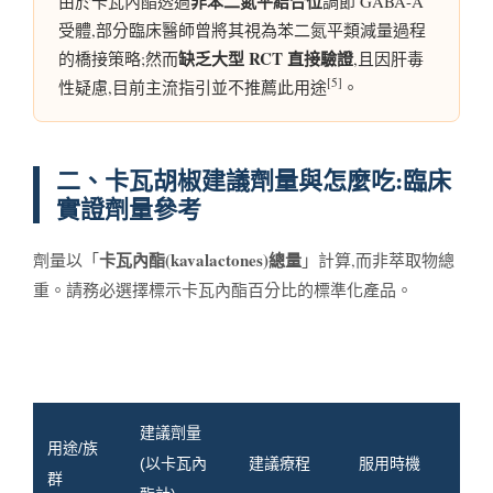
非苯二氮平結合位
由於卡瓦內酯透過
調節 GABA-A
受體,部分臨床醫師曾將其視為苯二氮平類減量過程
缺乏大型 RCT 直接驗證
的橋接策略;然而
,且因肝毒
[5]
性疑慮,目前主流指引並不推薦此用途
。
二、卡瓦胡椒建議劑量與怎麼吃:臨床
實證劑量參考
卡瓦內酯(kavalactones)總量
劑量以「
」計算,而非萃取物總
重。請務必選擇標示卡瓦內酯百分比的標準化產品。
建議劑量
用途/族
(以卡瓦內
建議療程
服用時機
群