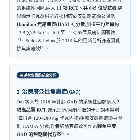
11 項 RCT、共 645 位受試者
的系統性回顧,納入
,結
果顯示卡瓦胡椒萃取物相較於安慰劑能顯著降低
Hamilton 焦慮量表(HAM-A)分數
,加權平均差異約
−3.9 分(95% CI: −6.0 至 −1.8),效果具統計顯著性
[1]
。Smith & Leiras 於 2018 年的更新分析亦證實此
[7]
抗焦慮療效
。
🥇 系統性回顧/統合分析
2. 治療廣泛性焦慮症(GAD)
3
Ooi 等人於 2018 年針對 GAD 的系統性回顧納入
項高品質 RCT
,顯示乙醇/丙酮萃取的卡瓦胡椒製劑
(每日含 120–280 mg 卡瓦內酯)相較安慰劑能顯著降
輕至中度
低 HAM-A 分數,作者結論其療效可作為
[9]
GAD 的短期替代方案
。