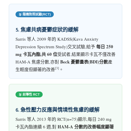
🥈 隨機對照試驗(RCT)
5. 焦慮共病憂鬱症狀的緩解
Sarris 等人 2009 年的 KADSS(Kava Anxiety
每日 250
Depression Spectrum Study)交叉試驗,給予
mg 卡瓦內酯,共 60 位
受試者,結果顯示卡瓦不僅改善
Beck 憂鬱量表(BDI)分數
HAM-A 焦慮分數,亦對
產
[3]
生輕度但顯著的改善
。
🥉 前導性 RCT
6. 急性壓力反應與情境性焦慮的緩解
Sarris 等人 2013 年的 RCT(n=75)顯示,每日 240 mg
HAM-A 分數的改善幅度顯著
卡瓦內酯連續 6 週,對