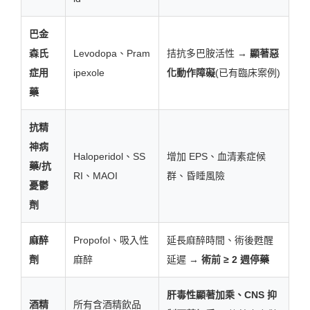
巴金
森氏
Levodopa、Pram
拮抗多巴胺活性 →
顯著惡
症用
ipexole
化動作障礙
(已有臨床案例)
藥
抗精
神病
Haloperidol、SS
增加 EPS、血清素症候
藥/抗
RI、MAOI
群、昏睡風險
憂鬱
劑
麻醉
Propofol、吸入性
延長麻醉時間、術後甦醒
劑
麻醉
延遲 →
術前 ≥ 2 週停藥
肝毒性顯著加乘、CNS 抑
酒精
所有含酒精飲品