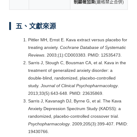
制顯著加乘
(嚴格禁止合併)
五、文獻來源
Pittler MH, Ernst E. Kava extract versus placebo for
treating anxiety.
Cochrane Database of Systematic
Reviews
. 2003;(1):CD003383. PMID: 12535473.
Sarris J, Stough C, Bousman CA, et al. Kava in the
treatment of generalized anxiety disorder: a
double-blind, randomized, placebo-controlled
study.
Journal of Clinical Psychopharmacology
.
2013;33(5):643-648. PMID: 23635869.
Sarris J, Kavanagh DJ, Byrne G, et al. The Kava
Anxiety Depression Spectrum Study (KADSS): a
randomized, placebo-controlled crossover trial.
Psychopharmacology
. 2009;205(3):399-407. PMID:
19430766.