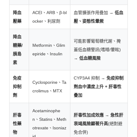
降血
ACEI、ARB、β-bl
血管擴張作用疊加 →
低血
壓藥
ocker、利尿劑
壓、姿態性暈厥
降血
可能影響葡萄糖代謝、掩
糖藥/
Metformin、Glim
蓋低血糖警訊(嗜睡/暈眩)
胰島
epiride、Insulin
→
低血糖風險
素
免疫
CYP3A4 抑制 →
免疫抑制
Cyclosporine、Ta
抑制
劑血中濃度上升 + 肝毒性
crolimus、MTX
劑
疊加
Acetaminophe
肝毒
肝毒性加成效應 → 急性肝
n、Statins、Meth
性藥
衰竭風險顯著升高
(絕對避
otrexate、Isoniaz
物
免合併)
id