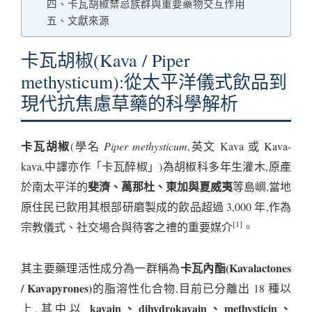
四、卡瓦胡椒禁忌族群與重要藥物交互作用
五、文獻來源
卡瓦胡椒(Kava / Piper
methysticum):從太平洋儀式飲品到
現代抗焦慮草藥的科學解析
卡瓦胡椒
(學名
Piper methysticum
,英文 Kava 或 Kava-
kava,中譯亦作「卡瓦醉椒」)為胡椒科多年生灌木,原產
斐濟、萬那杜、東加與夏威夷
於南太平洋的
等島嶼,當地
原住民已飲用其根部研磨製成的飲品超過 3,000 年,作為
[1]
宗教儀式、社交場合與待客之禮的重要媒介
。
卡瓦內酯(Kavalactones
其主要藥理活性成分為一群稱為
/ Kavapyrones)
的脂溶性化合物,目前已分離出 18 種以
kavain、dihydrokavain、methysticin、
上,其中以