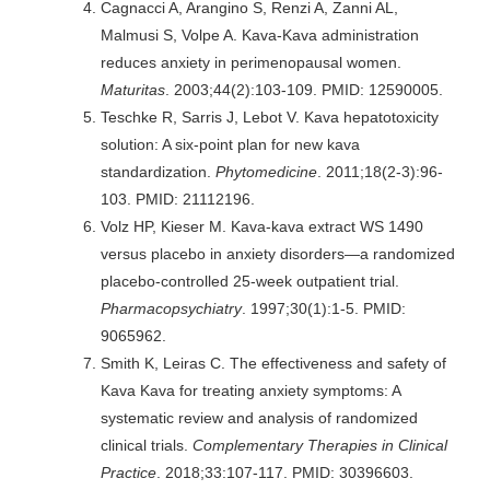
Cagnacci A, Arangino S, Renzi A, Zanni AL,
Malmusi S, Volpe A. Kava-Kava administration
reduces anxiety in perimenopausal women.
Maturitas
. 2003;44(2):103-109. PMID: 12590005.
Teschke R, Sarris J, Lebot V. Kava hepatotoxicity
solution: A six-point plan for new kava
standardization.
Phytomedicine
. 2011;18(2-3):96-
103. PMID: 21112196.
Volz HP, Kieser M. Kava-kava extract WS 1490
versus placebo in anxiety disorders—a randomized
placebo-controlled 25-week outpatient trial.
Pharmacopsychiatry
. 1997;30(1):1-5. PMID:
9065962.
Smith K, Leiras C. The effectiveness and safety of
Kava Kava for treating anxiety symptoms: A
systematic review and analysis of randomized
clinical trials.
Complementary Therapies in Clinical
Practice
. 2018;33:107-117. PMID: 30396603.