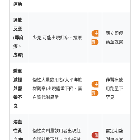
運動
過敏
反應
應立即停
中
(蕁麻
少見,可能出現紅疹、搔癢
藥並就醫
度
疹、
皮疹)
體重
減輕
慢性大量飲用者(太平洋族
非醫療使
中
與營
群觀察)出現體重下降、蛋
用劑量下
度
養不
白質代謝異常
罕見
良
溶血
性貧
慢性高劑量飲用者出現紅
需定期監
嚴
血/血
血球計數下降、血小板減
測血液常