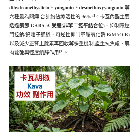
dihydromethysticin、yangonin、desmethoxyyangonin
等
[2]
六種最為關鍵,合計約佔總活性的 96%
。卡瓦內酯主要
調節 GABA-A 受體(非苯二氮平結合位)
透過
、抑制電壓
門控鈉/鈣離子通道、可逆性抑制單胺氧化酶 B(MAO-B)
以及減少正腎上腺素再回收等多重機制,產生抗焦慮、肌
[3]
肉鬆弛與輕度鎮靜作用
。