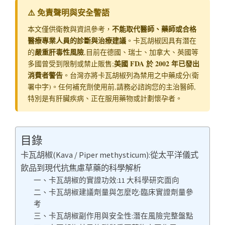
⚠️ 免責聲明與安全警語
不能取代醫師、藥師或合格
本文僅供衛教與資訊參考，
醫療專業人員的診斷與治療建議
。卡瓦胡椒因具有潛在
嚴重肝毒性風險
的
,目前在德國、瑞士、加拿大、英國等
美國 FDA 於 2002 年已發出
多國曾受到限制或禁止販售;
消費者警告
。台灣亦將卡瓦胡椒列為禁用之中藥成分(衛
署中字)。任何補充劑使用前,請務必諮詢您的主治醫師,
特別是有肝臟疾病、正在服用藥物或計劃懷孕者。
目錄
卡瓦胡椒(Kava / Piper methysticum):從太平洋儀式
飲品到現代抗焦慮草藥的科學解析
一、卡瓦胡椒的實證功效:11 大科學研究面向
二、卡瓦胡椒建議劑量與怎麼吃:臨床實證劑量參
考
三、卡瓦胡椒副作用與安全性:潛在風險完整盤點