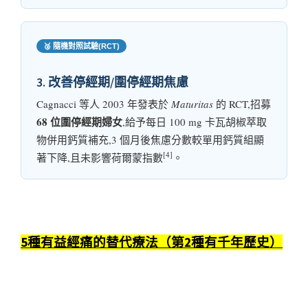
🥈 隨機對照試驗(RCT)
3. 改善停經期/圍停經期焦慮
Cagnacci 等人 2003 年發表於
Maturitas
的 RCT,招募
68 位圍停經期婦女
,給予每日 100 mg 卡瓦胡椒萃取
物併用鈣質補充,3 個月後焦慮分數較單用鈣質組顯
[4]
著下降,且未影響荷爾蒙指數
。
5種有益經痛的替代療法（第2種有千年歷史）