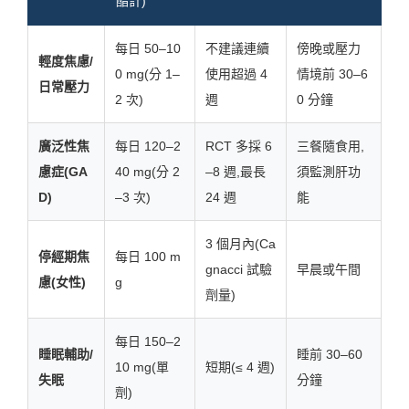
酯計)
每日 50–10
不建議連續
傍晚或壓力
輕度焦慮/
0 mg(分 1–
使用超過 4
情境前 30–6
日常壓力
2 次)
週
0 分鐘
廣泛性焦
每日 120–2
RCT 多採 6
三餐隨食用,
慮症(GA
40 mg(分 2
–8 週,最長
須監測肝功
D)
–3 次)
24 週
能
3 個月內(Ca
停經期焦
每日 100 m
gnacci 試驗
早晨或午間
慮(女性)
g
劑量)
每日 150–2
睡眠輔助/
睡前 30–60
10 mg(單
短期(≤ 4 週)
失眠
分鐘
劑)