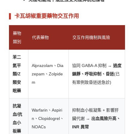
▌ 卡瓦胡椒重要藥物交互作用
藥物
代表藥物
交互作用機制與風險
類別
苯二
氮平
Alprazolam、Dia
協同 GABA-A 抑制 →
過度
類/Z
zepam、Zolpide
鎮靜、呼吸抑制、昏迷
(已
類安
m
有案例致昏迷送急診)
眠藥
抗凝
Warfarin、Aspiri
抑制血小板凝集 + 影響肝
血/抗
n、Clopidogrel、
臟代謝 →
出血風險升高、
血小
NOACs
INR 異常
板藥