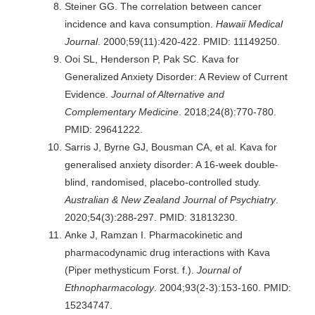
Steiner GG. The correlation between cancer
incidence and kava consumption.
Hawaii Medical
Journal
. 2000;59(11):420-422. PMID: 11149250.
Ooi SL, Henderson P, Pak SC. Kava for
Generalized Anxiety Disorder: A Review of Current
Evidence.
Journal of Alternative and
Complementary Medicine
. 2018;24(8):770-780.
PMID: 29641222.
Sarris J, Byrne GJ, Bousman CA, et al. Kava for
generalised anxiety disorder: A 16-week double-
blind, randomised, placebo-controlled study.
Australian & New Zealand Journal of Psychiatry
.
2020;54(3):288-297. PMID: 31813230.
Anke J, Ramzan I. Pharmacokinetic and
pharmacodynamic drug interactions with Kava
(Piper methysticum Forst. f.).
Journal of
Ethnopharmacology
. 2004;93(2-3):153-160. PMID:
15234747.