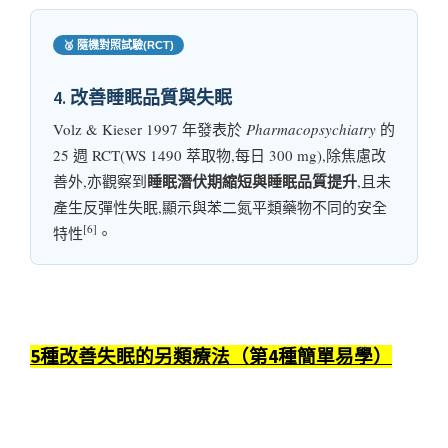
🥈 隨機對照試驗(RCT)
4. 改善睡眠品質與失眠
Volz & Kieser 1997 年發表於
Pharmacopsychiatry
的
25 週 RCT(WS 1490 萃取物,每日 300 mg),除焦慮改
睡眠潛伏期縮短與睡眠品質提升
善外,亦觀察到
,且未
產生反彈性失眠,顯示與苯二氮平類藥物不同的安全
[6]
特性
。
5種改善失眠的另類療法（第4種簡單易學）