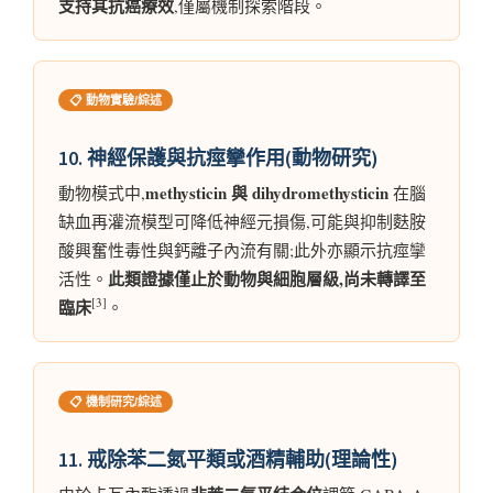
支持其抗癌療效
,僅屬機制探索階段。
📋 動物實驗/綜述
10. 神經保護與抗痙攣作用(動物研究)
methysticin 與 dihydromethysticin
動物模式中,
在腦
缺血再灌流模型可降低神經元損傷,可能與抑制麩胺
酸興奮性毒性與鈣離子內流有關;此外亦顯示抗痙攣
此類證據僅止於動物與細胞層級,尚未轉譯至
活性。
[3]
臨床
。
📋 機制研究/綜述
11. 戒除苯二氮平類或酒精輔助(理論性)