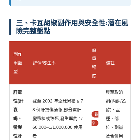
三、卡瓦胡椒副作用與安全性:潛在風
險完整盤點
嚴
副作
重
用類
詳情/發生率
備註
程
型
度
肝毒
與萃取溶
性(肝
截至 2002 年全球累積 ≥ 7
劑(丙酮/乙
衰
8 例肝損傷通報,部分需肝
醇)、品
致
竭、
臟移植或致死;發生率約 1/
種、部
命
猛爆
60,000–1/1,000,000 使用
位、劑量
性肝
者
及合併用