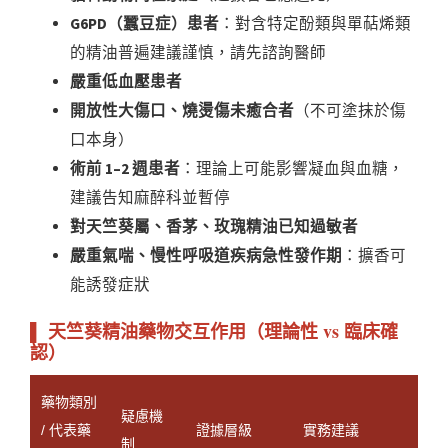
G6PD（蠶豆症）患者
：對含特定酚類與單萜烯類
的精油普遍建議謹慎，請先諮詢醫師
嚴重低血壓患者
開放性大傷口、燒燙傷未癒合者
（不可塗抹於傷
口本身）
術前 1–2 週患者
：理論上可能影響凝血與血糖，
建議告知麻醉科並暫停
對天竺葵屬、香茅、玫瑰精油已知過敏者
嚴重氣喘、慢性呼吸道疾病急性發作期
：擴香可
能誘發症狀
▌ 天竺葵精油藥物交互作用（理論性 vs 臨床確
認）
藥物類別
疑慮機
/ 代表藥
證據層級
實務建議
制