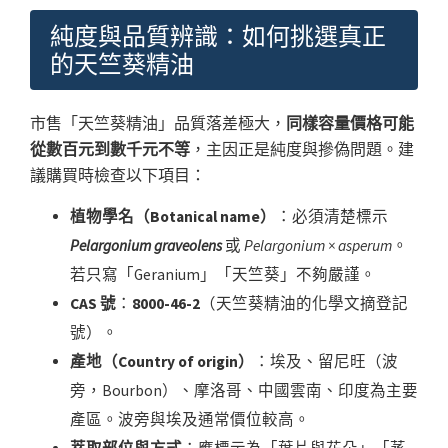
純度與品質辨識：如何挑選真正
的天竺葵精油
市售「天竺葵精油」品質落差極大，
同樣容量價格可能
從數百元到數千元不等
，主因正是純度與摻偽問題。建
議購買時檢查以下項目：
植物學名（Botanical name）
：必須清楚標示
Pelargonium graveolens
或
Pelargonium × asperum
。
若只寫「Geranium」「天竺葵」不夠嚴謹。
CAS 號
：
8000-46-2
（天竺葵精油的化學文摘登記
號）。
產地（Country of origin）
：埃及、留尼旺（波
旁，Bourbon）、摩洛哥、中國雲南、印度為主要
產區。波旁與埃及通常價位較高。