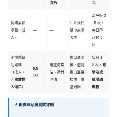
脂奶
次
深呼吸 3
情緒放鬆
1–2 滴於
–5 次，
嗅吸（成
—
—
紙巾或嗅
每日不
人）
吸棒
超過 3
回
小擦傷輔
傷口清潔
每日 1–
助護理
瓊崖海棠
後，避開
2 次，
有
0.5–
（成人，
油、荷荷
傷口直接
滲液或
1%
非開放性
巴油
接觸，僅
紅腫請
大傷口
）
塗周圍
就醫
📌 稀釋與貼膚測試守則