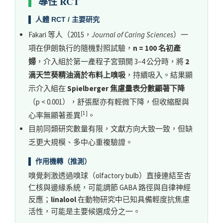
導性 RCT
▌ 人體 RCT / 主要研究
Fakari 等人（2015，
Journal of Caring Sciences
）一
項在伊朗執行的隨機對照試驗，
n = 100 名初產
婦
，介入組於第一產程子宮頸開 3–4 公分時，將
2
滴天竺葵精油滴於布料上嗅吸
，持續吸入。結果顯
示介入組在
Spielberger 焦慮量表分數顯著下降
（p < 0.001），舒張壓亦有輕微下降，但收縮壓與
[1]
心率無顯著差異
。
目前同類研究數量有限，文獻方向大致一致，但缺
乏更大規模、多中心重複驗證。
▌ 作用機轉（推測）
嗅覺刺激透過嗅球（olfactory bulb）直接連結至杏
仁核與邊緣系統，可能調節 GABA 路徑與自律神經
反應；
linalool
在動物研究中已知具備輕度抗焦慮
活性，可能是主要候選成分之一。