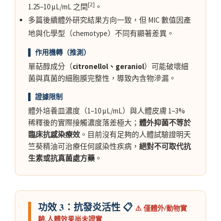
[2]
1.25–10 μL/mL 之間
。
多篇後續體外研究結果方向一致，但 MIC 數值因產
地與化學型（chemotype）不同有顯著差異。
▌ 作用機轉（推測）
單萜醇成分（
citronellol、geraniol
）可能破壞細
菌與真菌的細胞膜完整性，導致內含物滲漏。
▌ 證據限制
體外培養皿濃度（1–10 μL/mL）與人體皮膚 1–3%
稀釋後的實際接觸濃度落差極大；
體外抑菌不等於
臨床抗感染療效
。目前沒有足夠的人體試驗證明天
竺葵精油可治療任何感染性疾病，
絕對不可取代抗
生素或抗真菌處方藥
。
功效 3：抗發炎活性 📋
⚠️ 僅體外/動物實
驗,人體效果尚未證實