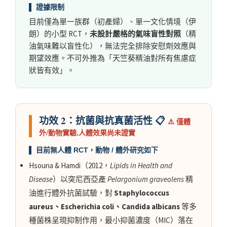
▌ 證據限制
目前僅為單一族群（初產婦）、單一文化情境（伊
朗）的小型 RCT，
未設計嚴格的氣味盲性對照
（精
油氣味難以盲性化），無法完全排除安慰劑效應與
期望效應。不可外推為「天竺葵精油對所有焦慮症
狀皆有效」。
功效 2：抗菌與抗真菌活性 📋
⚠️ 僅體
外/動物實驗,人體效果尚未證實
▌ 目前無人體 RCT，動物 / 體外研究如下
Hsouna & Hamdi（2012，
Lipids in Health and
Disease
）以突尼西亞產
Pelargonium graveolens
精
油進行體外抗菌試驗，對
Staphylococcus
aureus、Escherichia coli、Candida albicans
等多
種菌株呈現抑制作用，最小抑菌濃度（MIC）落在