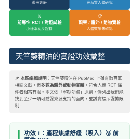
最高等級
高品質人體研究
🥉
📋
前導性 RCT / 對照試驗
觀察 / 體外 / 動物實驗
小樣本初步證據
人體效果未確認
天竺葵精油的實證功效彙整
📌 本區編輯說明：
天竺葵精油在 PubMed 上雖有數百筆
相關文獻，但
多數為體外或動物實驗
，符合人體 RCT 條
件者相當有限。本文依「寧缺勿濫」原則，僅列出我們能
找到至少一項可驗證來源支持的面向，並誠實標示證據限
制。
功效 1：產程焦慮舒緩（吸入）🥉 前