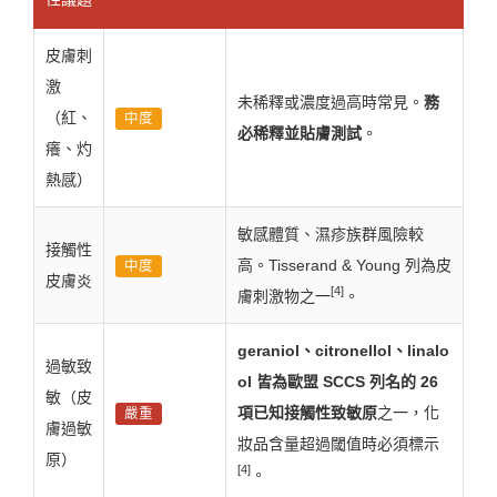
皮膚刺
激
未稀釋或濃度過高時常見。
務
（紅、
中度
必稀釋並貼膚測試
。
癢、灼
熱感）
敏感體質、濕疹族群風險較
接觸性
高。Tisserand & Young 列為皮
中度
皮膚炎
[4]
膚刺激物之一
。
geraniol、citronellol、linalo
過敏致
ol 皆為歐盟 SCCS 列名的 26
敏（皮
項已知接觸性致敏原
之一，化
嚴重
膚過敏
妝品含量超過閾值時必須標示
原）
[4]
。