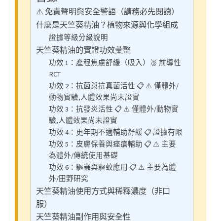
⚠️ 免責聲明與安全警語（請務必先閱讀）
什麼是天竺葵精油？植物來源與化學組成
證據等級分級說明
天竺葵精油的實證功效彙整
功效 1：產程焦慮舒緩（吸入）🥉 前導性
RCT
功效 2：抗菌與抗真菌活性 📋 ⚠️ 僅體外/
動物實驗,人體效果尚未證實
功效 3：抗發炎活性 📋 ⚠️ 僅體外/動物實
驗,人體效果尚未證實
功效 4：更年期不適輔助舒緩 📋 證據有限
功效 5：皮膚保養與痤瘡輔助 📋 ⚠️ 主要
為體外/傳統使用基礎
功效 6：驅蟲與驅蚊應用 📋 ⚠️ 主要為體
外/田野研究
天竺葵精油使用方式與稀釋濃度（非口
服）
天竺葵精油副作用與安全性