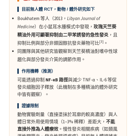
▌ 目前無人體 RCT，動物 / 體外研究如下
Boukhatem 等人（2013，
Libyan Journal of
Medicine
）在小鼠耳水腫模式中發現，
玫瑰天竺葵
精油外用可顯著抑制由二甲苯誘發的急性發炎
，且
[3]
抑制比例與部分非類固醇抗發炎藥物可比
。
同團隊與其他研究皆觀察到天竺葵精油對嗜中性球
趨化與部分發炎介質的調節作用。
▌ 作用機轉（推測）
可能透過抑制
NF-κB 路徑
與減少 TNF-α、IL-6 等促
發炎細胞因子釋放（此機制在多種精油的體外研究
中皆有觀察）。
▌ 證據限制
動物實驗劑量（直接塗抹於耳廓的較高濃度）與人
體日常外用使用情境（1–3% 稀釋）差距大，
不能
直接外推為人體療效
。慢性發炎相關疾病（如類風