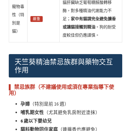
貓肝臟缺乏葡萄糖醛酸轉移
寵物毒
酶，對多種精油代謝能力不
性（特
足；
家中有貓請完全避免擴香
嚴重
別是
或讓貓接觸到精油
。狗的耐受
貓）
度較佳但仍應謹慎。
天竺葵精油禁忌族群與藥物交互
作用
▌ 禁忌族群（不建議使用或須在專業指導下使
用）
孕婦
（特別是前 16 週）
哺乳期女性
（尤其避免乳房附近塗抹）
6 歲以下嬰幼兒
貓科動物同住家庭
（連擴香也應避免）