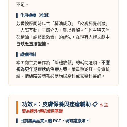
不足。
▌ 作用機轉（推測）
芳香按摩同時包含「精油成分」「皮膚觸覺刺激」
「人際互動」三層介入，難以拆解。任何主張天竺
葵精油「調節雌激素」的說法，在現有人體文獻中
皆
缺乏直接證據
。
▌ 證據限制
本面向主要是作為「整體放鬆」的輔助選項，
不應
視為更年期症狀的治療方案
。嚴重熱潮紅、骨質疏
鬆、情緒障礙請務必諮詢婦產科或家醫科醫師。
功效 5：皮膚保養與痤瘡輔助 📋
⚠️ 主
要為體外/傳統使用基礎
▌ 目前無高品質人體 RCT，現有證據如下