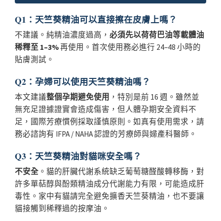
Q1：天竺葵精油可以直接擦在皮膚上嗎？
不建議。純精油濃度過高，
必須先以荷荷巴油等載體油
稀釋至 1–3%
再使用。首次使用務必進行 24–48 小時的
貼膚測試。
Q2：孕婦可以使用天竺葵精油嗎？
本文建議
整個孕期避免使用
，特別是前 16 週。雖然並
無充足證據證實會造成傷害，但人體孕期安全資料不
足，國際芳療慣例採取謹慎原則。如真有使用需求，請
務必諮詢有 IFPA / NAHA 認證的芳療師與婦產科醫師。
Q3：天竺葵精油對貓咪安全嗎？
不安全
。貓的肝臟代謝系統缺乏葡萄糖醛酸轉移酶，對
許多單萜醇與酚類精油成分代謝能力有限，可能造成肝
毒性。家中有貓請完全避免擴香天竺葵精油，也不要讓
貓接觸到稀釋過的按摩油。