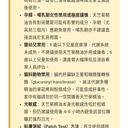
荷荷巴油、甜杏仁油等載體油稀釋至安全濃度
後使用。
孕婦、哺乳期女性禁用或極度謹慎
：天竺葵精
油含有對荷爾蒙可能有影響的成分，孕期（尤
其前三個月）應避免使用，哺乳期亦不建議直
接塗抹於乳房周圍。
嬰幼兒禁用
：6 歲以下兒童皮膚薄、代謝系統
未成熟，不建議使用天竺葵精油外用或擴香；6
歲以上兒童如使用，濃度需大幅降低且須由專
業人員評估。
貓科動物禁用
：貓的肝臟缺乏葡萄糖醛酸轉移
酶（glucuronyl transferase），無法代謝多種
精油的單萜烯與酚類成分，可能造成肝毒性。
家中有貓請勿於同一空間擴香天竺葵精油。
光敏感
：天竺葵精油本身光敏感性低於柑橘
類，但仍建議使用後 4–6 小時內避免該部位曝
曬於強烈日光。
貼膚測試（Patch Test）方法
：首次使用請將