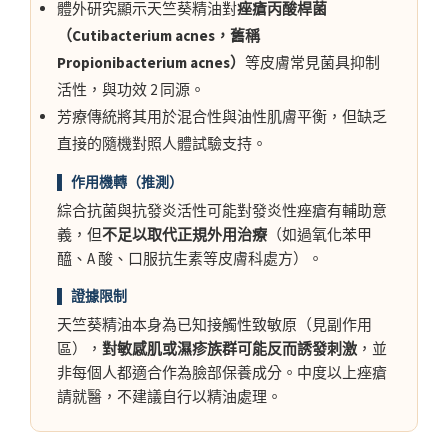
體外研究顯示天竺葵精油對
痤瘡丙酸桿菌
（Cutibacterium acnes，舊稱
Propionibacterium acnes）
等皮膚常見菌具抑制
活性，與功效 2 同源。
芳療傳統將其用於混合性與油性肌膚平衡，但缺乏
直接的隨機對照人體試驗支持。
▌ 作用機轉（推測）
綜合抗菌與抗發炎活性可能對發炎性痤瘡有輔助意
義，但
不足以取代正規外用治療
（如過氧化苯甲
醯、A 酸、口服抗生素等皮膚科處方）。
▌ 證據限制
天竺葵精油本身為已知接觸性致敏原（見副作用
區），
對敏感肌或濕疹族群可能反而誘發刺激
，並
非每個人都適合作為臉部保養成分。中度以上痤瘡
請就醫，不建議自行以精油處理。