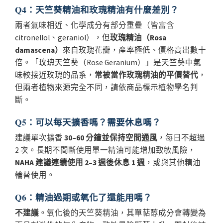
Q4：天竺葵精油和玫瑰精油有什麼差別？
兩者氣味相近、化學成分有部分重疊（皆富含
citronellol、geraniol），但
玫瑰精油（Rosa
damascena）
來自玫瑰花瓣，產率極低、價格高出數十
倍。「玫瑰天竺葵（Rose Geranium）」是天竺葵中氣
味較接近玫瑰的品系，
常被當作玫瑰精油的平價替代
，
但兩者植物來源完全不同，請依商品標示植物學名判
斷。
Q5：可以每天擴香嗎？需要休息嗎？
建議單次擴香
30–60 分鐘並保持空間通風
，每日不超過
2 次。長期不間斷使用單一精油可能增加致敏風險，
NAHA 建議連續使用 2–3 週後休息 1 週
，或與其他精油
輪替使用。
Q6：精油過期或氧化了還能用嗎？
不建議
。氧化後的天竺葵精油，其單萜醇成分會轉變為