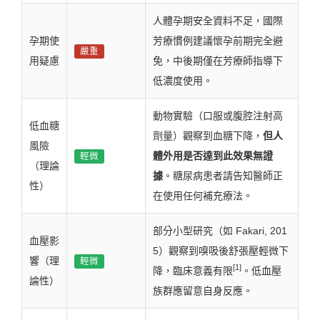
人體孕期安全資料不足，國際
孕期使
芳療慣例建議懷孕前期完全避
嚴重
用疑慮
免，中後期僅在芳療師指導下
低濃度使用。
動物實驗（口服或腹腔注射高
低血糖
劑量）觀察到血糖下降，
但人
風險
體外用是否達到此效果無證
輕微
（理論
據
。糖尿病患者請告知醫師正
性）
在使用任何補充療法。
部分小型研究（如 Fakari, 201
血壓影
5）觀察到嗅吸後舒張壓輕微下
響（理
輕微
[1]
降，臨床意義有限
。低血壓
論性）
族群應留意自身反應。