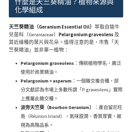
什麼是天竺葵精油？植物來源與
化學組成
天竺葵精油（Geranium Essential Oil）
萃取自牻牛
兒苗科（Geraniaceae）
Pelargonium graveolens
及
其近緣種的葉片與花朵。值得注意的是，市售「天
竺葵精油」並非單一植物：
Pelargonium graveolens
：傳統植物學名，廣泛
使用於商業精油。
Pelargonium × asperum
：一個雜交複合種，部
分文獻認為市場上多數所謂「P. graveolens」實際
上應屬此雜交種。
波旁天竺葵（Bourbon Geranium）
：產自留尼旺
島（Réunion Island），氣味甜潤、香質厚實，被
視為高階品系。