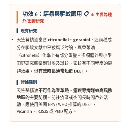
功效 6：驅蟲與驅蚊應用 📋
⚠️ 主要為體
外/田野研究
▌ 現有研究
天竺葵精油富含
citronellol、geraniol
，這兩種成
分在驅蚊文獻中已被廣泛討論，與香茅油
（citronella）化學上有部分重疊。多項體外與小型
田野研究觀察到對埃及斑蚊、家蚊有不同程度的驅
避效果，但
有效時長通常短於 DEET
。
▌ 證據限制
天竺葵精油
不可作為登革熱、瘧疾等病媒蚊高風險
地區的主要防護
。前往疫區或夜間長時間戶外活
動，應使用美國 EPA / WHO 推薦的 DEET、
Picaridin、IR3535 或 PMD 配方。