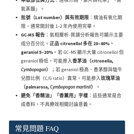
萃取部位與方式
：應標示為「葉片與花朵」「蒸
氣蒸餾」。
批號（Lot number）與有效期限
：精油有氧化期
限，通常開封後 1–2 年內使用完畢。
GC-MS 報告
：氣相層析-質譜分析報告可顯示主要
成分百分比。
正品 citronellol 多在 20–40%、
geraniol 5–20%
。若 GC-MS 顯示大量 citronellol 但
geraniol 極低，可能摻入
香茅油（citronella,
Cymbopogon
）
；若 geraniol 極高、香茅醇與牻牛
兒醇比例（C/G ratio）異常，可能摻入
玫瑰草油
（palmarosa,
Cymbopogon martinii
）
。
避免「香精油」「香薰用」字樣
：這些通常是合
成香料，不具療效相關討論意義。
常見問題 FAQ