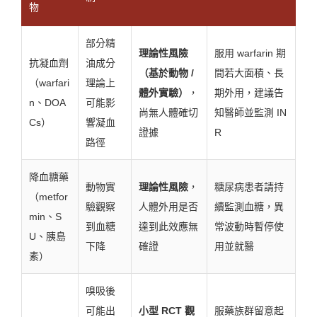
物
部分精
理論性風險
服用 warfarin 期
抗凝血劑
油成分
（基於動物 /
間若大面積、長
（warfari
理論上
體外實驗）
，
期外用，建議告
n、DOA
可能影
尚無人體確切
知醫師並監測 IN
Cs）
響凝血
證據
R
路徑
降血糖藥
動物實
理論性風險
，
糖尿病患者請持
（metfor
驗觀察
人體外用是否
續監測血糖，異
min、S
到血糖
達到此效應無
常波動時暫停使
U、胰島
下降
確證
用並就醫
素）
嗅吸後
可能出
小型 RCT 觀
服藥族群留意起