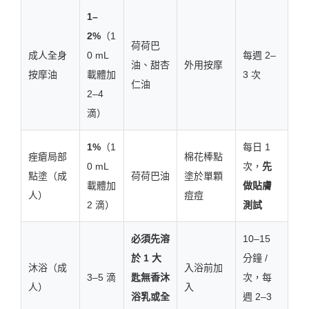
1–
2%
（1
荷荷巴
成人全身
0 mL
每週 2–
油、甜杏
外用按摩
按摩油
載體加
3 次
仁油
2–4
滴）
1%
（1
每日 1
痤瘡局部
棉花棒點
0 mL
次，
先
點塗（成
荷荷巴油
塗於單顆
載體加
做貼膚
人）
痘痘
2 滴）
測試
必須先溶
10–15
於 1 大
分鐘 /
沐浴（成
入浴前加
3–5 滴
匙無香沐
次，每
人）
入
浴乳或全
週 2–3