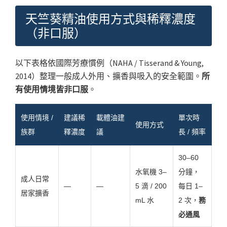
天竺葵精油使用方式與稀釋濃度
（非口服）
以下表格依國際芳療慣例（NAHA / Tisserand & Young,
2014）整理一般成人外用、擴香與吸入的安全範圍。
所
有使用情境皆非口服
。
使用情境 /
建議稀
載體油建
單次時
使用方式
族群
釋濃度
議
長 / 頻率
30–60
水氧機 3–
分鐘，
成人日常
—
—
5 滴 / 200
每日 1–
居家擴香
mL 水
2 次，
務
必通風