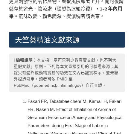
更具刺激性的氧化產物，致敏風險顯著上升。開封後請
儲存於避光、陰涼處（理想為冰箱冷藏），
1–2 年內用
畢
。氣味改變、顏色變深、變濃稠者請丟棄。
天竺葵精油文獻來源
ℹ️
編輯說明：
本文採「寧可只列少數真實文獻，也不列大
量假文獻」原則。下列為本文直接引用的可驗證來源；其
餘只有體外或動物實驗的功效在文內已誠實標示，並未額
外捏造引用。讀者可依 PMID 至
PubMed（pubmed.ncbi.nlm.nih.gov）自行查證。
Fakari FR, Tabatabaeichehr M, Kamali H, Fakari
FR, Naseri M. Effect of Inhalation of Aroma of
Geranium Essence on Anxiety and Physiological
Parameters during First Stage of Labor in
Nulliparous Women: a Randomized Clinical Trial.