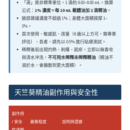
「滴」是非標準單位，1 滴約 0.03–0.05 mL。換算
公式：
1% 濃度 ≈ 每 10 mL 載體油加 2 滴精油
。
臉部建議濃度不超過 1%；身體大面積按摩 1–
3%。
首次使用、敏感肌、孩童（6 歲以上方可，需專業
評估）、長者，請先以 0.5% 進行貼膚測試。
稀釋後若出現灼熱、刺癢、起疹，立即以無香皂
與清水沖洗，
不可用水稀釋未稀釋精油
（精油不
溶於水，會擴散到更大面積）。
天竺葵精油副作用與安全性
副作用
/ 安全
嚴重程度
說明與證據
性議題