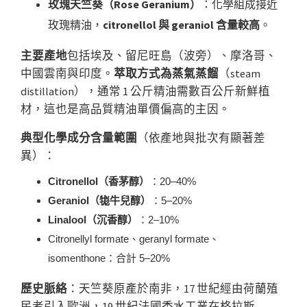
玫瑰天竺葵（Rose Geranium）
：化學組成接近
玫瑰精油，
citronellol 與 geraniol 含量較高
。
主要產地
包括埃及、留尼旺島（波旁）、摩洛哥、
中國雲南與印度。
萃取方式為蒸氣蒸餾
（steam
distillation），通常 1 公斤精油需數百公斤新鮮植
材，這也是高品質精油單價偏高的主因。
典型化學成分含量範圍
（依產地與批次有顯著差
異）：
Citronellol（香茅醇）
：20–40%
Geraniol（牻牛兒醇）
：5–20%
Linalool（沉香醇）
：2–10%
Citronellyl formate、geranyl formate、
isomenthone：合計 5–20%
歷史脈絡
：天竺葵原產於南非，17 世紀經由荷蘭殖
民者引入歐洲，19 世紀法國香水工業在格拉斯