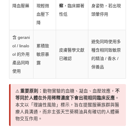
降血壓藥
現輕微
察
，臨床顯著
身姿勢，若出現
血壓下
性低
頭暈停用
降
含 gerani
避免同時使用多
ol / linalo
累積致
皮膚醫學文獻
種含相同致敏原
ol 的外用
敏原暴
已確認
的精油 / 香水 /
產品同時
露
保養品
使用
⚠️
重要原則：
動物實驗的血糖、凝血、血壓效應，
不
等同於人體在外用稀釋濃度下會出現相同臨床反應
。
本文以「理論性風險」標示，旨在提醒服藥族群與醫
療人員溝通，而非主張天竺葵精油具有確切的人體藥
物交互作用。