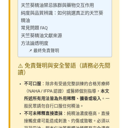
天竺葵精油禁忌族群與藥物交互作用
純度與品質辨識：如何挑選真正的天竺葵
精油
常見問題 FAQ
天竺葵精油文獻來源
方法論透明度
📌 最終免責聲明
⚠️ 免責聲明與安全警語（請務必先閱
讀）
不可口服
：除非有受過完整訓練的合格芳療師
（NAHA / IFPA 認證）或醫師個別指導，
本文
所述所有用法皆為外用稀釋、擴香或吸入
。一
般民眾請勿自行口服任何精油。
不可未稀釋直接塗抹
：純精油濃度極高，直接
接觸皮膚可能造成刺激、灼傷或致敏。必須以