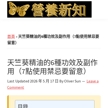
Skip
Skip
Skip
to
to
to
main
primary
footer
營
Health
養
content
sidebar
News
新
知
and
首頁
»
天竺葵精油的6種功效及副作用（7點使用禁忌要
iHerb
留意）
Shopping
天竺葵精油的6種功效及副作
用（7點使用禁忌要留意）
Last Updated
2026 年 5 月 17 日
By
Oliver Sun
Leave a
Comment
目錄