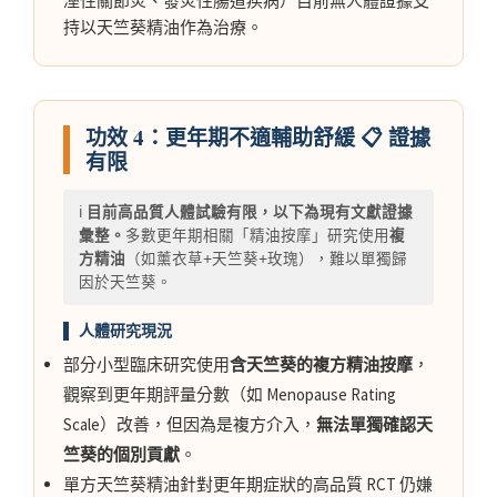
溼性關節炎、發炎性腸道疾病）目前無人體證據支
持以天竺葵精油作為治療。
功效 4：更年期不適輔助舒緩 📋 證據
有限
ℹ️
目前高品質人體試驗有限，以下為現有文獻證據
彙整。
多數更年期相關「精油按摩」研究使用
複
方精油
（如薰衣草+天竺葵+玫瑰），難以單獨歸
因於天竺葵。
▌ 人體研究現況
部分小型臨床研究使用
含天竺葵的複方精油按摩
，
觀察到更年期評量分數（如 Menopause Rating
Scale）改善，但因為是複方介入，
無法單獨確認天
竺葵的個別貢獻
。
單方天竺葵精油針對更年期症狀的高品質 RCT 仍嫌