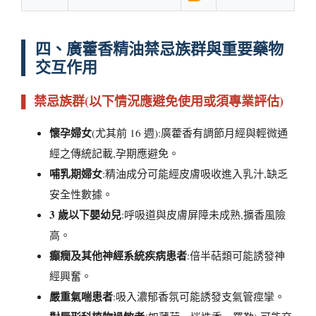
四、廣藿香精油禁忌族群與重要藥物
交互作用
▌ 禁忌族群(以下情況應避免使用或須專業評估)
懷孕婦女
(尤其前 16 週):廣藿香有調節月經與輕微通
經之傳統記載,孕期應避免。
哺乳期婦女
:精油成分可能經皮膚吸收進入乳汁,缺乏
安全性數據。
3 歲以下嬰幼兒
:呼吸道與皮膚屏障未成熟,擴香風險
高。
癲癇及其他神經系統疾病患者
:倍半萜類可能誘發神
經興奮。
嚴重氣喘患者
:吸入濃郁香氛可能誘發支氣管痙攣。