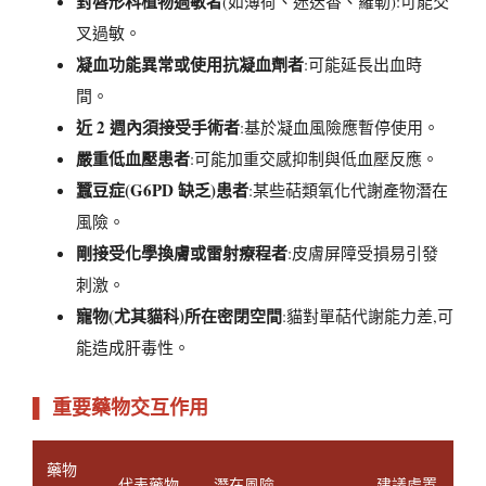
對唇形科植物過敏者
(如薄荷、迷迭香、羅勒):可能交
叉過敏。
凝血功能異常或使用抗凝血劑者
:可能延長出血時
間。
近 2 週內須接受手術者
:基於凝血風險應暫停使用。
嚴重低血壓患者
:可能加重交感抑制與低血壓反應。
蠶豆症(G6PD 缺乏)患者
:某些萜類氧化代謝產物潛在
風險。
剛接受化學換膚或雷射療程者
:皮膚屏障受損易引發
刺激。
寵物(尤其貓科)所在密閉空間
:貓對單萜代謝能力差,可
能造成肝毒性。
▌ 重要藥物交互作用
藥物
代表藥物
潛在風險
建議處置