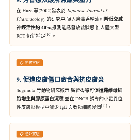
在 Haze 等(2002)發表於
Japanese Journal of
降低交感
Pharmacology
的研究中,吸入廣藿香精油可
神經活性約 40%
,推測能誘發放鬆狀態,惟人體大型
[10]
RCT 仍待補足
。
📋 動物實驗
9. 促進皮膚傷口癒合與抗皮膚炎
促進纖維母細
Sugimoto 等動物研究顯示,廣藿香醇可
胞增生與膠原蛋白沉積
,並在 DNCB 誘導的小鼠異位
[11]
性皮膚炎模型中減少 IgE 與發炎細胞浸潤
。
📋 體外實驗