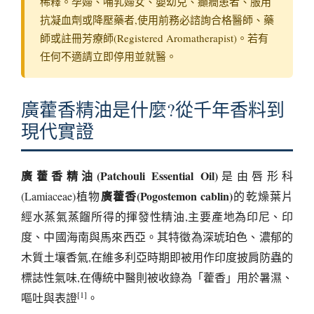
稀釋。孕婦、哺乳婦女、嬰幼兒、癲癇患者、服用
抗凝血劑或降壓藥者,使用前務必諮詢合格醫師、藥
師或註冊芳療師(Registered Aromatherapist)。若有
任何不適請立即停用並就醫。
廣藿香精油是什麼?從千年香料到
現代實證
廣藿香精油(Patchouli Essential Oil)
是由唇形科
廣藿香(Pogostemon cablin)
(Lamiaceae)植物
的乾燥葉片
經水蒸氣蒸餾所得的揮發性精油,主要產地為印尼、印
度、中國海南與馬來西亞。其特徵為深琥珀色、濃郁的
木質土壤香氣,在維多利亞時期即被用作印度披肩防蟲的
標誌性氣味,在傳統中醫則被收錄為「藿香」用於暑濕、
[1]
嘔吐與表證
。