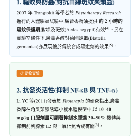
1. 驅蚊與防蟲(對抗白線斑蚊與頭蝨)
2007 年 Trongtokit 等學者於
Phytotherapy Research
約 2 小時的
進行的人體驅蚊試驗中,廣藿香精油提供
[4]
驅蚊保護期
,對埃及斑蚊(Aedes aegypti)有效
。另在
實驗室條件下,廣藿香醇對德國蟑螂(Blattella
[5]
germanica)亦展現優於傳統合成驅避劑的效果
。
📋 動物實驗
2. 抗發炎活性(抑制 NF-κB 與 TNF-α)
Li YC 等(2011)發表於
Fitoterapia
的研究指出,廣藿
10–40
香醇在角叉菜膠誘導小鼠水腫模型中,以
mg/kg 口服劑量可顯著抑制水腫達 30–50%
,機轉與
[3]
抑制前列腺素 E2 與一氧化氮合成有關
。