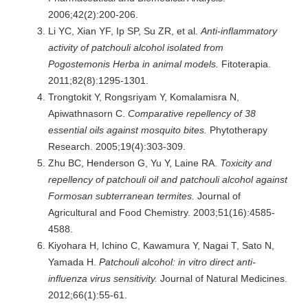
2006;42(2):200-206.
Li YC, Xian YF, Ip SP, Su ZR, et al.
Anti-inflammatory
activity of patchouli alcohol isolated from
Pogostemonis Herba in animal models.
Fitoterapia.
2011;82(8):1295-1301.
Trongtokit Y, Rongsriyam Y, Komalamisra N,
Apiwathnasorn C.
Comparative repellency of 38
essential oils against mosquito bites.
Phytotherapy
Research. 2005;19(4):303-309.
Zhu BC, Henderson G, Yu Y, Laine RA.
Toxicity and
repellency of patchouli oil and patchouli alcohol against
Formosan subterranean termites.
Journal of
Agricultural and Food Chemistry. 2003;51(16):4585-
4588.
Kiyohara H, Ichino C, Kawamura Y, Nagai T, Sato N,
Yamada H.
Patchouli alcohol: in vitro direct anti-
influenza virus sensitivity.
Journal of Natural Medicines.
2012;66(1):55-61.