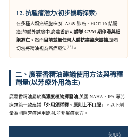
12. 抗腫瘤潛力(初步機轉探索)
在多種人類癌細胞株(如 A549 肺癌、HCT116 結腸
誘導 G2/M 期停滯與細
癌)的體外試驗中,廣藿香醇可
胞凋亡
目前並無任何人體抗癌臨床證據
。然而
,讀者
[13]
切勿將精油視為癌症療法
。
二、廣藿香精油建議使用方法與稀釋
劑量(以芳療外用為主)
高濃度植物揮發油
廣藿香精油屬於
,英國 NAHA、IFA 等芳
外用須稀釋、原則上不口服
療規範一致建議「
」。以下劑
量為國際芳療通用範圍,並非醫療處方。
使用時