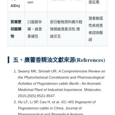
xen
道反應
AIDs)
激素敏感
賀爾蒙
口服避孕
部分動物資料顯示輕
性疾病患
相關藥
藥、雌激
微類雌激素活性,理
者諮詢醫
物
素補充
論交互
師
五、廣藿香精油文獻來源(References)
Swamy MK, Sinniah UR.
A Comprehensive Review on
the Phytochemical Constituents and Pharmacological
Activities of Pogostemon cablin Benth.: An Aromatic
Medicinal Plant of Industrial Importance.
Molecules.
2015;20(5):8521-8547.
Hu LF, Li SP, Cao H, et al.
GC–MS fingerprint of
Pogostemon cablin in China.
Journal of
Pharmaceutical and Biomedical Analysis.