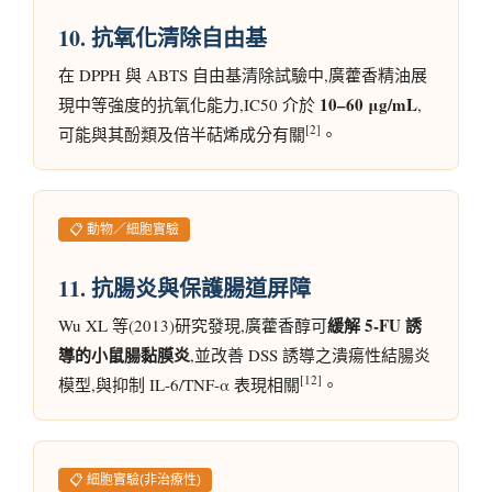
10. 抗氧化清除自由基
在 DPPH 與 ABTS 自由基清除試驗中,廣藿香精油展
10–60 μg/mL
現中等強度的抗氧化能力,IC50 介於
,
[2]
可能與其酚類及倍半萜烯成分有關
。
📋 動物／細胞實驗
11. 抗腸炎與保護腸道屏障
緩解 5-FU 誘
Wu XL 等(2013)研究發現,廣藿香醇可
導的小鼠腸黏膜炎
,並改善 DSS 誘導之潰瘍性結腸炎
[12]
模型,與抑制 IL-6/TNF-α 表現相關
。
📋 細胞實驗(非治療性)