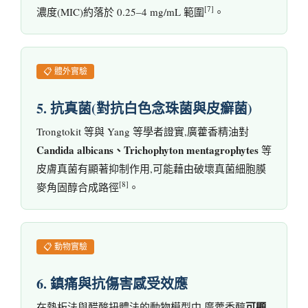
[7]
濃度(MIC)約落於 0.25–4 mg/mL 範圍
。
📋 體外實驗
5. 抗真菌(對抗白色念珠菌與皮癬菌)
Trongtokit 等與 Yang 等學者證實,廣藿香精油對
Candida albicans、Trichophyton mentagrophytes
等
皮膚真菌有顯著抑制作用,可能藉由破壞真菌細胞膜
[8]
麥角固醇合成路徑
。
📋 動物實驗
6. 鎮痛與抗傷害感受效應
可顯
在熱板法與醋酸扭體法的動物模型中,廣藿香醇