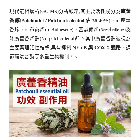
廣藿
現代氣相層析(GC-MS)分析顯示,其主要活性成分為
香醇(Patchoulol / Patchouli alcohol,佔 28-40%)
、α-廣藿
香烯、α-布藜烯(α-Bulnesene)、塞瑟爾烯(Seychellene)及
[2]
降廣藿香烯醇(Norpatchoulenol)
。其中廣藿香醇被視為
抑制 NF-κB 與 COX-2 通路
主要藥理活性指標,具有
、調
[3]
節環氧合酶等多重生物機制
。