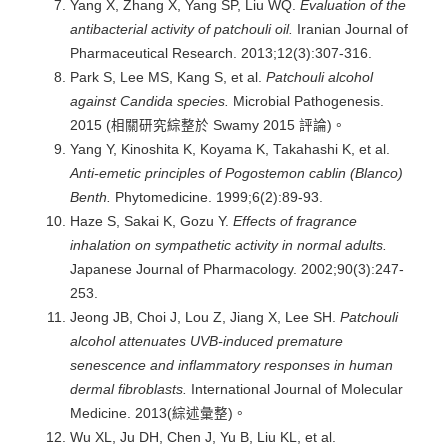
Yang X, Zhang X, Yang SP, Liu WQ.
Evaluation of the
antibacterial activity of patchouli oil.
Iranian Journal of
Pharmaceutical Research. 2013;12(3):307-316.
Park S, Lee MS, Kang S, et al.
Patchouli alcohol
against Candida species.
Microbial Pathogenesis.
2015 (相關研究綜整於 Swamy 2015 評論)。
Yang Y, Kinoshita K, Koyama K, Takahashi K, et al.
Anti-emetic principles of Pogostemon cablin (Blanco)
Benth.
Phytomedicine. 1999;6(2):89-93.
Haze S, Sakai K, Gozu Y.
Effects of fragrance
inhalation on sympathetic activity in normal adults.
Japanese Journal of Pharmacology. 2002;90(3):247-
253.
Jeong JB, Choi J, Lou Z, Jiang X, Lee SH.
Patchouli
alcohol attenuates UVB-induced premature
senescence and inflammatory responses in human
dermal fibroblasts.
International Journal of Molecular
Medicine. 2013(綜述彙整)。
Wu XL, Ju DH, Chen J, Yu B, Liu KL, et al.