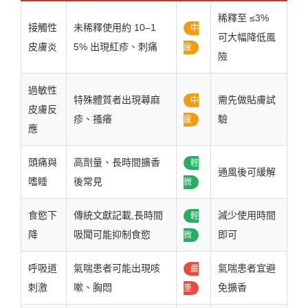
稀釋至 ≤3%
接觸性
未稀釋使用約 10–1
中
可大幅降低風
皮膚炎
5% 出現紅疹、刺痛
度
險
過敏性
特殊體質者出現蕁麻
需先做貼膚試
中
皮膚反
疹、搔癢
驗
度
應
頭痛與
高劑量、長時間擴香
輕
通風後可緩解
嗜睡
後常見
微
食慾下
傳統文獻記載,長時間
減少使用時間
輕
降
吸聞可能抑制食慾
即可
微
呼吸道
氣喘患者可能出現咳
氣喘患者宜避
嚴
刺激
嗽、胸悶
免擴香
重