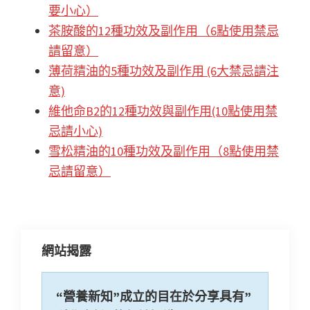
o
p
at
要小心）
k
p
茶胺酸的12種功效及副作用（6點使用禁忌
請留意）
薄荷精油的5種功效及副作用 (6大禁忌請注
意)
維他命B2的12種功效與副作用(10點使用禁
忌請小心)
雪松精油的10種功效及副作用（8點使用禁
忌請留意）
網站揭露
“營養新知”成立的目在於分享具有”