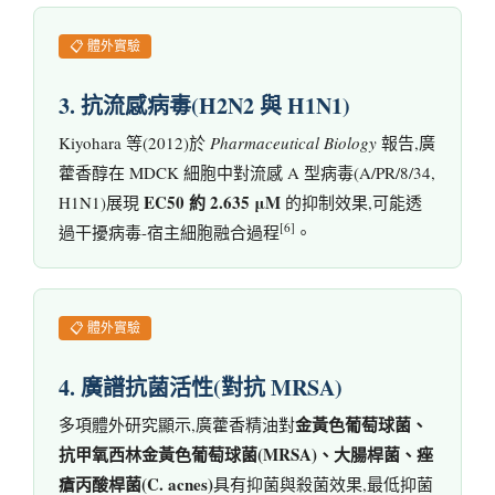
📋 體外實驗
3. 抗流感病毒(H2N2 與 H1N1)
Kiyohara 等(2012)於
Pharmaceutical Biology
報告,廣
藿香醇在 MDCK 細胞中對流感 A 型病毒(A/PR/8/34,
EC50 約 2.635 μM
H1N1)展現
的抑制效果,可能透
[6]
過干擾病毒-宿主細胞融合過程
。
📋 體外實驗
4. 廣譜抗菌活性(對抗 MRSA)
金黃色葡萄球菌、
多項體外研究顯示,廣藿香精油對
抗甲氧西林金黃色葡萄球菌(MRSA)、大腸桿菌、痤
瘡丙酸桿菌(C. acnes)
具有抑菌與殺菌效果,最低抑菌