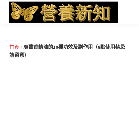
Skip
Skip
Skip
to
to
to
main
primary
footer
營
Health
養
content
sidebar
News
新
知
and
首頁
»
廣藿香精油的10種功效及副作用（8點使用禁忌
iHerb
請留意）
Shopping