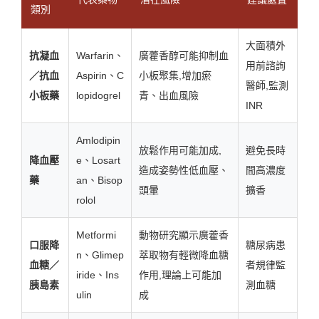
類別
大面積外
抗凝血
Warfarin、
廣藿香醇可能抑制血
用前諮詢
／抗血
Aspirin、C
小板聚集,增加瘀
醫師,監測
小板藥
lopidogrel
青、出血風險
INR
Amlodipin
放鬆作用可能加成,
避免長時
降血壓
e、Losart
造成姿勢性低血壓、
間高濃度
藥
an、Bisop
頭暈
擴香
rolol
Metformi
動物研究顯示廣藿香
口服降
糖尿病患
n、Glimep
萃取物有輕微降血糖
血糖／
者規律監
iride、Ins
作用,理論上可能加
胰島素
測血糖
ulin
成