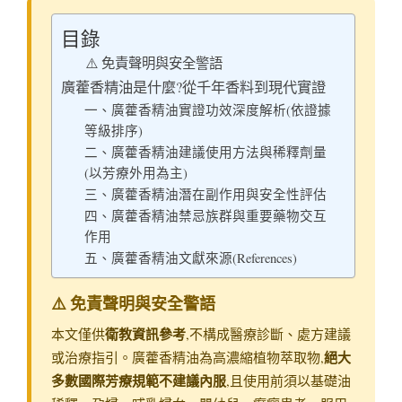
目錄
⚠️ 免責聲明與安全警語
廣藿香精油是什麼?從千年香料到現代實證
一、廣藿香精油實證功效深度解析(依證據
等級排序)
二、廣藿香精油建議使用方法與稀釋劑量
(以芳療外用為主)
三、廣藿香精油潛在副作用與安全性評估
四、廣藿香精油禁忌族群與重要藥物交互
作用
五、廣藿香精油文獻來源(References)
⚠️ 免責聲明與安全警語
衛教資訊參考
本文僅供
,不構成醫療診斷、處方建議
絕大
或治療指引。廣藿香精油為高濃縮植物萃取物,
多數國際芳療規範不建議內服
,且使用前須以基礎油