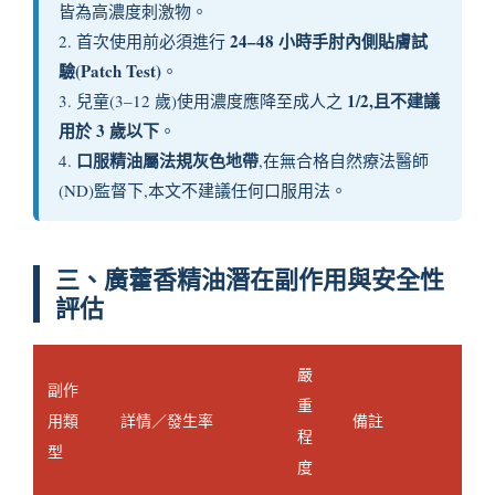
皆為高濃度刺激物。
24–48 小時手肘內側貼膚試
2. 首次使用前必須進行
驗(Patch Test)
。
1/2,且不建議
3. 兒童(3–12 歲)使用濃度應降至成人之
用於 3 歲以下
。
口服精油屬法規灰色地帶
4.
,在無合格自然療法醫師
(ND)監督下,本文不建議任何口服用法。
三、廣藿香精油潛在副作用與安全性
評估
嚴
副作
重
用類
詳情／發生率
備註
程
型
度