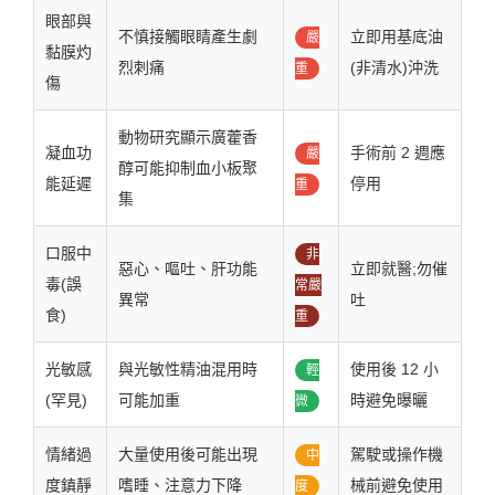
眼部與
不慎接觸眼睛產生劇
立即用基底油
嚴
黏膜灼
烈刺痛
(非清水)沖洗
重
傷
動物研究顯示廣藿香
凝血功
手術前 2 週應
嚴
醇可能抑制血小板聚
能延遲
停用
重
集
口服中
非
惡心、嘔吐、肝功能
立即就醫;勿催
毒(誤
常嚴
異常
吐
食)
重
光敏感
與光敏性精油混用時
使用後 12 小
輕
(罕見)
可能加重
時避免曝曬
微
情緒過
大量使用後可能出現
駕駛或操作機
中
度鎮靜
嗜睡、注意力下降
械前避免使用
度