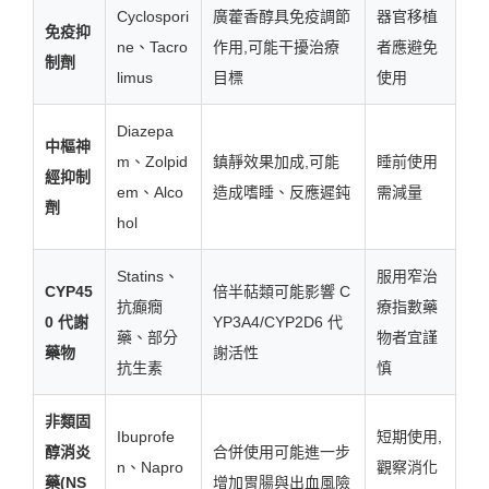
Cyclospori
廣藿香醇具免疫調節
器官移植
免疫抑
ne、Tacro
作用,可能干擾治療
者應避免
制劑
limus
目標
使用
Diazepa
中樞神
m、Zolpid
鎮靜效果加成,可能
睡前使用
經抑制
em、Alco
造成嗜睡、反應遲鈍
需減量
劑
hol
Statins、
服用窄治
CYP45
倍半萜類可能影響 C
抗癲癇
療指數藥
0 代謝
YP3A4/CYP2D6 代
藥、部分
物者宜謹
藥物
謝活性
抗生素
慎
非類固
Ibuprofe
短期使用,
醇消炎
合併使用可能進一步
n、Napro
觀察消化
藥(NS
增加胃腸與出血風險