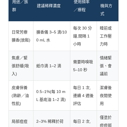
用途／族
使用頻率
建議稀釋濃度
機與方
群
／療程
式
每次 30 分
睡前或
日常芳療
擴香儀 3–5 滴/10
鐘,間隔 1
工作壓
擴香(放鬆)
0 mL 水
小時
力時
焦慮／緊
情緒緊
需要時嗅吸
張舒緩(吸
紙巾滴 1–2 滴
張、會
5–10 秒
入)
議前
皮膚保養
每日 1 次,
潔膚後
0.5–1%(每 10 m
(熟齡／油
連續 4 週後
夜間使
L 基底油 1–2 滴)
性肌)
評估
用
僅塗於
局部痘痘
2–3% 稀釋於荷
每日 2 次,
痘痘部