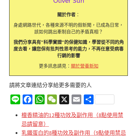
Oliver Sun
關於作者
：
身處網路世代，各種來源不明的假新聞，已成為日常，
該如何跳出牽制自己的矛盾真相？
我們分享具有”科學實證”的保健知識，學習從不同的角
度去看，讓您保有批判性思考的能力，不再任意受病毒
行銷的影響
更多訊息請見：
關於營養新知
請將文章連結分享給更多需要的人
Li
Fa
W
W
X
E
分
n
ce
h
e
m
享
檀香精油的12種功效及副作用（8點使用禁
e
b
at
C
ai
忌請留意）
o
sA
h
l
乳鐵蛋白的8種功效及副作用（9點使用禁忌