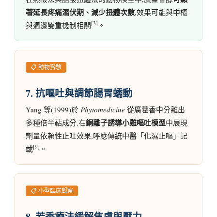
著延長疼痛潛伏期、減少扭體次數
,效果可能與中樞
[3]
與週邊雙重機制相關
。
📋 動物實驗
7. 抗嘔吐與調節腸胃蠕動
Yang 等(1999)於
Phytomedicine
從廣藿香中分離出
銅離子誘導小雞嘔吐模型
多種倍半萜成分,在
中展現
劑量依賴性止吐效果,呼應傳統中醫「化濕止嘔」記
[9]
載
。
📋 小型臨床觀察
8. 芳香療法緩解焦慮與壓力