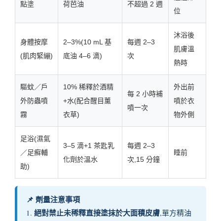
點塗
荷芭油
不超過 2 週
位
沐浴後
身體按摩
2–3%(10 mL 基
每週 2–3
肌膚溫
(肌肉緊繃)
底油 4–6 滴)
次
熱時
驅蚊／戶
10% 稀釋於酒精
外出前
每 2 小時補
外防蟲噴
+水(配合醒目薰
噴於衣
噴一次
霧
衣草)
物外側
足浴(濕氣
3–5 滴+1 茶匙乳
每週 2–3
／足癬輔
睡前
化劑於溫水
次,15 分鐘
助)
📌 劑量注意事項
絕對禁止未稀釋直接塗抹於大面積皮膚
1.
,單方精油