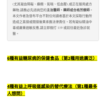
(尤其凝血障礙、癲癇、氣喘、低血壓),或正在服用處方
主治醫師、藥師或合格芳療師
藥物,請務必先諮詢您的
。
本文作者及發布平台不對任何讀者基於本文採取行動所
造成之直接或間接後果承擔法律責任。若有疑似精油中
毒或嚴重過敏反應,請立即撥打 119 或前往最近急診就
醫。
6種有益糖尿病的保健食品（第2種用途廣泛）
4種有益上呼吸道感染的替代療法（第1種最多
人想問）