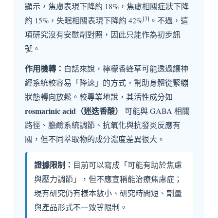
顯示，焦慮表現下降約 18%，焦慮相關症狀下降
[3]
約 15%，失眠相關表現下降約 42%
。不過，這
項研究沒有安慰劑對照，因此只能作為初步訊
號。
作用機轉：
白話來說，檸檬香蜂草可能透過讓神
經系統較容易「降速」的方式，幫助身體從緊繃
狀態轉向放鬆。較專業地說，其活性成分如
rosmarinic acid（迷迭香酸）
可能與 GABA 相關
路徑、膽鹼系統調節、抗氧化與抗發炎反應有
關，但不同萃取物的成分濃度差異很大。
證據限制：
目前可以寫成「可能有助於焦慮
與壓力調節」，但不應宣稱能治療焦慮症；
現有研究仍有樣本數小、研究時間短、劑量
與產品形式不一致等限制。