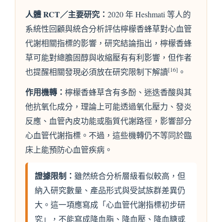
人體 RCT／主要研究：
2020 年 Heshmati 等人的
系統性回顧與統合分析評估檸檬香蜂草對心血管
代謝相關指標的影響，研究結論指出，檸檬香蜂
草可能對總膽固醇與收縮壓有有利影響，但作者
[16]
也提醒相關發現必須放在研究限制下解讀
。
作用機轉：
檸檬香蜂草含有多酚、迷迭香酸與其
他抗氧化成分，理論上可能透過氧化壓力、發炎
反應、血管內皮功能或脂質代謝路徑，影響部分
心血管代謝指標。不過，這些機轉仍不等同於臨
床上能預防心血管疾病。
證據限制：
雖然統合分析層級看似較高，但
納入研究數量、產品形式與受試族群差異仍
大。這一項應寫成「心血管代謝指標初步研
究」，不能寫成降血脂、降血壓、降血糖或