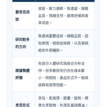
放鬆、壓力調節、焦慮感、睡眠
最常見用
品質、情緒支持、腸胃舒緩與香
途
草茶飲。
焦慮與憂鬱症狀、睡眠品質、認
研究較多
知表現、經前症候群，以及單純
的方向
疱疹外用輔助。
有部分人體研究與統合分析支
證據整體
持，但多數研究仍存在樣本數
評價
小、時間短、產品形式不一致與
族群有限等問題。
茶包、乾燥葉、膠囊、錠劑、標
常見形式
準化萃取物、外用乳膏與精油。