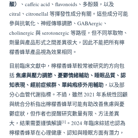
酸）
、caffeic acid、flavonoids、多酚類，以及
citral、citronellal 等揮發性成分有關。這些成分可能
參與抗氧化、神經傳導調節、GABAergic、
cholinergic 與 serotonergic 等路徑，但不同萃取物、
劑量與產品形式之間差異很大，因此不能把所有檸
檬香蜂草產品視為效果相同。
目前臨床文獻中，檸檬香蜂草較常被研究的方向包
焦慮與壓力調節、憂鬱情緒輔助、睡眠品質、認
括
知表現、經前症候群、單純疱疹外用輔助
，以及部
分心血管代謝指標。不過，雖然 2021 年系統性回顧
與統合分析指出檸檬香蜂草可能有助改善焦慮與憂
鬱症狀，但作者也提醒研究數量有限、方法差異
[1]
大，結果需要謹慎解讀
。2024 年臨床綜述也認為
檸檬香蜂草在心理健康、認知與睡眠方面有潛力，