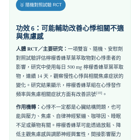
🥈 隨機對照試驗 RCT
功效 6：可能輔助改善心悸相關不適
與焦慮感
人體 RCT／主要研究：
一項雙盲、隨機、安慰劑
對照試驗評估檸檬香蜂草葉萃取物對心悸患者的
影響，研究中使用每日 500 mg 檸檬香蜂草葉萃取
物，連續 14 天，觀察慢性心悸與相關焦慮症狀的
變化。研究結果顯示，檸檬香蜂草組在心悸發作
[10]
頻率與焦慮相關症狀方面有改善訊號
。
作用機轉：
心悸不一定都是心臟結構問題，也可
能與壓力、焦慮、自律神經緊繃、咖啡因、睡眠
不足或藥物有關。檸檬香蜂草可能透過放鬆、降
低主觀焦慮感與調節神經興奮性，間接影響壓力