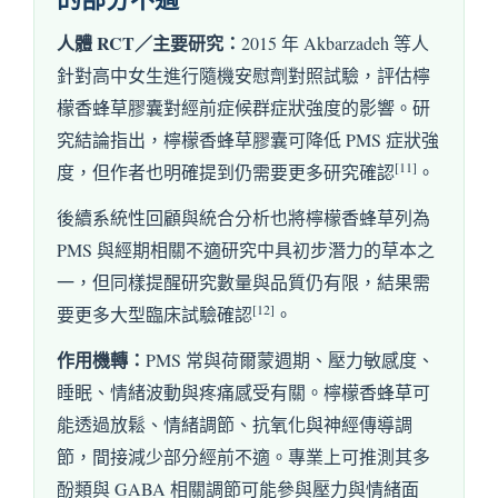
人體 RCT／主要研究：
2015 年 Akbarzadeh 等人
針對高中女生進行隨機安慰劑對照試驗，評估檸
檬香蜂草膠囊對經前症候群症狀強度的影響。研
究結論指出，檸檬香蜂草膠囊可降低 PMS 症狀強
[11]
度，但作者也明確提到仍需要更多研究確認
。
後續系統性回顧與統合分析也將檸檬香蜂草列為
PMS 與經期相關不適研究中具初步潛力的草本之
一，但同樣提醒研究數量與品質仍有限，結果需
[12]
要更多大型臨床試驗確認
。
作用機轉：
PMS 常與荷爾蒙週期、壓力敏感度、
睡眠、情緒波動與疼痛感受有關。檸檬香蜂草可
能透過放鬆、情緒調節、抗氧化與神經傳導調
節，間接減少部分經前不適。專業上可推測其多
酚類與 GABA 相關調節可能參與壓力與情緒面