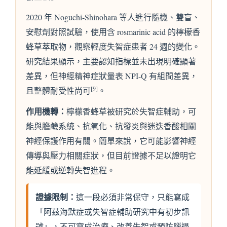
2020 年 Noguchi-Shinohara 等人進行隨機、雙盲、
安慰劑對照試驗，使用含 rosmarinic acid 的檸檬香
蜂草萃取物，觀察輕度失智症患者 24 週的變化。
研究結果顯示，主要認知指標並未出現明確顯著
差異，但神經精神症狀量表 NPI-Q 有組間差異，
[9]
且整體耐受性尚可
。
作用機轉：
檸檬香蜂草被研究於失智症輔助，可
能與膽鹼系統、抗氧化、抗發炎與迷迭香酸相關
神經保護作用有關。簡單來說，它可能影響神經
傳導與壓力相關症狀，但目前證據不足以證明它
能延緩或逆轉失智進程。
證據限制：
這一段必須非常保守，只能寫成
「阿茲海默症或失智症輔助研究中有初步訊
號」，不可寫成治療、改善失智或預防腦退