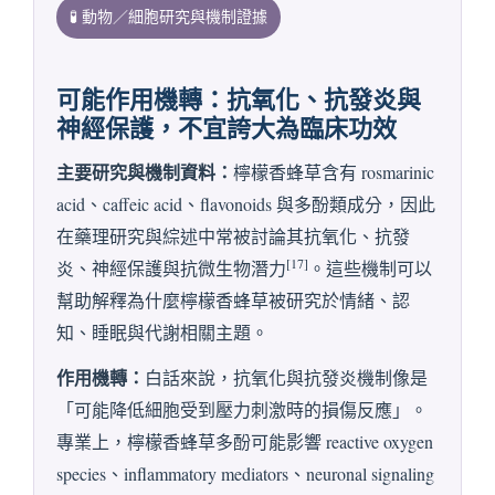
🧪 動物／細胞研究與機制證據
可能作用機轉：抗氧化、抗發炎與
神經保護，不宜誇大為臨床功效
主要研究與機制資料：
檸檬香蜂草含有 rosmarinic
acid、caffeic acid、flavonoids 與多酚類成分，因此
在藥理研究與綜述中常被討論其抗氧化、抗發
[17]
炎、神經保護與抗微生物潛力
。這些機制可以
幫助解釋為什麼檸檬香蜂草被研究於情緒、認
知、睡眠與代謝相關主題。
作用機轉：
白話來說，抗氧化與抗發炎機制像是
「可能降低細胞受到壓力刺激時的損傷反應」。
專業上，檸檬香蜂草多酚可能影響 reactive oxygen
species、inflammatory mediators、neuronal signaling