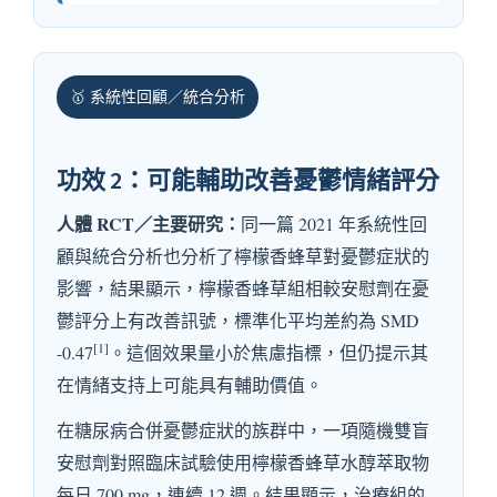
🥇 系統性回顧／統合分析
功效 2：可能輔助改善憂鬱情緒評分
人體 RCT／主要研究：
同一篇 2021 年系統性回
顧與統合分析也分析了檸檬香蜂草對憂鬱症狀的
影響，結果顯示，檸檬香蜂草組相較安慰劑在憂
鬱評分上有改善訊號，標準化平均差約為 SMD
[1]
-0.47
。這個效果量小於焦慮指標，但仍提示其
在情緒支持上可能具有輔助價值。
在糖尿病合併憂鬱症狀的族群中，一項隨機雙盲
安慰劑對照臨床試驗使用檸檬香蜂草水醇萃取物
每日 700 mg，連續 12 週。結果顯示，治療組的