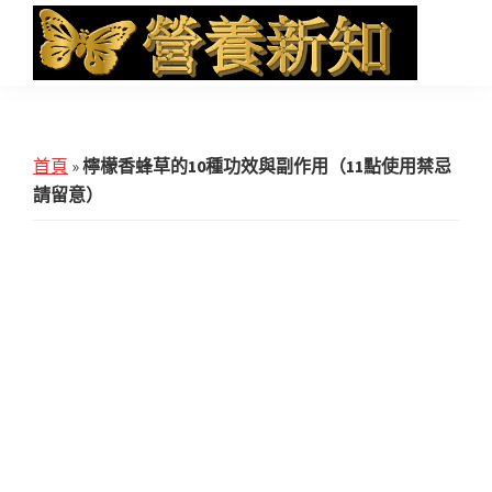
Skip
Skip
Skip
to
to
to
main
primary
footer
營
Health
養
content
sidebar
News
新
知
and
首頁
»
檸檬香蜂草的10種功效與副作用（11點使用禁忌
iHerb
請留意）
Shopping