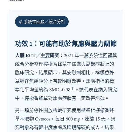
🥇 系統性回顧／統合分析
功效 1：可能有助於焦慮與壓力調節
人體 RCT／主要研究：
2021 年一篇系統性回顧與
統合分析整理檸檬香蜂草在焦慮與憂鬱症狀上的
臨床研究，結果顯示，與安慰劑相比，檸檬香蜂
草組在焦慮評分上有較明顯改善，焦慮指標的標
[1]
準化平均差約為 SMD -0.98
。這代表在納入研究
中，檸檬香蜂草對焦慮症狀有一定改善訊號。
另一項前導性開放標籤研究使用標準化檸檬香蜂
草萃取物 Cyracos，每日 600 mg，連續 15 天，研
究對象為有輕中度焦慮與睡眠障礙的成人。結果