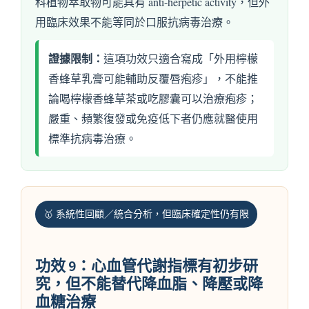
科植物萃取物可能具有 anti-herpetic activity，但外
用臨床效果不能等同於口服抗病毒治療。
證據限制：
這項功效只適合寫成「外用檸檬
香蜂草乳膏可能輔助反覆唇疱疹」，不能推
論喝檸檬香蜂草茶或吃膠囊可以治療疱疹；
嚴重、頻繁復發或免疫低下者仍應就醫使用
標準抗病毒治療。
🥇 系統性回顧／統合分析，但臨床確定性仍有限
功效 9：心血管代謝指標有初步研
究，但不能替代降血脂、降壓或降
血糖治療