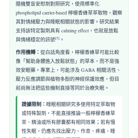
隨機雙盲安慰劑對照研究，使用標準化
phospholipid carrier-based 檸檬香蜂草萃取物，觀察
其對情緒壓力與睡眠相關狀態的影響。研究結果
支持該特定製劑具有 calming effect，也就是放鬆
[5]
與情緒穩定的訊號
。
作用機轉：
從白話角度看，檸檬香蜂草可能比較
像「幫助身體進入放鬆狀態」的草本，而不是強
效安眠藥。專業上，可能涉及 GABA 相關活性、
壓力反應調節與植物多酚的神經保護效應，但目
前尚無法把這些機制直接等同於治療失眠。
證據限制：
睡眠相關研究多使用特定萃取物
或特殊製劑，不能直接推論一般檸檬香蜂草
茶、精油或所有膠囊都有相同效果；若有慢
性失眠，仍應先找出壓力、作息、疼痛、睡