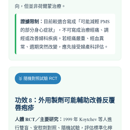
向，但並非荷爾蒙治療。
證據限制：
目前較適合寫成「可能減輕 PMS
的部分身心症狀」，不可寫成治療經痛、調
經或改善婦科疾病。若經痛嚴重、經血異
常、週期突然改變，應先接受婦產科評估。
🥈 隨機對照試驗 RCT
功效 8：外用製劑可能輔助改善反覆
唇疱疹
人體 RCT／主要研究：
1999 年 Koytchev 等人進
行雙盲、安慰劑對照、隨機試驗，評估標準化檸