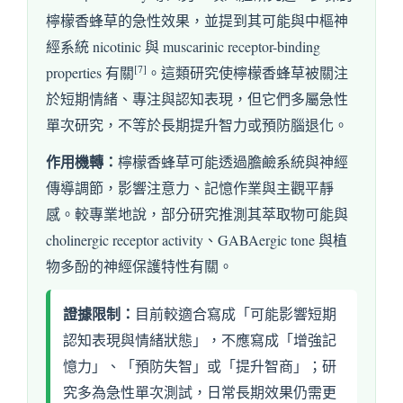
檸檬香蜂草的急性效果，並提到其可能與中樞神
經系統 nicotinic 與 muscarinic receptor-binding
[7]
properties 有關
。這類研究使檸檬香蜂草被關注
於短期情緒、專注與認知表現，但它們多屬急性
單次研究，不等於長期提升智力或預防腦退化。
作用機轉：
檸檬香蜂草可能透過膽鹼系統與神經
傳導調節，影響注意力、記憶作業與主觀平靜
感。較專業地說，部分研究推測其萃取物可能與
cholinergic receptor activity、GABAergic tone 與植
物多酚的神經保護特性有關。
證據限制：
目前較適合寫成「可能影響短期
認知表現與情緒狀態」，不應寫成「增強記
憶力」、「預防失智」或「提升智商」；研
究多為急性單次測試，日常長期效果仍需更