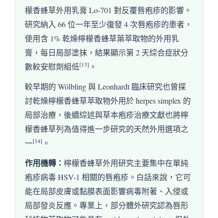
檬香蜂草外用乳膏 Lo-701 對反覆唇疱疹的影響。
研究納入 66 位一年至少復發 4 次唇疱疹的患者，
使用含 1% 乾燥檸檬香蜂草葉萃取物的外用乳
膏，每日局部塗抹，結果顯示第 2 天綜合症狀分
[13]
數較安慰劑組低
。
較早期的 Wölbling 與 Leonhardt 臨床研究也曾探
討乾燥檸檬香蜂草萃取物外用於 herpes simplex 的
局部治療，後續綜述與草本疱疹治療文獻也將檸
檬香蜂草列為值得進一步研究的天然外用選項之
[14]
一
。
作用機轉：
檸檬香蜂草外用研究主要集中在單純
疱疹病毒 HSV-1 相關的唇疱疹。白話來說，它可
能在局部皮膚或黏膜表面影響病毒附著、入侵或
局部發炎反應。專業上，部分體外研究認為唇形