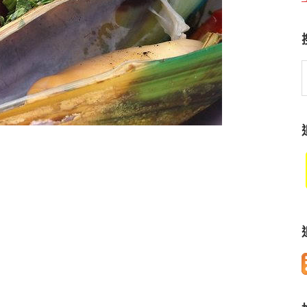
S
t
w