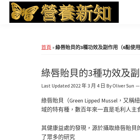
Skip
Skip
Skip
to
to
to
main
primary
footer
營
Health
養
content
sidebar
News
新
知
and
首頁
»
綠唇貽貝的3種功效及副作用（6點使
iHerb
Shopping
綠唇貽貝的3種功效及
Last Updated
2022 年 3 月 4 日
By
Oliver Sun
綠唇貽貝（Green Lipped Muss
域的特有種，數百年來一直是毛利人主
其健康益處的發現，源於攝取綠唇貽貝
了眾多的研究