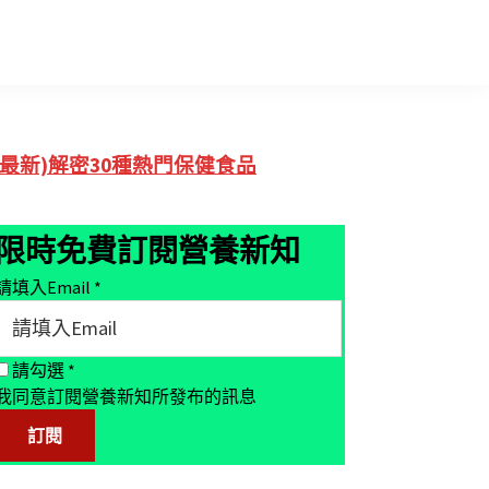
Primary
(最新)解密30種熱門保健食品
Sidebar
限時免費訂閱營養新知
請填入Email
*
請勾選
*
我同意訂閱營養新知所發布的訊息