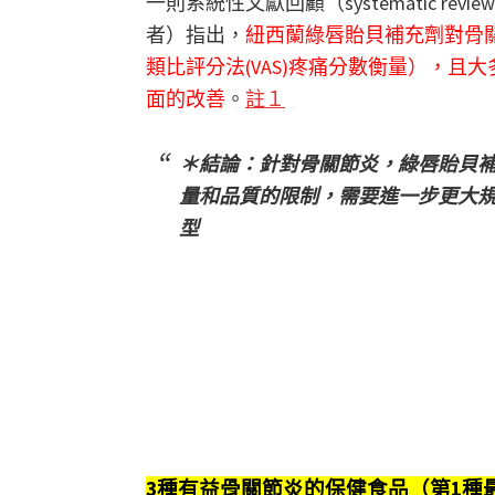
一則系統性文獻回顧（systematic r
者）指出，
紐西蘭綠唇貽貝補充劑對骨
類比評分法(VAS)疼痛分數衡量），
面的改善
。
註１
＊結論：針對骨關節炎，綠唇貽貝
量和品質的限制，需要進一步更大
型
3種有益骨關節炎的保健食品（第1種