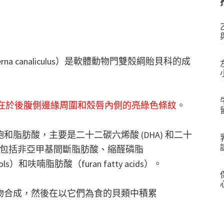
名Perna canaliculus）是軟體動物門雙殼綱貽貝科的成
物種的區別在於後腹側邊緣周圍和殼唇內側的亮綠色條紋
。
飽和脂肪酸，主要是二十二碳六烯酸 (DHA) 和二十
分，包括非亞甲基間斷脂肪酸、縮醛磷脂
ols）和呋喃脂肪酸（furan fatty acids）。
物合成，然後在以它們為食的貝類中積累