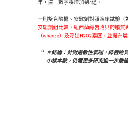
年，這一數字將增加到4億。
一則雙盲隨機、安慰劑對照臨床試驗（為
安慰劑組比較，紐西蘭綠唇貽貝的脂質專利提
（wheeze）及呼出H2O2濃度，並提升晨間呼氣
＊結論：針對過敏性氣喘，綠唇貽
小樣本數，仍需更多研究進一步驗