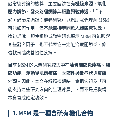
有機硫來源
氧化
最常被討論的機轉，主要圍繞在
、
[12]
壓力調節
發炎路徑調節
細胞訊號傳遞
、
與
。
不
過，必須先強調：機轉研究可以幫助我們理解 MSM
不能直接等同於人體臨床功效
可能如何作用，但
。
換句話說，即使細胞或動物研究顯示 MSM 可能影響
某些發炎因子，也不代表它一定能治療關節炎、修
復軟骨或改善慢性疾病。
膝骨關節炎疼痛
關
目前 MSM 的人體研究較集中在
、
節功能
運動後肌肉痠痛
季節性過敏症狀
皮膚
、
、
與
外觀
。因此，本文在解釋機轉時，會把它視為「可
能支持這些研究方向的生理背景」，而不是把機轉
本身寫成確定功效。
1. MSM 是一種含硫有機化合物