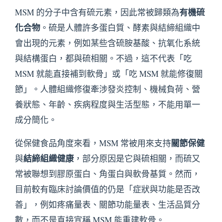
有機硫
MSM 的分子中含有硫元素，因此常被歸類為
化合物
。硫是人體許多蛋白質、酵素與結締組織中
會出現的元素，例如某些含硫胺基酸、抗氧化系統
與結構蛋白，都與硫相關。不過，這不代表「吃
MSM 就能直接補到軟骨」或「吃 MSM 就能修復關
節」。人體組織修復牽涉發炎控制、機械負荷、營
養狀態、年齡、疾病程度與生活型態，不能用單一
成分簡化。
關節保健
從保健食品角度來看，MSM 常被用來支持
結締組織健康
與
，部分原因是它與硫相關，而硫又
常被聯想到膠原蛋白、角蛋白與軟骨基質。然而，
目前較有臨床討論價值的仍是「症狀與功能是否改
善」，例如疼痛量表、關節功能量表、生活品質分
數，而不是直接宣稱 MSM 能重建軟骨。