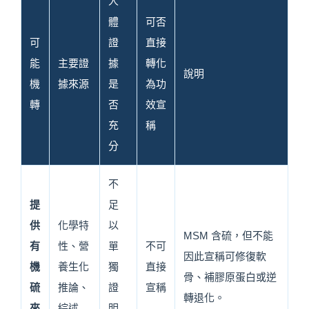
人
體
可否
可
證
直接
能
主要證
據
轉化
說明
機
據來源
是
為功
轉
否
效宣
充
稱
分
不
提
足
供
化學特
以
MSM 含硫，但不能
有
性、營
單
不可
因此宣稱可修復軟
機
養生化
獨
直接
骨、補膠原蛋白或逆
硫
推論、
證
宣稱
轉退化。
來
綜述
明