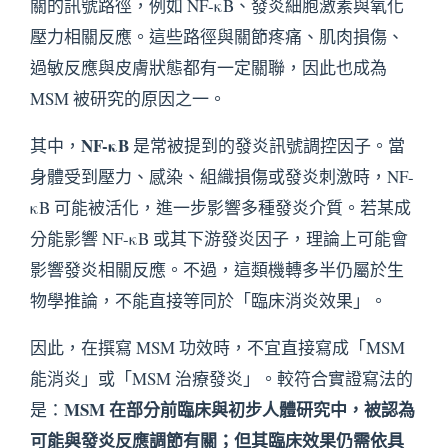
關的訊號路徑，例如 NF-κB、發炎細胞激素與氧化
壓力相關反應。這些路徑與關節疼痛、肌肉損傷、
過敏反應與皮膚狀態都有一定關聯，因此也成為
MSM 被研究的原因之一。
NF-κB
其中，
是常被提到的發炎訊號調控因子。當
身體受到壓力、感染、組織損傷或發炎刺激時，NF-
κB 可能被活化，進一步影響多種發炎介質。若某成
分能影響 NF-κB 或其下游發炎因子，理論上可能會
影響發炎相關反應。不過，這類機轉多半仍屬於生
物學推論，不能直接等同於「臨床消炎效果」。
因此，在撰寫 MSM 功效時，不宜直接寫成「MSM
能消炎」或「MSM 治療發炎」。較符合實證寫法的
MSM 在部分前臨床與初步人體研究中，被認為
是：
可能與發炎反應調節有關；但其臨床效果仍需依具