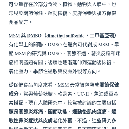
可少量存在於部分食物、植物、動物與人體中，也
常見於關節保健、運動恢復、皮膚保養與複方保健
食品配方。
DMSO（dimethyl sulfoxide，二甲基亞碸）
MSM 與
有化學上的關聯，DMSO 在體內可代謝成 MSM。早
期 MSM 的研究與 DMSO、關節不適、發炎反應和疼
痛相關議題有關；後續也逐漸延伸到運動後恢復、
氧化壓力、季節性過敏與皮膚外觀等方向。
關節保健
從保健食品角度來看，MSM 最常被包裝成
成分
，常與葡萄糖胺、軟骨素、UC-II、魚油或薑黃
素搭配。現有人體研究中，較常被討論的主題包括
膝骨關節炎疼痛
關節功能
運動後肌肉痠痛
過
、
、
、
敏性鼻炎症狀
皮膚老化外觀
與
。不過，這些研究多