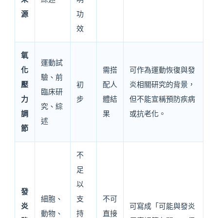
源
功
效
氧
運動試
化
需搭
可作為運動恢復與發
驗、前
壓
初
配人
炎相關研究的背景，
臨床研
力
步
體結
但不能宣稱預防疾病
究、綜
調
果
或抗老化。
述
節
不
足
以
發
細胞、
支
不可
炎
可寫成「可能與發炎
動物、
持
直接