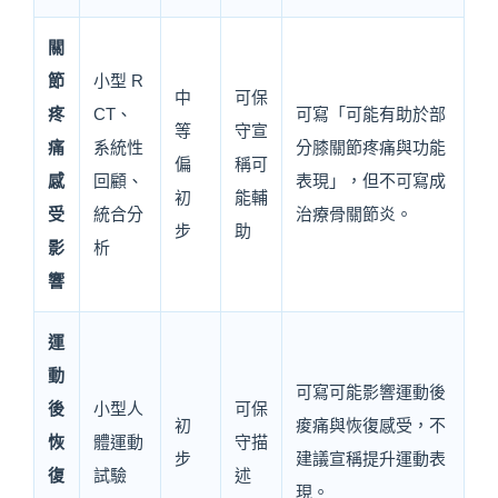
關
節
小型 R
中
可保
疼
CT、
可寫「可能有助於部
等
守宣
痛
系統性
分膝關節疼痛與功能
偏
稱可
感
回顧、
表現」，但不可寫成
初
能輔
受
統合分
治療骨關節炎。
步
助
影
析
響
運
動
可寫可能影響運動後
後
小型人
可保
初
痠痛與恢復感受，不
恢
體運動
守描
步
建議宣稱提升運動表
復
試驗
述
現。