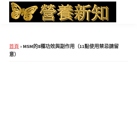
Skip
Skip
Skip
to
to
to
main
primary
footer
營
Health
養
content
sidebar
News
新
知
and
首頁
»
MSM的8種功效與副作用（11點使用禁忌請留
iHerb
意）
Shopping