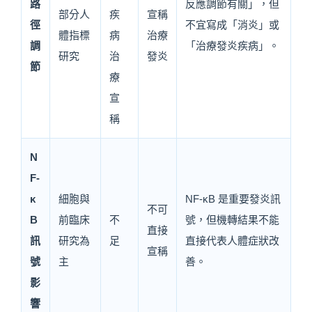
路
反應調節有關」，但
部分人
疾
宣稱
徑
不宜寫成「消炎」或
體指標
病
治療
調
「治療發炎疾病」。
研究
治
發炎
節
療
宣
稱
N
F-
κ
細胞與
NF-κB 是重要發炎訊
不可
B
前臨床
不
號，但機轉結果不能
直接
訊
研究為
足
直接代表人體症狀改
宣稱
號
主
善。
影
響