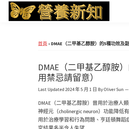
Skip
Skip
Skip
to
to
to
main
primary
footer
營
Health
養
content
sidebar
News
新
知
and
首頁
»
DMAE（二甲基乙醇胺）的5種功效及
iHerb
Shopping
DMAE（二甲基乙醇胺）
用禁忌請留意）
Last Updated
2024 年 5 月 1 日
By
Oliver Sun
DMAE（二甲基乙醇胺）曾用於治療人
神經元（cholinergic neuron
用於治療學習和行為問題、亨廷頓舞蹈
究結果多半令人失望