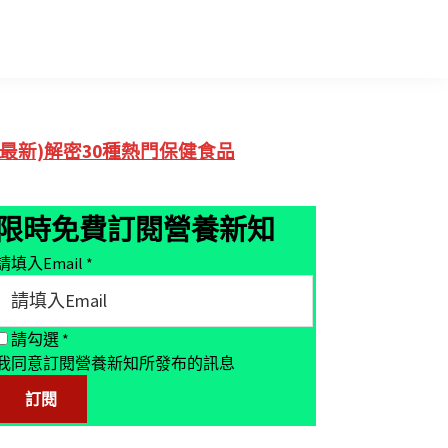
Primary
(最新)解密30種熱門保健食品
Sidebar
限時免費訂閱營養新知
請填入Email
*
請勾選
*
我同意訂閱營養新知所發布的訊息