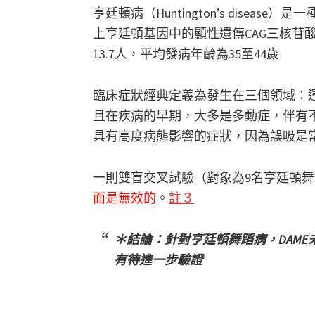
亨廷頓病（Huntington’s dise
上亨廷頓基因中的顯性遺傳CAG三核苷酸重
13.7人，平均發病年齡為35至44歲
臨床症狀經典定義為發生在三個領域：
且在疾病的早期，大多是多動症，伴有
具有高度病態影響的症狀，因為誤吸是
一則雙盲交叉試驗（對象為9名亨廷頓
面是無效的
。
註３
＊結論：針對亨廷頓舞蹈病，DAM
有待進一步驗證