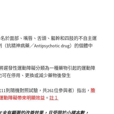
esia）得名於面部、嘴唇、舌頭、軀幹和四肢的不自主運
病藥／Antipsychotic drug）的個體中
V)將遲發性運動障礙分類為一種藥物引起的運動障
也可在停用、更換或減少藥物後發生
，包含11則隨機對照試驗，共261位參與者）指出，
膽
發性運動障礙帶來明顯效益
。
註１
AE未有顯著的改善效果，且受限於小樣本數，