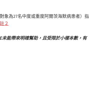
對象為27名中度或重度阿爾茨海默病患者）指
註２
ME未能帶來明確幫助，且受限於小樣本數，有