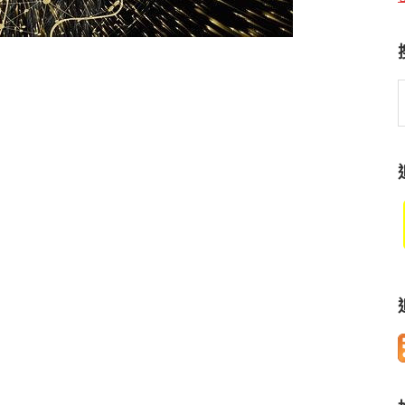
S
t
w