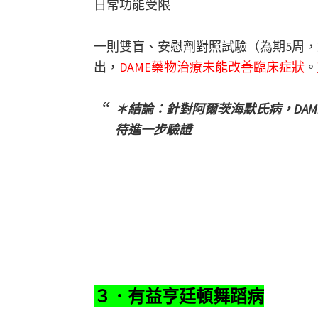
日常功能受限
一則雙盲、安慰劑對照試驗（為期5周，
出，
DAME藥物治療未能改善臨床症狀
。
＊結論：針對阿爾茨海默氏病，DA
待進一步驗證
３．有益亨廷頓舞蹈病