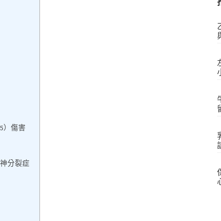
5）傷害
精神分裂症