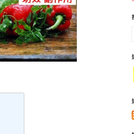
S
t
w
？