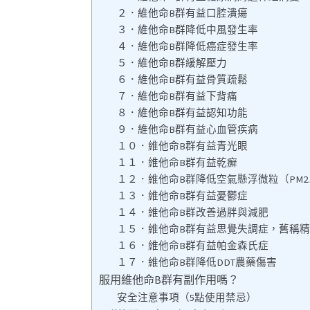
２．維他命B群有益口腔潰瘍
３．維他命B群降低中風發生率
４．維他命B群降低癌症發生率
５．維他命B群緩解壓力
６．維他命B群有益骨質疏鬆
７．維他命B群有益下背痛
８．維他命B群有益認知功能
９．維他命B群有益心血管疾病
１０．維他命B群有益青光眼
１１．維他命B群有益乾癬
１２．維他命B群降低空氣懸浮微粒（PM2.
１３．維他命B群有益憂鬱症
１４．維他命B群改善過胖與減肥
１５．維他命B群有益思覺失調症，舊稱
１６．維他命B群有益帕金森氏症
１７．維他命B群降低DDT農藥傷害
服用維他命B群有副作用嗎？
安全注意事項（5點使用禁忌）