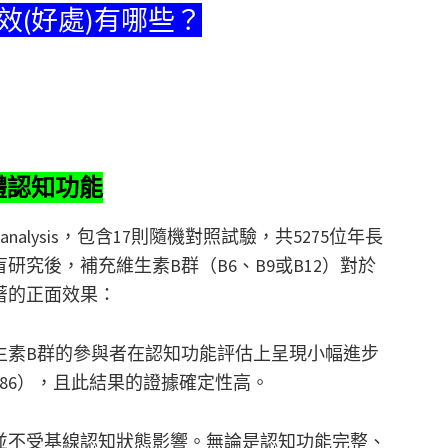
效(好處)有哪些？
體認知功能
alysis，包含17則隨機對照試驗，共5275位年長
究後，補充維生素B群（B6、B9或B12）對於
著的正面效果：
生素B群的參與者在認知功能評估上呈現小幅進步
34 to 0.186），且此結果的證據確定性高。
並不受基線認知狀態影響。無論是認知功能完整、