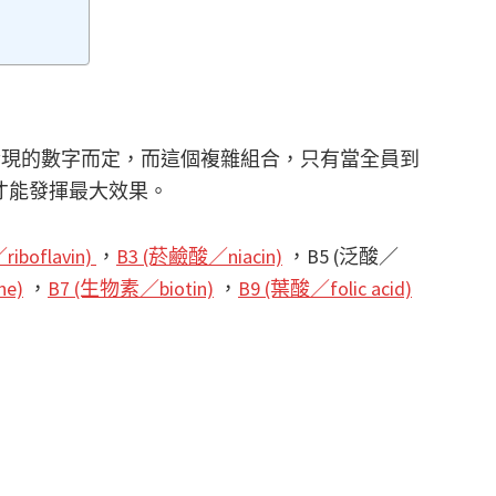
發現的數字而定，而這個複雜組合，只有當全員到
才能發揮最大效果。
iboflavin)
，
B3 (菸鹼酸／niacin)
，B5 (泛酸／
ne)
，
B7 (生物素／biotin)
，
B9 (葉酸／folic acid)