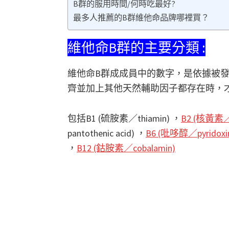
B群的服用時間/何時吃最好?
最多人推薦的B群維他命品牌哪裡買？
維他命B群的主要分類 :
維他命B群成成員中的數字，是依據被
齊並加上其他天然輔助因子都存在時，
包括B1 (硫胺素／thiamin) ，
B2 (核黃素／r
pantothenic acid) ，
B6 (吡哆醇／pyridoxi
，
B12 (鈷胺素／cobalamin)