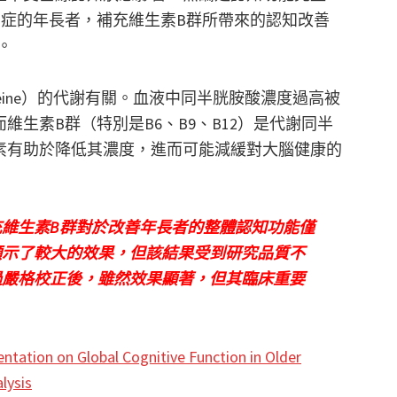
智症的年長者，補充維生素B群所帶來的認知改善
。
teine）的代謝有關。血液中同半胱胺酸濃度過高被
生素B群（特別是B6、B9、B12）是代謝同半
素有助於降低其濃度，進而可能減緩對大腦健康的
維生素B群對於改善年長者的整體認知功能僅
顯示了較大的效果，但該結果受到研究品質不
過嚴格校正後，雖然效果顯著，但其臨床重要
entation on Global Cognitive Function in Older
lysis