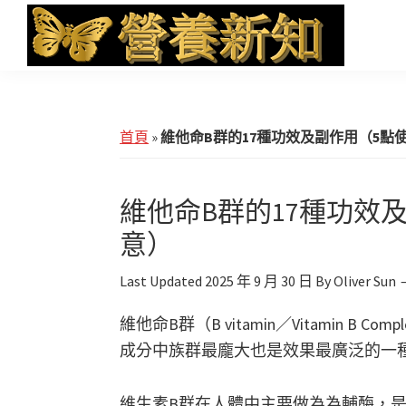
Skip
Skip
Skip
to
to
to
main
primary
footer
營
Health
養
content
sidebar
News
新
知
and
首頁
»
維他命B群的17種功效及副作用（5點
iHerb
Shopping
維他命B群的17種功效
意）
Last Updated
2025 年 9 月 30 日
By
Oliver Sun
維他命B群（B vitamin／Vitamin 
成分中族群最龐大也是效果最廣泛的一
維生素B群在人體中主要做為為輔酶，是