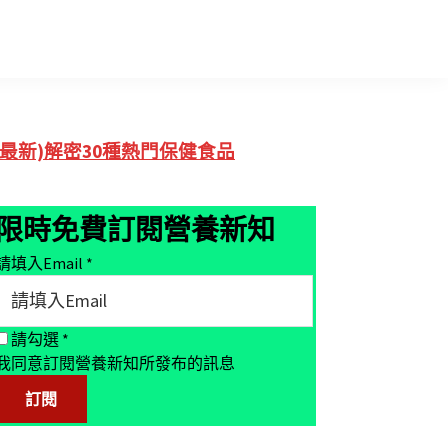
Primary
(最新)解密30種熱門保健食品
Sidebar
限時免費訂閱營養新知
請填入Email
*
請勾選
*
我同意訂閱營養新知所發布的訊息