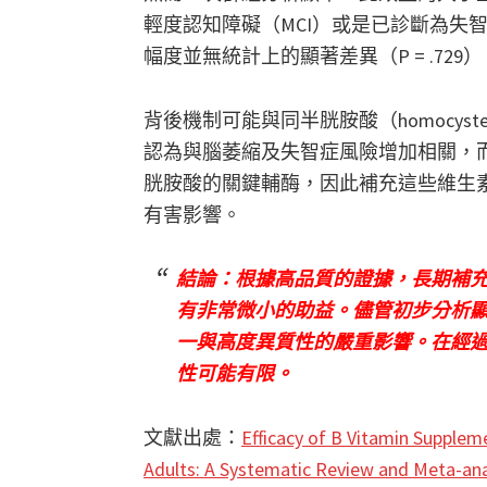
輕度認知障礙（MCI）或是已診斷為失
幅度並無統計上的顯著差異（P = .729）
背後機制可能與同半胱胺酸（homocys
認為與腦萎縮及失智症風險增加相關，而維
胱胺酸的關鍵輔酶，因此補充這些維生
有害影響。
結論：根據高品質的證據，長期補充
有非常微小的助益。儘管初步分析
一與高度異質性的嚴重影響。在經
性可能有限。
文獻出處：
Efficacy of B Vitamin Supplem
Adults: A Systematic Review and Meta-ana