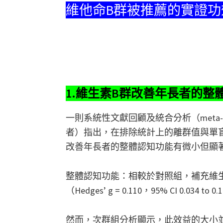
維他命B群被推薦的實證功
1.維生素B群改善年長者的整
一則系統性文獻回顧及統合分析（meta-an
者）指出，在排除統計上的離群值與單盲研
改善年長者的整體認知功能有微小但顯
整體認知功能：相較於對照組，補充維
（Hedges’ g = 0.110，95% CI 0.0
然而，次群組分析顯示，此效益的大小