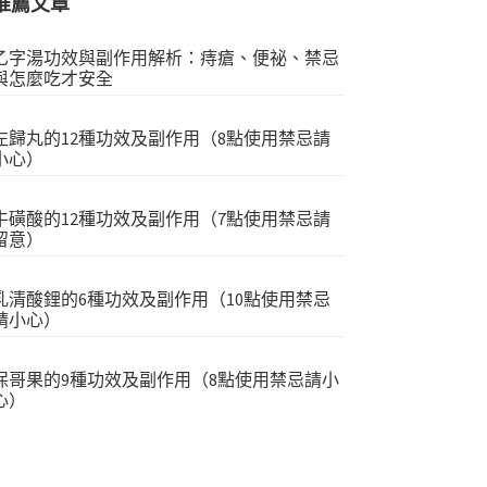
推薦文章
乙字湯功效與副作用解析：痔瘡、便祕、禁忌
與怎麼吃才安全
左歸丸的12種功效及副作用（8點使用禁忌請
小心）
牛磺酸的12種功效及副作用（7點使用禁忌請
留意）
乳清酸鋰的6種功效及副作用（10點使用禁忌
請小心）
保哥果的9種功效及副作用（8點使用禁忌請小
心）