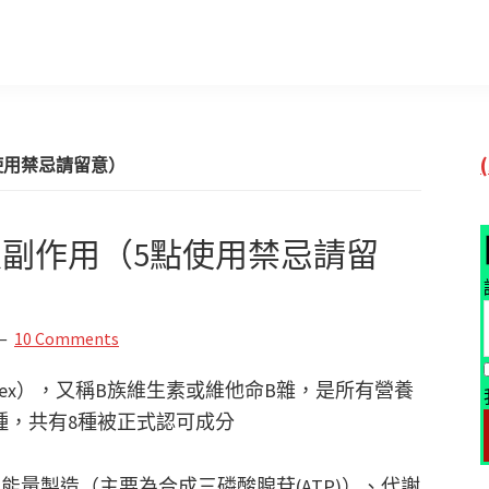
使用禁忌請留意）
及副作用（5點使用禁忌請留
10 Comments
B Complex），又稱B族維生素或維他命B雜，是所有營養
種，共有8種被正式認可成分
能量製造（主要為合成三磷酸腺苷(ATP)）、代謝