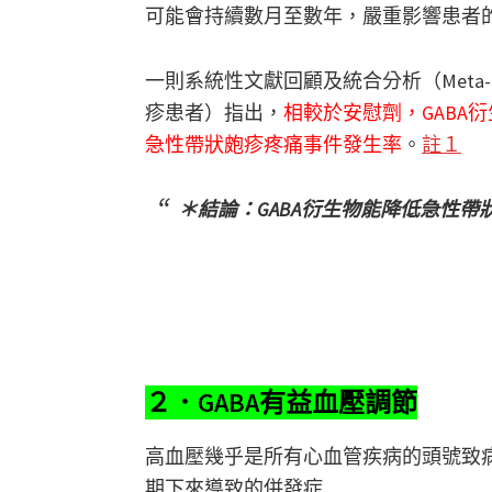
可能會持續數月至數年，嚴重影響患者
一則系統性文獻回顧及統合分析（Meta-a
疹患者）指出，
相較於安慰劑，GABA衍生物
急性帶狀皰疹疼痛事件發生率
。
註１
＊結論：GABA衍生物能降低急性
２．GABA有益血壓調節
高血壓幾乎是所有心血管疾病的頭號致
期下來導致的併發症