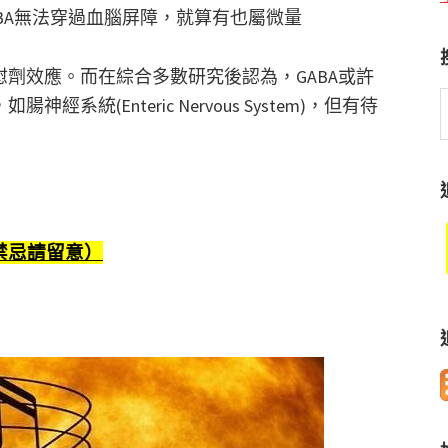
BA無法穿過血腦屏障，就算有也屬微量
劑效應。而在綜合多數研究後認為，GABA或許
S
統(Enteric Nervous System)，但有待
t
w
禁忌請留意）