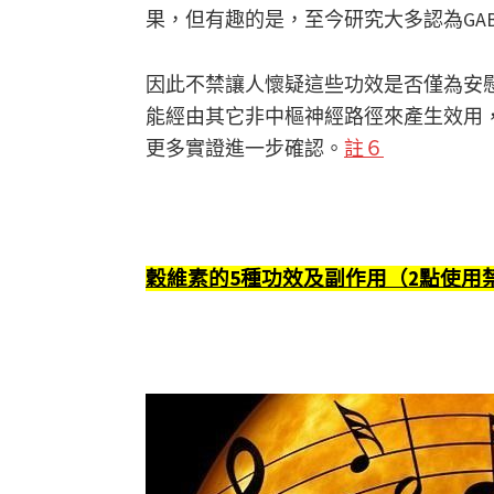
果，但有趣的是，至今研究大多認為GA
因此不禁讓人懷疑這些功效是否僅為安慰
能經由其它非中樞神經路徑來產生效用，如腸神經系
更多實證進一步確認。
註６
穀維素的5種功效及副作用（2點使用