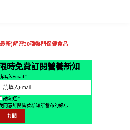
Primary
(最新)解密30種熱門保健食品
Sidebar
限時免費訂閱營養新知
請填入Email
*
請勾選
*
我同意訂閱營養新知所發布的訊息