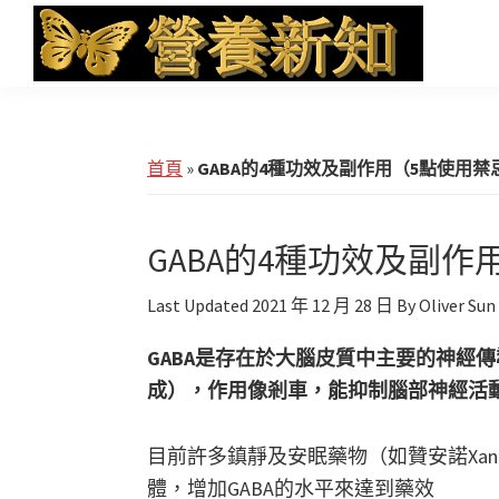
Skip
Skip
Skip
to
to
to
main
primary
footer
營
Health
養
content
sidebar
News
新
知
and
首頁
»
GABA的4種功效及副作用（5點使用
iHerb
Shopping
GABA的4種功效及副
Last Updated
2021 年 12 月 28 日
By
Oliver Sun
GABA是存在於大腦皮質中主要的神經
成），作用像剎車，能抑制腦部神經活
目前許多鎮靜及安眠藥物（如贊安諾Xana
體，增加GABA的水平來達到藥效