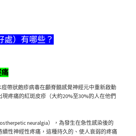
（好處）有哪些？
經痛
由潛伏的水痘帶狀皰疹病毒在顱脊髓感覺神經元中重新啟動
現疼痛的紅斑皮疹（大約20%至30%的人在他們
rpetic neuralgia），為發生在急性感染後的
持續性神經性疼痛，這種持久的、使人衰弱的疼痛