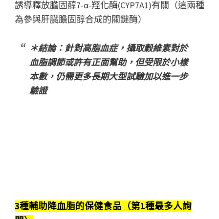
誘導釋放膽固醇7-α-羥化酶(CYP7A1)有關（這兩種
為參與肝臟膽固醇合成的關鍵酶）
＊結論：針對高脂血症，攝取穀維素對於
血脂調節或許有正面幫助，但受限於小樣
本數，仍需更多長期大型試驗加以進一步
驗證
3種輔助降血脂的保健食品（第1種最多人詢