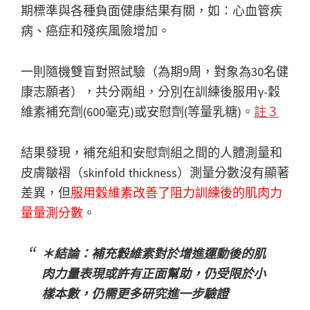
期標準與各種負面健康結果有關，如：心血管疾
病、癌症和殘疾風險增加。
一則隨機雙盲對照試驗（為期9周，對象為30名健
康志願者），共分兩組，分別在訓練後服用γ-穀
維素補充劑(600毫克)或安慰劑(等量乳糖)。
註３
結果發現，補充組和安慰劑組之間的人體測量和
皮膚皺褶（skinfold thickness）測量分數沒有顯著
差異，但
服用穀維素改善了阻力訓練後的肌肉力
量量測分數
。
＊結論：補充穀維素對於增進運動後的肌
肉力量表現或許有正面幫助，仍受限於小
樣本數，仍需更多研究進一步驗證