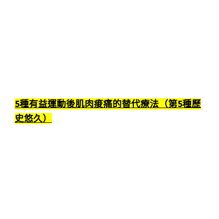
5種有益運動後肌肉痠痛的替代療法（第5種歷
史悠久）