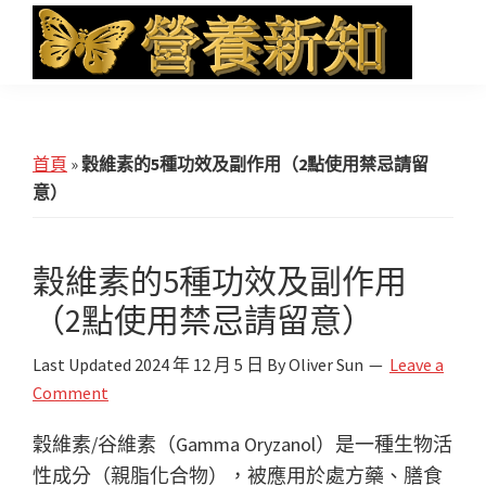
Skip
Skip
Skip
to
to
to
main
primary
footer
營
Health
養
content
sidebar
News
新
知
and
首頁
»
穀維素的5種功效及副作用（2點使用禁忌請留
iHerb
意）
Shopping
穀維素的5種功效及副作用
（2點使用禁忌請留意）
Last Updated
2024 年 12 月 5 日
By
Oliver Sun
Leave a
Comment
穀維素/谷維素（Gamma Oryzanol）是一種生物活
性成分（親脂化合物），被應用於處方藥、膳食