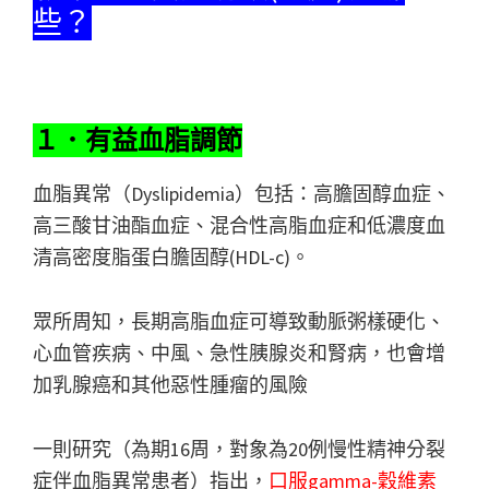
些？
１．有益血脂調節
血脂異常（Dyslipidemia）包括：高膽固醇血症、
高三酸甘油酯血症、混合性高脂血症和低濃度血
清高密度脂蛋白膽固醇(HDL-c)。
眾所周知，長期高脂血症可導致動脈粥樣硬化、
心血管疾病、中風、急性胰腺炎和腎病，也會增
加乳腺癌和其他惡性腫瘤的風險
一則研究（為期16周，對象為20例慢性精神分裂
症伴血脂異常患者）指出，
口服gamma-穀維素