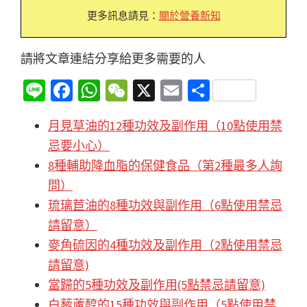
更多訊息請見：
關於營養新知
請將文章連結分享給更多需要的人
Li
Fa
W
W
X
E
分
n
ce
h
e
m
享
月見草油的12種功效及副作用（10點使用禁
e
b
at
C
ai
忌要小心）
o
sA
h
l
8種輔助降血脂的保健食品（第2種最多人詢
o
p
at
問）
k
p
琉璃苣油的8種功效與副作用（6點使用禁忌
請留意）
麥角硫因的4種功效及副作用（2點使用禁忌
請留意)
當歸的5種功效及副作用(5點禁忌請留意)
白藜蘆醇的15種功效與副作用（5點使用禁