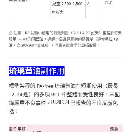
0][11]
兒童：500–1,500
A
mg/天
⚠ 注意：RA 試驗中使用的有效劑量（GLA 1.4–2.8 g/天）相當於每天
服用 5–14 g 琉璃苣油，遠超市售常見膠囊的建議量（通常每粒 1 g
油，含 200–260 mg GLA），消費者應實際計算攝取量。
琉璃苣油
副作用
標準製程的 PA-free 琉璃苣油在短期使用（最長
12–24 週）的多項 RCT 中整體耐受性良好，未記
[1][2][4][5]
錄嚴重不良事件。
已報告的不良反應包
括：
副作用類
嚴重