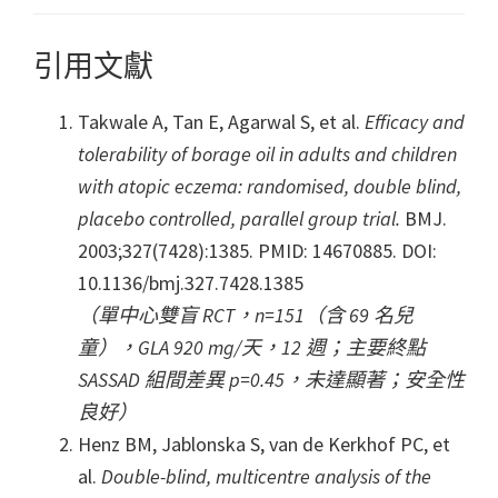
引用文獻
Takwale A, Tan E, Agarwal S, et al.
Efficacy and
tolerability of borage oil in adults and children
with atopic eczema: randomised, double blind,
placebo controlled, parallel group trial.
BMJ.
2003;327(7428):1385. PMID: 14670885. DOI:
10.1136/bmj.327.7428.1385
（單中心雙盲 RCT，n=151（含 69 名兒
童），GLA 920 mg/天，12 週；主要終點
SASSAD 組間差異 p=0.45，未達顯著；安全性
良好）
Henz BM, Jablonska S, van de Kerkhof PC, et
al.
Double-blind, multicentre analysis of the