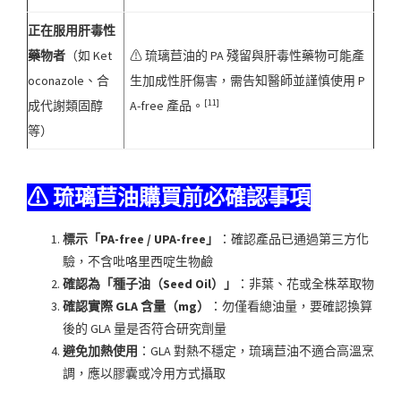
正在服用肝毒性
藥物者
（如 Ket
⚠ 琉璃苣油的 PA 殘留與肝毒性藥物可能產
oconazole、合
生加成性肝傷害，需告知醫師並謹慎使用 P
[11]
成代謝類固醇
A-free 產品。
等）
⚠
琉璃苣油
購買前必確認事項
標示「PA-free / UPA-free」
：確認產品已通過第三方化
驗，不含吡咯里西啶生物鹼
確認為「種子油（Seed Oil）」
：非葉、花或全株萃取物
確認實際 GLA 含量（mg）
：勿僅看總油量，要確認換算
後的 GLA 量是否符合研究劑量
避免加熱使用
：GLA 對熱不穩定，琉璃苣油不適合高溫烹
調，應以膠囊或冷用方式攝取