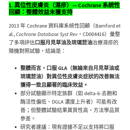
1. 異位性皮膚炎（濕疹）— Cochrane 系統性
回顧：整體效益未獲支持
2013 年 Cochrane 資料庫系統性回顧（Bamford et
al.,
Cochrane Database Syst Rev
，CD004416）彙整
了多項評估
口服月見草油及琉璃苣油
治療濕疹的
隨機對照試驗，結論是：
整體而言，口服 GLA（無論來自月見草油或
琉璃苣油）對異位性皮膚炎症狀的改善無法
獲得一致且顯著的臨床效益。
部分試驗顯示特定族群（如 delta-6-去飽和
酶活性偏低、DGLA 濃度上升者）可能有改
善；但整體試驗結果異質性高，方法學品質
參差。
研究者建議：現有證據不足以支持將口服