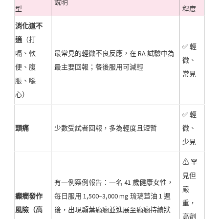
說明
型
程度
消化道不
適
（打
✅ 輕
嗝、軟
最常見的輕微不良反應，在 RA 試驗中為
微、
便、腹
最主要回報；餐後服用可減輕
常見
脹、噁
心）
✅ 輕
頭痛
少數受試者回報，多為輕度且短暫
微、
少見
⚠ 罕
見但
有一例案例報告：一名 41 歲健康女性，
嚴
癲癇發作
每日服用 1,500–3,000 mg 琉璃苣油 1 週
重，
風險（高
後，出現顳葉癲癇並進展至癲癇持續狀
高劑