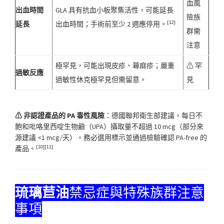
血風
出血時間
GLA 具有抗血小板聚集活性，可能延長
險族
[12]
延長
出血時間；手術前至少 2 週應停用。
群需
注意
極罕見，可能出現皮疹、蕁麻疹；嚴重
⚠ 罕
過敏反應
過敏性休克極罕見但需留意。
見
⚠ 非認證產品的 PA 毒性風險
：德國聯邦衛生部建議，每日不
飽和吡咯里西啶生物鹼（UPA）攝取量不超過 10 mcg（部分來
源建議 <1 mcg/天）。務必選用標示並通過檢驗確認 PA-free 的
[10][11]
產品。
琉璃苣油
禁忌症與特殊族群注意
事項