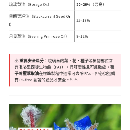
琉璃苣油（Borage Oil）
20–26%
（最高）
黑醋栗籽油（Blackcurrant Seed Oi
15–18%
l）
月見草油（Evening Primrose Oil）
8–12%
⚠
重要安全區分
：琉璃苣的
葉、花、種子
等植物部位含
有吡咯里西啶生物鹼（PAs），具肝毒性且可能致癌。
種
子冷壓萃取油
在標準製程中通常可去除 PAs，但必須選購
[9][10]
有 PA-free 認證的產品才安全。