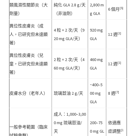
類風濕性關節炎（大
純化 GLA 2.8 g/天
2,800 m
[5]
6 個月
劑量）
（非油劑）
g GLA
異位性皮膚炎（成
4 粒 × 2 次/天（9
920 mg
[1]
人，已研究但未達顯
12 週
20 mg GLA/天）
GLA
著）
異位性皮膚炎（兒
2 粒 × 2 次/天（4
460 mg
[1]
童，已研究但未達顯
12 週
60 mg GLA/天）
GLA
著）
~400–5
[7]
皮膚水分（老年人）
琉璃苣油 2 g/天
00 mg
8 週
GLA
成人：1,000–3,00
0 mg 琉璃苣油/
200–75
依適應
一般參考範圍（臨床
[1
天
0 mg GL
症調整
試驗彙整）