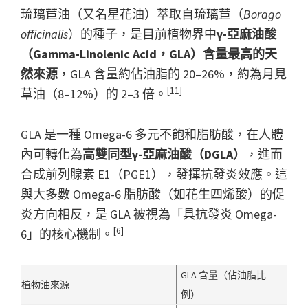
琉璃苣油（又名星花油）萃取自琉璃苣（
Borago
officinalis
）的種子，是目前植物界中
γ-亞麻油酸
（Gamma-Linolenic Acid，GLA）含量最高的天
然來源
，GLA 含量約佔油脂的 20–26%，約為月見
[11]
草油（8–12%）的 2–3 倍。
GLA 是一種 Omega-6 多元不飽和脂肪酸，在人體
內可轉化為
高雙同型γ-亞麻油酸（DGLA）
，進而
合成前列腺素 E1（PGE1），發揮抗發炎效應。這
與大多數 Omega-6 脂肪酸（如花生四烯酸）的促
炎方向相反，是 GLA 被視為「具抗發炎 Omega-
[6]
6」的核心機制。
GLA 含量（佔油脂比
植物油來源
例）