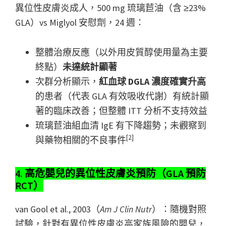
異位性皮膚炎成人，500 mg 琉璃苣油（含 ≥23%
GLA）vs Miglyol 安慰劑，24 週：
整體治療反應（以外用皮質醇使用量為主要
終點）
未達統計顯著
次群分析顯示，
紅血球 DGLA 濃度確實升高
的患者（代表 GLA 有效吸收代謝）有統計顯
著的臨床改善；但整體 ITT 分析不支持效益
琉璃苣油組血清 IgE 有下降趨勢；未觀察到
[2]
與藥物相關的不良事件
4. 高危嬰兒的異位性皮膚炎預防（GLA 預防
RCT）
van Gool et al., 2003（
Am J Clin Nutr
）：隨機對照
試驗，針對有異位性皮膚炎高家族風險的嬰兒，