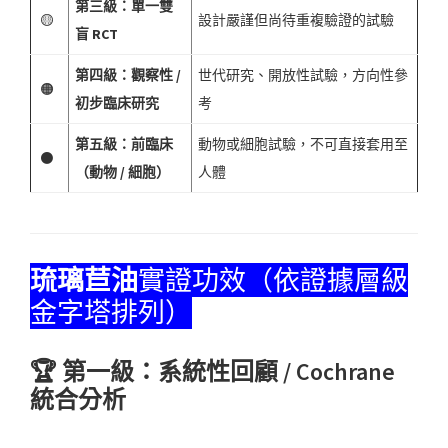
第三級：單一雙
🟡
設計嚴謹但尚待重複驗證的試驗
盲 RCT
第四級：觀察性 /
世代研究、開放性試驗，方向性參
🟠
初步臨床研究
考
第五級：前臨床
動物或細胞試驗，不可直接套用至
⚫
（動物 / 細胞）
人體
琉璃苣油
實證功效（依證據層級
金字塔排列）
🏆 第一級：系統性回顧 / Cochrane
統合分析