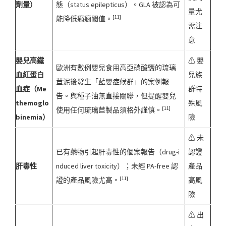
劑量）
態（status epilepticus）。GLA 被認為可
量尤
[11]
能降低癲癇閾值。
需注
意
嬰兒高鐵
⚠ 嬰
歐洲有數例嬰兒食用高亞硝酸鹽的琉璃
血紅蛋白
兒族
苣泥後發生「藍嬰症候群」的案例報
血症（Me
群特
告。與種子油無直接關聯，但提醒嬰兒
themoglo
殊風
[11]
使用任何琉璃苣製品須格外謹慎。
binemia）
險
⚠ 未
已有藥物引起肝毒性的個案報告（drug-i
認證
肝毒性
nduced liver toxicity）；未經 PA-free 認
產品
[11]
證的產品風險尤高。
高風
險
⚠ 出