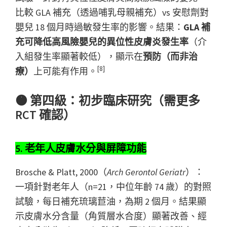
比較 GLA 補充（透過哺乳母親補充）vs 安慰劑對
嬰兒 18 個月時過敏發生率的影響。結果：
GLA 補
充可降低高風險嬰兒的異位性皮膚炎發生率
（介
入組發生率顯著較低），顯示在
預防（而非治
[8]
療）
上可能有作用。
🟠 第四級：初步臨床研究（需更多
RCT 確認）
5. 老年人皮膚水分與屏障功能
Brosche & Platt, 2000（
Arch Gerontol Geriatr
）：
一項針對老年人（n=21，中位年齡 74 歲）的對照
試驗，每日補充琉璃苣油，為期 2 個月。結果顯
示皮膚水分含量（角質層水合度）顯著改善、經