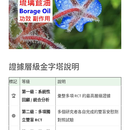
證據層級金字塔說明
標記
等級
說明
第一級：系統性
🏆
彙整多項 RCT 的最高層級證據
回顧 / 統合分析
第二級：多項獨
多個研究者各自完成的雙盲安慰劑
🟢
立雙盲 RCT
對照試驗