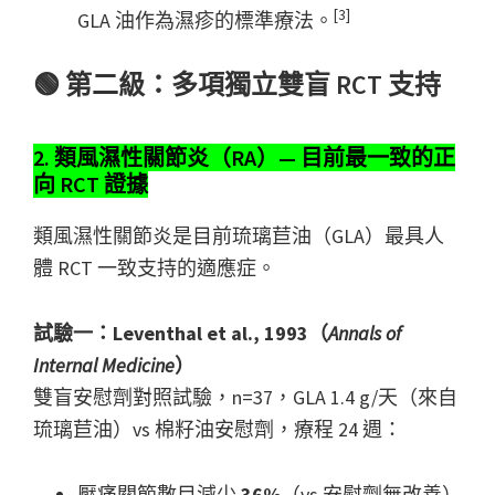
[3]
GLA 油作為濕疹的標準療法。
🟢 第二級：多項獨立雙盲 RCT 支持
2. 類風濕性關節炎（RA）— 目前最一致的正
向 RCT 證據
類風濕性關節炎是目前琉璃苣油（GLA）最具人
體 RCT 一致支持的適應症。
試驗一：Leventhal et al., 1993（
Annals of
Internal Medicine
）
雙盲安慰劑對照試驗，n=37，GLA 1.4 g/天（來自
琉璃苣油）vs 棉籽油安慰劑，療程 24 週：
壓痛關節數目減少
36%
（vs 安慰劑無改善）