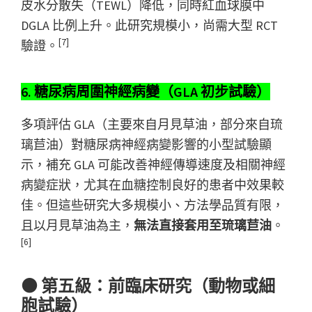
皮水分散失（TEWL）降低，同時紅血球膜中
DGLA 比例上升。此研究規模小，尚需大型 RCT
[7]
驗證。
6. 糖尿病周圍神經病變（GLA 初步試驗）
多項評估 GLA（主要來自月見草油，部分來自琉
璃苣油）對糖尿病神經病變影響的小型試驗顯
示，補充 GLA 可能改善神經傳導速度及相關神經
病變症狀，尤其在血糖控制良好的患者中效果較
佳。但這些研究大多規模小、方法學品質有限，
且以月見草油為主，
無法直接套用至琉璃苣油
。
[6]
⚫ 第五級：前臨床研究（動物或細
胞試驗）