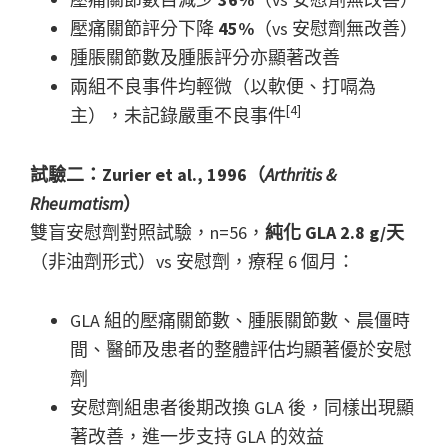
壓痛關節評分下降
45%
（vs 安慰劑無改善）
腫脹關節數及腫脹評分亦顯著改善
兩組不良事件均輕微（以軟便、打嗝為
[4]
主），未記錄嚴重不良事件
試驗二：Zurier et al., 1996（
Arthritis &
Rheumatism
）
雙盲安慰劑對照試驗，n=56，
純化 GLA 2.8 g/天
（非油劑形式）vs 安慰劑，療程 6 個月：
GLA 組的壓痛關節數、腫脹關節數、晨僵時
間、醫師及患者的整體評估均顯著優於安慰
劑
安慰劑組患者後期改換 GLA 後，同樣出現顯
著改善，進一步支持 GLA 的效益