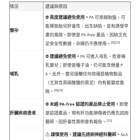
情況
建議與原因
⛔
高度建議避免使用。
PA 可穿越胎盤，可
能導致胎兒肝毒性、出生缺陷，並有誘發早
懷孕
產的風險。即使是 PA-free 產品，因缺乏充
[9][12]
足安全性數據，孕婦仍不應使用。
⛔
建議避免使用。
PA 可進入母乳，危害哺
乳嬰兒；即使是種子油，仍可能含微量 P
哺乳
A。此外，嬰兒接觸任何琉璃苣植物製品
（尤其含高硝酸鹽的葉泥）均有藍嬰症風
[9][10]
險。
⛔
未經 PA-free 認證的產品禁止使用。
即使
肝臟疾病患者
是認證產品，現有肝功能損傷者仍應先諮詢
[11]
醫師，因肝毒性案例曾有報告。
⚠
謹慎使用，建議先諮詢神經科醫師。
GLA