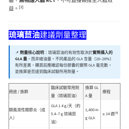
驗，
無相應人體 RCT
，不可直接類推至人體效
[3]
益。
琉璃苣油
建議劑量整理
📌
劑量核心說明
：琉璃苣油的有效性取決於
實際攝入的
GLA 量
，而非總油量。不同產品的 GLA 含量（20–26%）
有所差異，購買前應確認每份膠囊的實際 GLA 毫克數，
並換算是否達到臨床試驗所用劑量。
臨床試驗常用劑
換算 GL
用途 / 族群
療程
量（琉璃苣油）
A 量
GLA 1.4 g/天（約
類風濕性關節炎（成
1,400 m
[4]
5.4–7 g 琉璃苣
≥ 24 週
人）
g GLA
油）