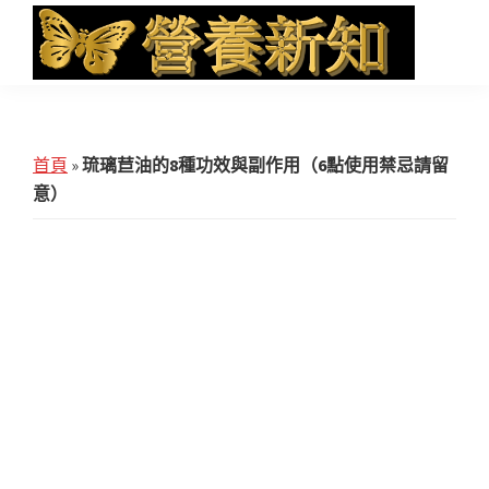
Skip
Skip
Skip
to
to
to
main
primary
footer
營
Health
養
content
sidebar
News
新
知
and
首頁
»
琉璃苣油的8種功效與副作用（6點使用禁忌請留
iHerb
意）
Shopping