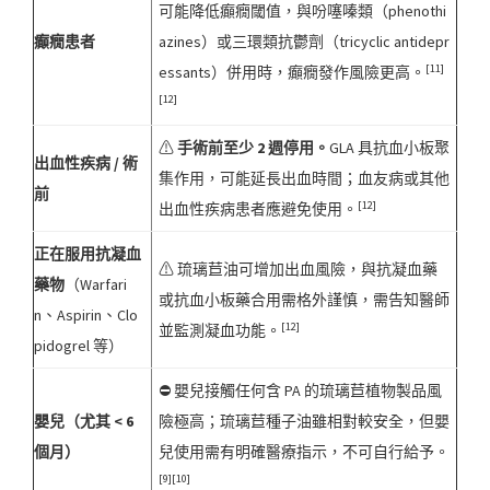
可能降低癲癇閾值，與吩噻嗪類（phenothi
癲癇患者
azines）或三環類抗鬱劑（tricyclic antidepr
[11]
essants）併用時，癲癇發作風險更高。
[12]
⚠
手術前至少 2 週停用。
GLA 具抗血小板聚
出血性疾病 / 術
集作用，可能延長出血時間；血友病或其他
前
[12]
出血性疾病患者應避免使用。
正在服用抗凝血
⚠ 琉璃苣油可增加出血風險，與抗凝血藥
藥物
（Warfari
或抗血小板藥合用需格外謹慎，需告知醫師
n、Aspirin、Clo
[12]
並監測凝血功能。
pidogrel 等）
⛔ 嬰兒接觸任何含 PA 的琉璃苣植物製品風
嬰兒（尤其 < 6
險極高；琉璃苣種子油雖相對較安全，但嬰
個月）
兒使用需有明確醫療指示，不可自行給予。
[9][10]