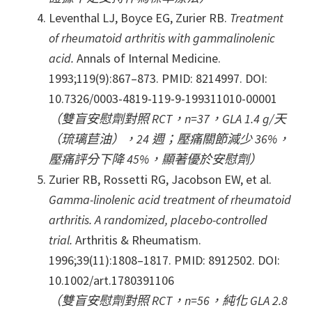
Leventhal LJ, Boyce EG, Zurier RB.
Treatment
of rheumatoid arthritis with gammalinolenic
acid.
Annals of Internal Medicine.
1993;119(9):867–873. PMID: 8214997. DOI:
10.7326/0003-4819-119-9-199311010-00001
（雙盲安慰劑對照 RCT，n=37，GLA 1.4 g/天
（琉璃苣油），24 週；壓痛關節減少 36%，
壓痛評分下降 45%，顯著優於安慰劑）
Zurier RB, Rossetti RG, Jacobson EW, et al.
Gamma-linolenic acid treatment of rheumatoid
arthritis. A randomized, placebo-controlled
trial.
Arthritis & Rheumatism.
1996;39(11):1808–1817. PMID: 8912502. DOI:
10.1002/art.1780391106
（雙盲安慰劑對照 RCT，n=56，純化 GLA 2.8