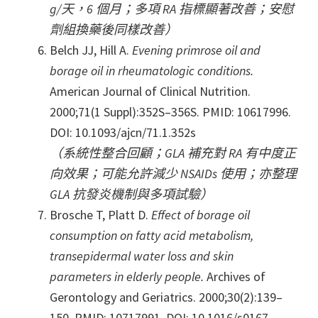
g/天，6 個月；多項 RA 指標顯著改善；安慰
劑組換藥後同樣改善）
Belch JJ, Hill A.
Evening primrose oil and
borage oil in rheumatologic conditions.
American Journal of Clinical Nutrition.
2000;71(1 Suppl):352S–356S. PMID: 10617996.
DOI: 10.1093/ajcn/71.1.352s
（系統性整合回顧；GLA 補充對 RA 有中度正
向效果；可能允許減少 NSAIDs 使用；亦整理
GLA 抗發炎機制與多項試驗）
Brosche T, Platt D.
Effect of borage oil
consumption on fatty acid metabolism,
transepidermal water loss and skin
parameters in elderly people.
Archives of
Gerontology and Geriatrics. 2000;30(2):139–
150. PMID: 10717991. DOI: 10.1016/s0167-