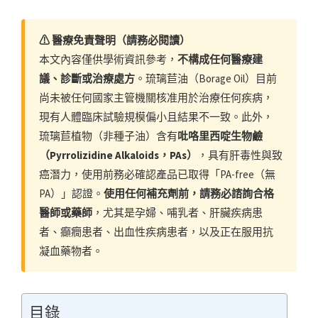
⚠ 醫療免責聲明（請務必閱讀）
本文內容僅供學術資訊參考，
不構成任何醫療建
議、診斷或治療處方
。琉璃苣油（Borage Oil）目前
尚未被任何國家主管機關核准用於治療任何疾病，
現有人體臨床試驗規模偏小且結果不一致。此外，
琉璃苣植物（非種子油）含有
吡咯里西啶生物鹼
（Pyrrolizidine Alkaloids，PAs）
，具有肝毒性與致
癌潛力，使用前務必確認產品已取得「PA-free（無
PA）」認證。
使用任何補充劑前，請務必諮詢合格
醫師或藥師
，尤其是孕婦、哺乳者、肝臟疾病患
者、癲癇患者、出血性疾病患者，以及正在服用抗
凝血藥物者。
目錄