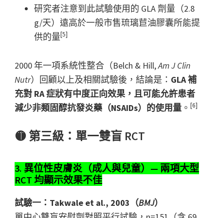
研究者注意到此試驗使用的 GLA 劑量（2.8
g/天）遠高於一般市售琉璃苣油膠囊所能提
[5]
供的量
2000 年一項系統性整合（Belch & Hill,
Am J Clin
Nutr
）回顧以上及相關試驗後，結論是：
GLA 補
充對 RA 症狀有中度正向效果，且可能允許患者
[6]
減少非類固醇抗發炎藥（NSAIDs）的使用量
。
🟡 第三級：單一雙盲 RCT
3. 異位性皮膚炎（成人與兒童）— 兩項大型
RCT 均顯示效果不佳
試驗一：Takwale et al., 2003（
BMJ
）
單中心雙盲安慰劑對照平行試驗，n=151（含 69