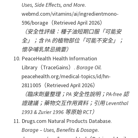
Uses, Side Effects, and More.
webmd.com/vitamins/ai/ingredientmono-
596/borage（Retrieved April 2026）
（安全性評級：種子油短期口服「可能安
全」；含 PA 的植物部位「可能不安全」；
懷孕哺乳禁忌摘要）
PeaceHealth Health Information
Library（TraceGains）.
Borage Oil.
peacehealth.org/medical-topics/id/hn-
2811005（Retrieved April 2026）
（臨床劑量整理；PA 安全性說明；PA-free 認
證建議；藥物交互作用資料；引用 Leventhal
1993 & Zurier 1996 等原始 RCT）
Drugs.com Natural Products Database.
Borage – Uses, Benefits & Dosage.