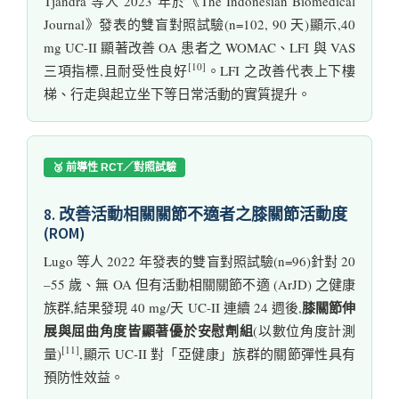
Tjandra 等人 2023 年於《The Indonesian Biomedical
Journal》發表的雙盲對照試驗(n=102, 90 天)顯示,40
mg UC-II 顯著改善 OA 患者之 WOMAC、LFI 與 VAS
[10]
三項指標,且耐受性良好
。LFI 之改善代表上下樓
梯、行走與起立坐下等日常活動的實質提升。
🥉 前導性 RCT／對照試驗
8. 改善活動相關關節不適者之膝關節活動度
(ROM)
Lugo 等人 2022 年發表的雙盲對照試驗(n=96)針對 20
–55 歲、無 OA 但有活動相關關節不適 (ArJD) 之健康
膝關節伸
族群,結果發現 40 mg/天 UC-II 連續 24 週後,
展與屈曲角度皆顯著優於安慰劑組
(以數位角度計測
[11]
量)
,顯示 UC-II 對「亞健康」族群的關節彈性具有
預防性效益。