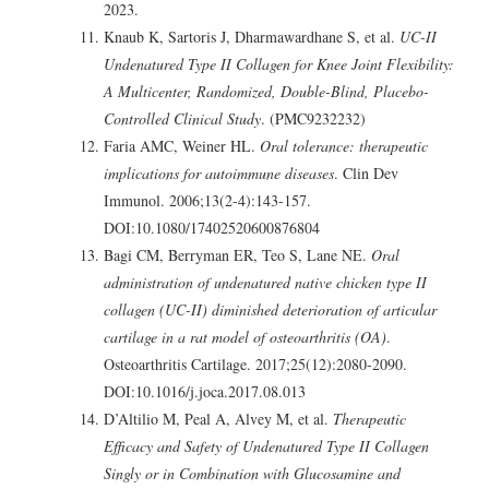
2023.
Knaub K, Sartoris J, Dharmawardhane S, et al.
UC-II
Undenatured Type II Collagen for Knee Joint Flexibility:
A Multicenter, Randomized, Double-Blind, Placebo-
Controlled Clinical Study
. (PMC9232232)
Faria AMC, Weiner HL.
Oral tolerance: therapeutic
implications for autoimmune diseases
. Clin Dev
Immunol. 2006;13(2-4):143-157.
DOI:10.1080/17402520600876804
Bagi CM, Berryman ER, Teo S, Lane NE.
Oral
administration of undenatured native chicken type II
collagen (UC-II) diminished deterioration of articular
cartilage in a rat model of osteoarthritis (OA)
.
Osteoarthritis Cartilage. 2017;25(12):2080-2090.
DOI:10.1016/j.joca.2017.08.013
D’Altilio M, Peal A, Alvey M, et al.
Therapeutic
Efficacy and Safety of Undenatured Type II Collagen
Singly or in Combination with Glucosamine and