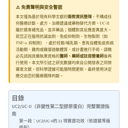
⚠️ 免責聲明與安全警語
衛教資訊整理
本文僅為基於現有科學文獻的
，不構成任
何醫療診斷、處方、治療建議或藥物替代方案。UC-II
屬於膳食補充品，並非藥品；個體對其反應差異甚大。
若您正在服用抗凝血劑、免疫抑制劑、生物製劑（如
TNF-α 抑制劑）、處於妊娠/哺乳期、患有自體免疫疾病
活動期、雞肉或雞蛋過敏體質、或計畫進行手術，請務
醫師、藥師或註冊營養師
必先諮詢具備執業資格的
後再
行使用。本文所引述之研究數據均來自公開發表之同儕
審查文獻，但科學證據可能隨時間更新，最終使用決定
應交由您的醫療團隊判斷。
目錄
UC2/UC-II（非變性第二型膠原蛋白）完整實證指
南
第一段：UC2/UC-II的 11 項實證功效（依證據等級
排列）