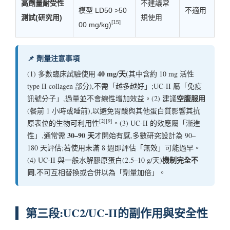
高劑量耐受性
不建議常
模型 LD50 >50
不適用
測試(研究用)
規使用
[15]
00 mg/kg)
📌 劑量注意事項
40 mg/天
(1) 多數臨床試驗使用
(其中含約 10 mg 活性
type II collagen 部分),不需「越多越好」;UC-II 屬「免疫
空腹服用
訊號分子」,過量並不會線性增加效益。(2) 建議
(餐前 1 小時或睡前),以避免胃酸與其他蛋白質影響其抗
[2][9]
原表位的生物可利用性
。(3) UC-II 的效應屬「漸進
30–90 天
性」,通常需
才開始有感,多數研究設計為 90–
180 天評估;若使用未滿 8 週即評估「無效」可能過早。
機制完全不
(4) UC-II 與一般水解膠原蛋白(2.5–10 g/天)
同
,不可互相替換或合併以為「劑量加倍」。
第三段:UC2/UC-II的副作用與安全性