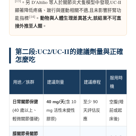
[13]
。另 D’Altilio 等人於關節炎犬隻模型中發現,UC-II
顯著降低疼痛、跛行與運動相關不適,且未影響肝腎功
[14]
動物與人體生理差異甚大,該結果不可直
能指標
。
接外推至人類
。
第二段:UC2/UC-II的建議劑量與正確
怎麼吃
服用時
用途／族群
建議劑量
建議療程
機
日常關節保健
40 mg/天
(含 10
至少 90
空腹(睡
(40 歲以上、
mg 活性未變性
天評估反
前或起
輕微關節僵硬)
膠原)
應
床後)
膝關節骨關節