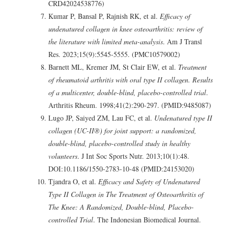
CRD42024538776)
Kumar P, Bansal P, Rajnish RK, et al.
Efficacy of
undenatured collagen in knee osteoarthritis: review of
the literature with limited meta-analysis
. Am J Transl
Res. 2023;15(9):5545-5555. (PMC10579002)
Barnett ML, Kremer JM, St Clair EW, et al.
Treatment
of rheumatoid arthritis with oral type II collagen. Results
of a multicenter, double-blind, placebo-controlled trial
.
Arthritis Rheum. 1998;41(2):290-297. (PMID:9485087)
Lugo JP, Saiyed ZM, Lau FC, et al.
Undenatured type II
collagen (UC-II®) for joint support: a randomized,
double-blind, placebo-controlled study in healthy
volunteers
. J Int Soc Sports Nutr. 2013;10(1):48.
DOI:10.1186/1550-2783-10-48 (PMID:24153020)
Tjandra O, et al.
Efficacy and Safety of Undenatured
Type II Collagen in The Treatment of Osteoarthritis of
The Knee: A Randomized, Double-blind, Placebo-
controlled Trial
. The Indonesian Biomedical Journal.