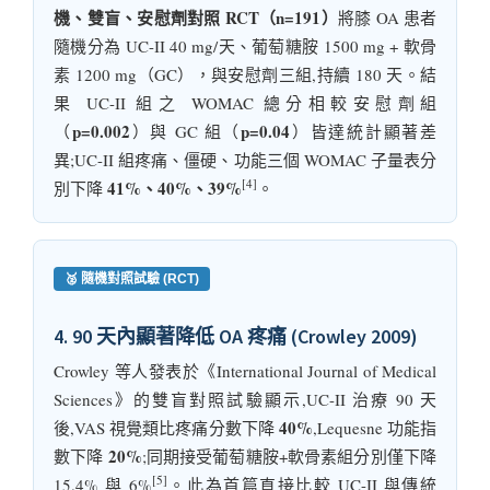
機、雙盲、安慰劑對照 RCT（n=191）
將膝 OA 患者
隨機分為 UC-II 40 mg/天、葡萄糖胺 1500 mg + 軟骨
素 1200 mg（GC），與安慰劑三組,持續 180 天。結
果 UC-II 組之 WOMAC 總分相較安慰劑組
p=0.002
p=0.04
（
）與 GC 組（
）皆達統計顯著差
異;UC-II 組疼痛、僵硬、功能三個 WOMAC 子量表分
[4]
41%、40%、39%
別下降
。
🥈 隨機對照試驗 (RCT)
4. 90 天內顯著降低 OA 疼痛 (Crowley 2009)
Crowley 等人發表於《International Journal of Medical
Sciences》的雙盲對照試驗顯示,UC-II 治療 90 天
40%
後,VAS 視覺類比疼痛分數下降
,Lequesne 功能指
20%
數下降
;同期接受葡萄糖胺+軟骨素組分別僅下降
[5]
15.4% 與 6%
。此為首篇直接比較 UC-II 與傳統