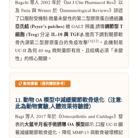
Bagchi 等人 2002 年於《Int J Clin Pharmacol Res》以
及 Faria 與 Weiner 於《Immunological Reviews》詳述
派
了口服耐受機制:微量未變性的第二型膠原蛋白通過
亞氏結 (Peyer’s patches)
調節型 T
被 GALT 辨識,誘導
細胞 (Treg)
IL-10 與 TGF-β
分泌
,進而下調對關節軟
[3][12]
骨內源第二型膠原蛋白的免疫攻擊
。此機制是
UC-II 為何 40 mg 微劑量即有效、且結構必須「未變
性」的核心關鍵。
📋 動物實驗（僅供機制參考）
11. 動物 OA 模型中減緩關節軟骨退化（注意:
此為動物實驗,人體效果待驗證）
Bagi 等人 2017 年於《Osteoarthritis and Cartilage》發
大鼠半月板手術誘導 OA 模型
表的
顯示,口服 UC-II 顯
著減緩關節軟骨退化、降低 MMP-13 與軟骨破壞標記