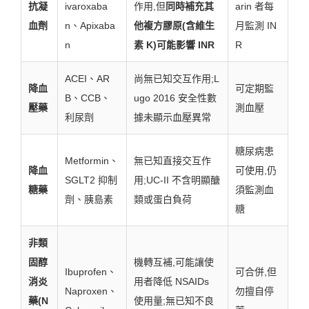
抗凝
ivaroxaba
作用,但
同時補充其
arin 者每
血劑
n、Apixaba
他複方膠原(含維生
月監測 IN
n
素 K)可能影響 INR
R
ACEI、AR
尚無已知交互作用;L
降血
可定期監
B、CCB、
ugo 2016 安全性數
壓藥
測血壓
利尿劑
據未顯示血壓異常
糖尿病患
Metformin、
無已知直接交互作
降血
可使用,仍
SGLT2 抑制
用;UC-II 不含明顯醣
糖藥
須監測血
劑、胰島素
類或蛋白負荷
糖
非類
固醇
機轉互補,可能讓使
Ibuprofen、
可合併,但
消炎
用者降低 NSAIDs
Naproxen、
勿擅自停
藥(N
使用量;無已知不良