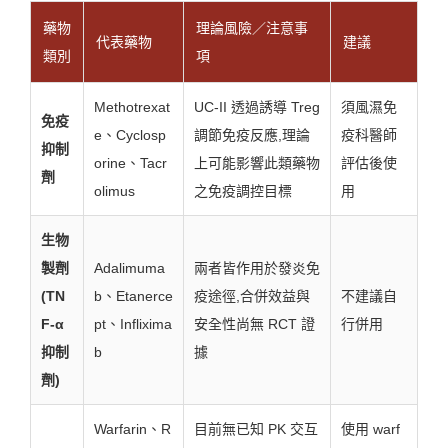
藥物
理論風險／注意事
代表藥物
建議
類別
項
Methotrexat
UC-II 透過誘導 Treg
須風濕免
免疫
e、Cyclosp
調節免疫反應,理論
疫科醫師
抑制
orine、Tacr
上可能影響此類藥物
評估後使
劑
olimus
之免疫調控目標
用
生物
製劑
Adalimuma
兩者皆作用於發炎免
(TN
b、Etanerce
疫途徑,合併效益與
不建議自
F-α
pt、Inflixima
安全性尚無 RCT 證
行併用
抑制
b
據
劑)
Warfarin、R
目前無已知 PK 交互
使用 warf