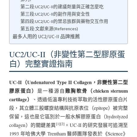
第二段:UC2/UC-II的建議劑量與正確怎麼吃
第三段:UC2/UC-II的副作用與安全性
第四段:UC2/UC-II的禁忌族群與藥物交互作用
第五段:文獻來源(References)
最多人用的 UC2/UC-II 品牌推薦
UC2/UC-II（非變性第二型膠原蛋
白）完整實證指南
UC-II（Undenatured Type II Collagen，非變性第二型
膠原蛋白）
雞胸軟骨（chicken sternum
是一種源自
cartilage）
、透過低溫專利技術萃取的活性膠原蛋白片
段，其立體三股螺旋結構與抗原表位（epitope）被完整
保留，這也是它區別於一般水解膠原蛋白（hydrolyzed
[1][2]
collagen）的關鍵差異
。UC-II 的研究發展可追溯至
1993 年哈佛大學 Trentham 醫師團隊發表於《Science》