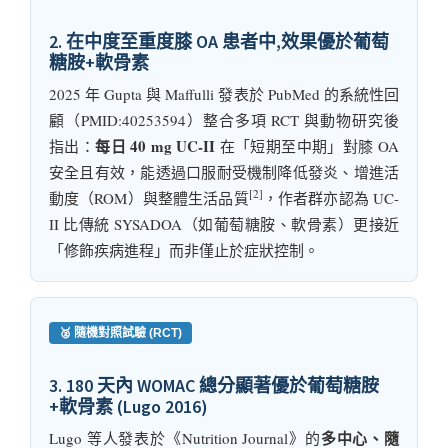
2. 在中度至重度膝 OA 患者中,效果優於葡萄
糖胺+軟骨素
2025 年 Gupta 與 Maffulli 發表於 PubMed 的系統性回
顧（PMID:40253594）整合多項 RCT 與動物研究後
每日 40 mg UC-II
指出：
在「短期至中期」對膝 OA
安全且有效，能透過口服耐受機制降低發炎、增進活
[2]
動度（ROM）與整體生活品質
，作者群亦認為 UC-
II 比傳統 SYSADOA（如葡萄糖胺、軟骨素）更接近
「修飾疾病進程」而非僅止於症狀控制。
🥈 隨機對照試驗 (RCT)
3. 180 天內 WOMAC 總分顯著優於葡萄糖胺
+軟骨素 (Lugo 2016)
多中心、隨
Lugo 等人發表於《Nutrition Journal》的