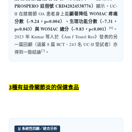
PROSPERO 註冊號 CRD42024538776）
顯示，UC-
顯著降低 WOMAC 疼痛
II 在膝關節 OA 患者身上能
分數（−9.24，p=0.004）、生理功能分數（−7.31，
[6]
p=0.043）與 WOMAC 總分（−9.83，p<0.001）
。
2023 年 Kumar 等人於《Am J Transl Res》發表的另
一篇回顧（涵蓋 8 篇 RCT、243 名 UC-II 受試者）亦
[7]
得到一致結論
。
3種有益骨關節炎的保健食品
🥇 系統性回顧／統合分析