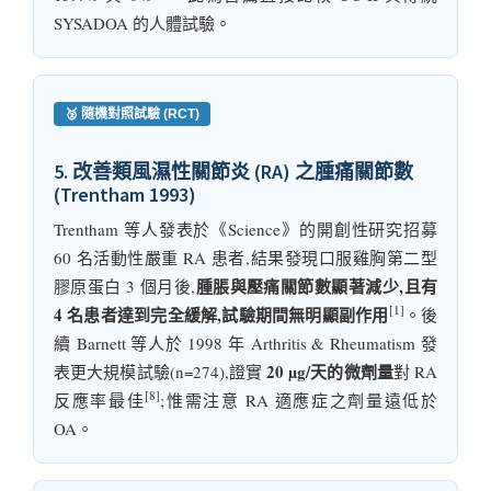
SYSADOA 的人體試驗。
🥈 隨機對照試驗 (RCT)
5. 改善類風濕性關節炎 (RA) 之腫痛關節數
(Trentham 1993)
Trentham 等人發表於《Science》的開創性研究招募
60 名活動性嚴重 RA 患者,結果發現口服雞胸第二型
腫脹與壓痛關節數顯著減少,且有
膠原蛋白 3 個月後,
[1]
4 名患者達到完全緩解,試驗期間無明顯副作用
。後
續 Barnett 等人於 1998 年 Arthritis & Rheumatism 發
20 µg/天的微劑量
表更大規模試驗(n=274),證實
對 RA
[8]
反應率最佳
;惟需注意 RA 適應症之劑量遠低於
OA。