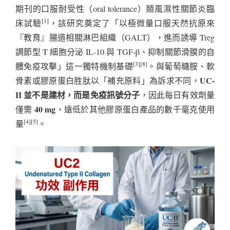
期刊的口服耐受性（oral tolerance）類風濕性關節炎臨
[1]
床試驗
，該研究奠定了「以極微量口服天然抗原來
『教育』腸道相關淋巴組織（GALT），進而誘導 Treg
調節型 T 細胞分泌 IL-10 與 TGF-β、抑制關節滑膜的自
[3][8]
體免疫攻擊」這一獨特機制基礎
。與葡萄糖胺、軟
UC-
骨素或膠原蛋白胜肽以「補充原料」為訴求不同，
II 並不是建材，而是免疫訊號分子
，因此每日有效劑量
40 mg
僅需
，遠低於其他膠原蛋白產品的數千毫克使用
[4][5]
量
。