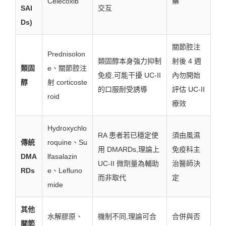
Celecoxib
藥
SAI
交互
Ds)
關節腔注
Prednisolon
類固醇本身強力抑制
射後 4 週
類固
e、關節腔注
免疫,可能干擾 UC-II
內勿開始
醇
射 corticoste
的口服耐受誘導
評估 UC-II
roid
療效
Hydroxychlo
RA 患者若已穩定使
須由風濕
傳統
roquine、Su
用 DMARDs,理論上
免疫科主
DMA
lfasalazin
UC-II 微劑量為輔助
治醫師決
RDs
e、Lefluno
而非取代
定
mide
其他
水解膠原、
機制不同,理論可合
合併與否
關節