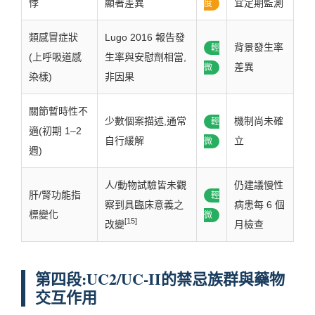
悸
顯著差異
宜定期監測
度
類感冒症狀
Lugo 2016 報告發
背景發生率
輕
(上呼吸道感
生率與安慰劑相當,
差異
微
染樣)
非因果
關節暫時性不
少數個案描述,通常
機制尚未確
輕
適(初期 1–2
自行緩解
立
微
週)
人/動物試驗皆未觀
仍建議慢性
肝/腎功能指
輕
察到具臨床意義之
病患每 6 個
標變化
微
[15]
改變
月檢查
第四段:UC2/UC-II的禁忌族群與藥物
交互作用