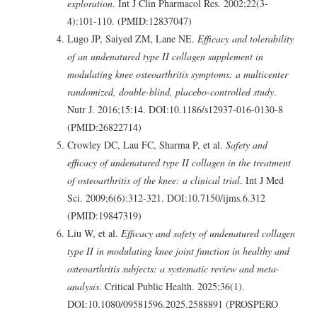
exploration
. Int J Clin Pharmacol Res. 2002;22(3-
4):101-110. (PMID:12837047)
Lugo JP, Saiyed ZM, Lane NE.
Efficacy and tolerability
of an undenatured type II collagen supplement in
modulating knee osteoarthritis symptoms: a multicenter
randomized, double-blind, placebo-controlled study
.
Nutr J. 2016;15:14. DOI:10.1186/s12937-016-0130-8
(PMID:26822714)
Crowley DC, Lau FC, Sharma P, et al.
Safety and
efficacy of undenatured type II collagen in the treatment
of osteoarthritis of the knee: a clinical trial
. Int J Med
Sci. 2009;6(6):312-321. DOI:10.7150/ijms.6.312
(PMID:19847319)
Liu W, et al.
Efficacy and safety of undenatured collagen
type II in modulating knee joint function in healthy and
osteoarthritis subjects: a systematic review and meta-
analysis
. Critical Public Health. 2025;36(1).
DOI:10.1080/09581596.2025.2588891 (PROSPERO