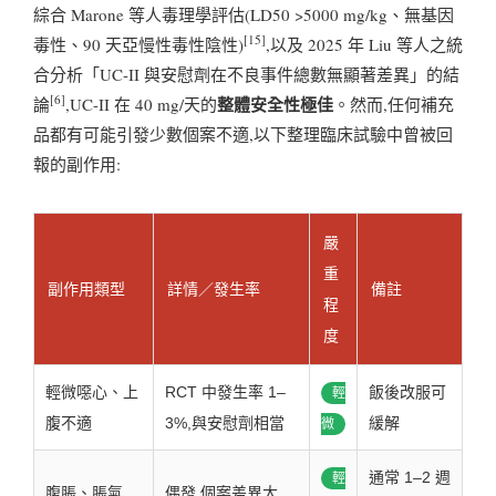
綜合 Marone 等人毒理學評估(LD50 >5000 mg/kg、無基因
[15]
毒性、90 天亞慢性毒性陰性)
,以及 2025 年 Liu 等人之統
合分析「UC-II 與安慰劑在不良事件總數無顯著差異」的結
[6]
整體安全性極佳
論
,UC-II 在 40 mg/天的
。然而,任何補充
品都有可能引發少數個案不適,以下整理臨床試驗中曾被回
報的副作用:
嚴
重
副作用類型
詳情／發生率
備註
程
度
輕微噁心、上
RCT 中發生率 1–
飯後改服可
輕
腹不適
3%,與安慰劑相當
緩解
微
通常 1–2 週
輕
腹脹、脹氣
偶發,個案差異大