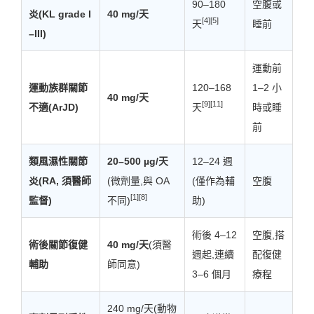
90–180
空腹或
炎(KL grade I
40 mg/天
[4][5]
天
睡前
–III)
運動前
運動族群關節
120–168
1–2 小
40 mg/天
[9][11]
不適(ArJD)
天
時或睡
前
類風濕性關節
20–500 µg/天
12–24 週
炎(RA, 須醫師
(微劑量,與 OA
(僅作為輔
空腹
[1][8]
監督)
不同)
助)
術後 4–12
空腹,搭
術後關節復健
40 mg/天
(須醫
週起,連續
配復健
輔助
師同意)
3–6 個月
療程
240 mg/天(動物