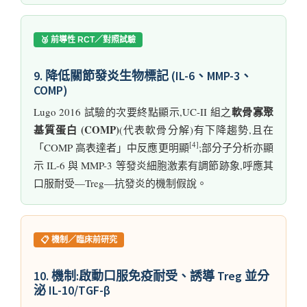
🥉 前導性 RCT／對照試驗
9. 降低關節發炎生物標記 (IL-6、MMP-3、
COMP)
軟骨寡聚
Lugo 2016 試驗的次要終點顯示,UC-II 組之
基質蛋白 (COMP)
(代表軟骨分解)有下降趨勢,且在
[4]
「COMP 高表達者」中反應更明顯
;部分子分析亦顯
示 IL-6 與 MMP-3 等發炎細胞激素有調節跡象,呼應其
口服耐受—Treg—抗發炎的機制假說。
📋 機制／臨床前研究
10. 機制:啟動口服免疫耐受、誘導 Treg 並分
泌 IL-10/TGF-β