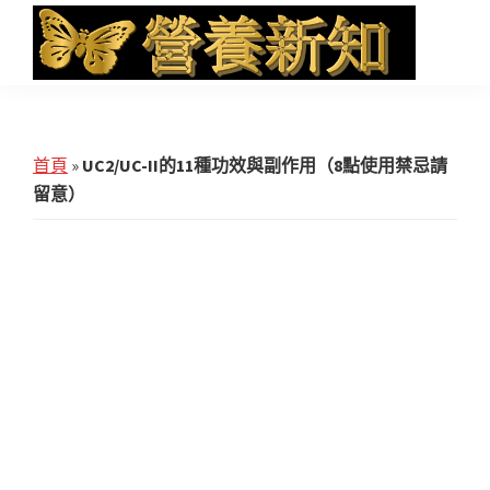
Skip
Skip
Skip
to
to
to
main
primary
footer
營
Health
養
content
sidebar
News
新
知
and
首頁
»
UC2/UC-II的11種功效與副作用（8點使用禁忌請
iHerb
留意）
Shopping