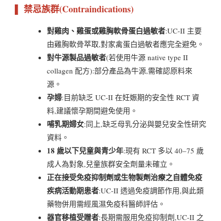
▌ 禁忌族群(Contraindications)
對雞肉、雞蛋或雞胸軟骨蛋白過敏者
:UC-II 主要
由雞胸軟骨萃取,對家禽蛋白過敏者應完全避免。
對牛源製品過敏者
(若使用牛源 native type II
collagen 配方):部分產品為牛源,需確認原料來
源。
孕婦
:目前缺乏 UC-II 在妊娠期的安全性 RCT 資
料,建議懷孕期間避免使用。
哺乳期婦女
:同上,缺乏母乳分泌與嬰兒安全性研究
資料。
18 歲以下兒童與青少年
:現有 RCT 多以 40–75 歲
成人為對象,兒童族群安全劑量未確立。
正在接受免疫抑制劑或生物製劑治療之自體免疫
疾病活動期患者
:UC-II 透過免疫調節作用,與此類
藥物併用需經風濕免疫科醫師評估。
器官移植受贈者
:長期需服用免疫抑制劑,UC-II 之