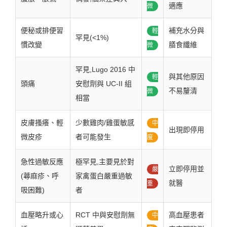
適應
微
便秘或排便習
補充水分與
輕
罕見(<1%)
慣改變
膳食纖維
微
罕見,Lugo 2016 中
與其他原因
輕
頭痛
安慰劑與 UC-II 組
不易釐清
微
相當
皮膚搔癢、輕
少數雞肉/雞蛋敏感
中
出現即停用
微皮疹
者可能發生
度
急性過敏反應
極罕見,主要見於對
立即停用並
嚴
(蕁麻疹、呼
家禽蛋白嚴重過敏
就醫
重
吸困難)
者
血壓略升或心
RCT 中與安慰劑無
高血壓患者
中