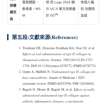
葡萄糖胺、
併,但 Lugo 2016 顯
依個人偏
保健
軟骨素、MS
示 UC-II 單方效果優
好,勿期待
補充
[4]
M
於 GC
加成
品
第五段:文獻來源(References)
Trentham DE, Dynesius-Trentham RA, Orav EJ, et al.
Effects of oral administration of type II collagen on
rheumatoid arthritis
. Science. 1993;261(5129):1727-
1730. DOI:10.1126/science.8378772 (PMID:8378772)
Gupta A, Maffulli N.
Undenatured type II collagen for
knee osteoarthritis
. Annals of Medicine / 2025
systematic review (PMID:40253594; PMC12010644).
Bagchi D, Misner B, Bagchi M, et al.
Effects of orally
administered undenatured type II collagen against
arthritic inflammatory diseases: a mechanistic