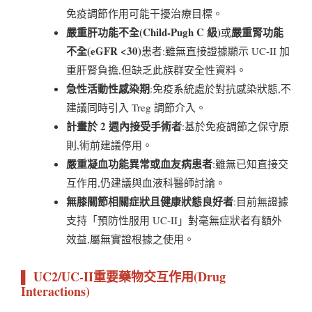
免疫調節作用可能干擾治療目標。
嚴重肝功能不全(Child-Pugh C 級)
嚴重腎功能
或
不全(eGFR <30)
患者:雖無直接證據顯示 UC-II 加
重肝腎負擔,但缺乏此族群安全性資料。
急性活動性感染期
:免疫系統處於對抗感染狀態,不
建議同時引入 Treg 調節介入。
計畫於 2 週內接受手術者
:基於免疫調節之保守原
則,術前建議停用。
嚴重凝血功能異常或血友病患者
:雖無已知直接交
互作用,仍建議與血液科醫師討論。
無膝關節相關症狀且健康狀態良好者
:目前無證據
支持「預防性服用 UC-II」對毫無症狀者有額外
效益,屬無實證根據之使用。
▌ UC2/UC-II重要藥物交互作用(Drug
Interactions)