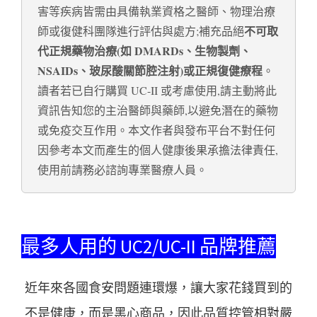
害等疾病皆需由具備執業資格之醫師、物理治療
不可取
師或復健科團隊進行評估與處方;補充品絕
代正規藥物治療(如 DMARDs、生物製劑、
NSAIDs、玻尿酸關節腔注射)或正規復健療程
。
讀者若已自行購買 UC-II 或考慮使用,請主動將此
資訊告知您的主治醫師與藥師,以避免潛在的藥物
或免疫交互作用。本文作者與發布平台不對任何
因參考本文而產生的個人健康後果承擔法律責任,
使用前請務必諮詢專業醫療人員。
最多人用的 UC2/UC-II 品牌推薦
近年來各國食安問題連環爆，讓大家花錢買到的
不是健康，而是黑心商品，因此品質控管相對嚴