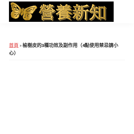
Skip
Skip
Skip
to
to
to
main
primary
footer
營
Health
養
content
sidebar
News
新
知
and
首頁
»
榆樹皮的3種功效及副作用（4點使用禁忌請小
iHerb
心）
Shopping