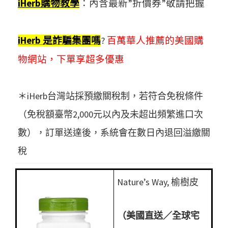
iHerb購物教學
：內含最新”折價券”敬請把握
iHerb 是詐騙集團嗎
?
百萬華人推薦的美國購
物網站，下單享超多優惠
＊iHerb台灣站採預繳關稅制，若符合免稅條件
（免稅額臺幣2,000元以內及未超出頻繁進口次
數），訂單送達後，系統會在數日內退回溢繳關
稅
Nature’s Way, 榆樹皮
（美國直送／全球宅