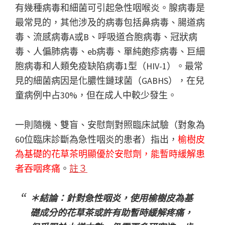
有幾種病毒和細菌可引起急性咽喉炎。腺病毒是
最常見的，其他涉及的病毒包括鼻病毒、腸道病
毒、流感病毒A或B、呼吸道合胞病毒、冠狀病
毒、人偏肺病毒、eb病毒、單純皰疹病毒、巨細
胞病毒和人類免疫缺陷病毒1型（HIV-1）。最常
見的細菌病因是化膿性鏈球菌（GABHS），在兒
童病例中占30%，但在成人中較少發生。
一則隨機、雙盲、安慰劑對照臨床試驗（對象為
60位臨床診斷為急性咽炎的患者）指出，
榆樹皮
為基礎的花草茶明顯優於安慰劑，能暫時緩解患
者吞咽疼痛
。
註３
＊結論：針對急性咽炎，使用榆樹皮為基
礎成分的花草茶或許有助暫時緩解疼痛，