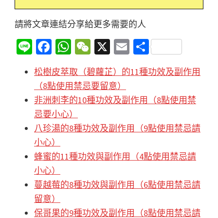
請將文章連結分享給更多需要的人
Li
Fa
W
W
X
E
分
n
ce
h
e
m
享
松樹皮萃取（碧蘿芷）的11種功效及副作用
e
b
at
C
ai
（8點使用禁忌要留意）
o
sA
h
l
非洲刺李的10種功效及副作用（8點使用禁
o
p
at
忌要小心）
k
p
八珍湯的8種功效及副作用（9點使用禁忌請
小心）
蜂蜜的11種功效與副作用（4點使用禁忌請
小心）
蔓越莓的8種功效與副作用（6點使用禁忌請
留意）
保哥果的9種功效及副作用（8點使用禁忌請