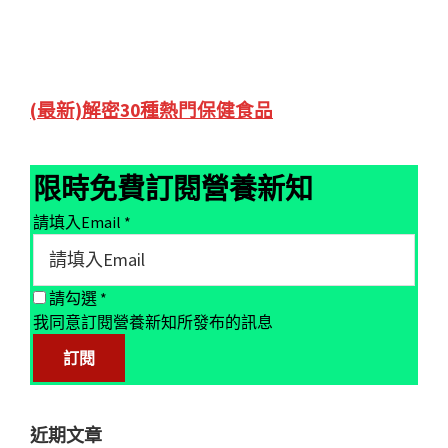
Primary
(最新)解密30種熱門保健食品
Sidebar
限時免費訂閱營養新知
請填入Email
*
請勾選
*
我同意訂閱營養新知所發布的訊息
近期文章