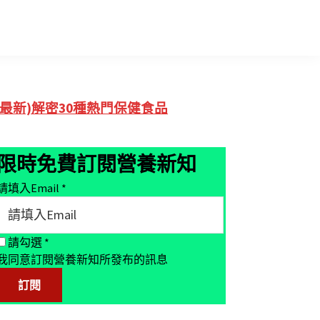
Primary
(最新)解密30種熱門保健食品
Sidebar
限時免費訂閱營養新知
請填入Email
*
請勾選
*
我同意訂閱營養新知所發布的訊息