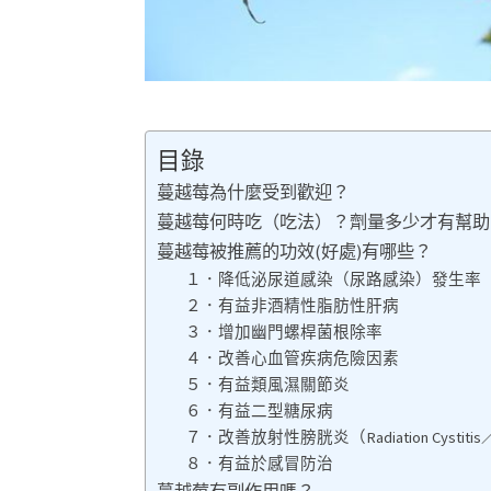
目錄
蔓越莓為什麼受到歡迎？
蔓越莓何時吃（吃法）？劑量多少才有幫助
蔓越莓被推薦的功效(好處)有哪些？
１．降低泌尿道感染（尿路感染）發生率
２．有益非酒精性脂肪性肝病
３．增加幽門螺桿菌根除率
４．改善心血管疾病危險因素
５．有益類風濕關節炎
６．有益二型糖尿病
７．改善放射性膀胱炎（Radiation Cyst
８．有益於感冒防治