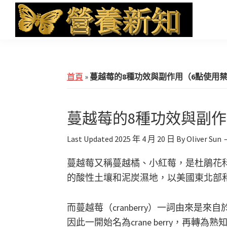
Skip
Skip
Skip
to
to
to
main
primary
footer
營
Health
養
content
sidebar
News
新
知
and
首頁
»
蔓越莓的8種功效與副作用（6點使用
iHerb
Shopping
蔓越莓的8種功效與副作
Last Updated
2025 年 4 月 20 日
By
Oliver Sun
蔓越莓又稱蔓越橘、小紅莓，是杜鵑花
的酸性土壤和泥炭濕地，以美國東北部
而蔓越莓（cranberry）一詞由來是來自於
因此一開始名為crane berry，再轉為熟知的c