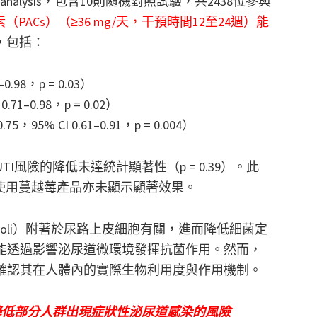
alysis，包含10則隨機對照試驗，共2438位參與
ACs）（≥36 mg/天，干預時間12至24週）能
，包括：
0.98，p = 0.03）
71–0.98，p = 0.02）
95% CI 0.61–0.91，p = 0.004）
UTI風險的降低未達統計顯著性（p = 0.39）。此
週）使用蔓越莓產品亦未顯示顯著效果。
 coli）附著於尿路上皮細胞有關，進而降低細菌定
可能透過影響泌尿道微環境發揮抗菌作用。然而，
需確認其在人體內的實際生物利用度與作用機制。
降低部分人群出現症狀性泌尿道感染的風險