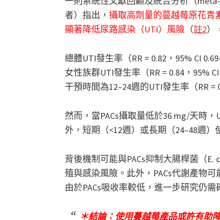
一則系統性文獻回顧及統合分析（meta-an
者）指出，
攝取高劑量的蔓越莓原花青素（P
顯著降低尿路感染（UTI）風險
（
註2
）
總體UTI發生率（RR = 0.82，95% CI 0.69–
女性族群UTI發生率（RR = 0.84，95% CI 0.
干預時間為12–24週的UTI發生率（RR = 0.75，
然而，當PACs攝取量低於36 mg/天時，
外，短期（<12週）或長期（24–48
背後機制可能與PACs抑制大腸桿菌（E.
殖與感染風險。此外，PACs代謝產物
由於PACs吸收率較低，進一步研究仍
＊結論：使用蔓越莓產品或許有助