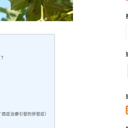
S
t
w
？
itis／癌症治療引發的併發症）