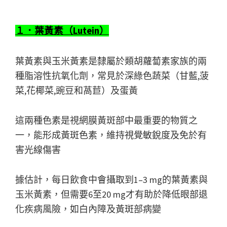
１．葉黃素（Lutein）
葉黃素與玉米黃素是隸屬於類胡蘿蔔素家族的兩
種脂溶性抗氧化劑，常見於深綠色蔬菜（甘藍,菠
菜,花椰菜,豌豆和萵苣）及蛋黃
這兩種色素是視網膜黃斑部中最重要的物質之
一，能形成黃斑色素，維持視覺敏銳度及免於有
害光線傷害
據估計，每日飲食中會攝取到1–3 mg的葉黃素與
玉米黃素，但需要6至20 mg才有助於降低眼部退
化疾病風險，如白內障及黃斑部病變