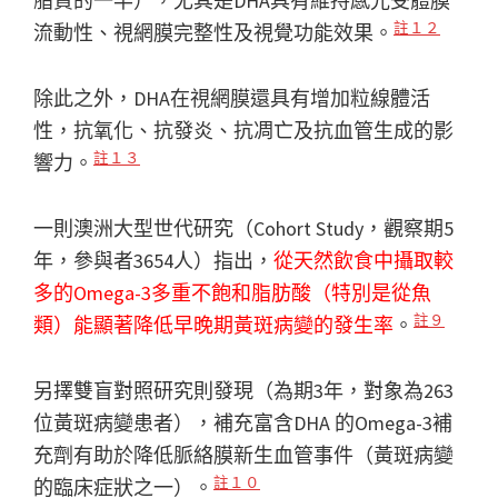
脂質的一半），尤其是DHA具有維持感光受體膜
註１２
流動性、視網膜完整性及視覺功能效果。
除此之外，DHA在視網膜還具有增加粒線體活
性，抗氧化、抗發炎、抗凋亡及抗血管生成的影
註１３
響力。
一則澳洲大型世代研究（Cohort Study，觀察期5
年，參與者3654人）指出，
從天然飲食中攝取較
多的Omega-3多重不飽和脂肪酸（特別是從魚
註９
類）能顯著降低早晚期黃斑病變的發生率
。
另擇雙盲對照研究則發現（為期3年，對象為263
位黃斑病變患者），補充富含DHA 的Omega-3補
充劑有助於降低脈絡膜新生血管事件（黃斑病變
註１０
的臨床症狀之一）。