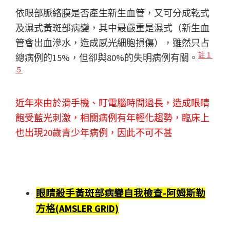
依眼部脈絡膜是否產生新生血管，又可分成乾式
及濕式黃斑部病變，其中最嚴重是濕式（新生血
管會出血滲水，造成感光細胞損傷），雖然只占
註１
總病例的15%，但卻與80%的失明病例有關。
５
近年來由於滑手機、盯電腦時間過長，造成眼睛
飽受藍光刺激，相關病例有年輕化趨勢，臨床上
也出現20歲青少年病例，因此不可不甚
眼睛殺手黃斑部病變自我檢查-阿姆斯勒
方格(AMSLER GRID)