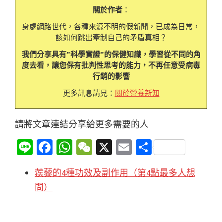
關於作者
：
身處網路世代，各種來源不明的假新聞，已成為日常，
該如何跳出牽制自己的矛盾真相？
我們分享具有”科學實證”的保健知識，學習從不同的角
度去看，讓您保有批判性思考的能力，不再任意受病毒
行銷的影響
更多訊息請見：
關於營養新知
請將文章連結分享給更多需要的人
Li
Fa
W
W
X
E
分
n
ce
h
e
m
享
蒺藜的4種功效及副作用（第4點最多人想
e
b
at
C
ai
問）
o
sA
h
l
o
p
at