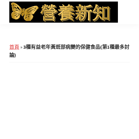
Skip
Skip
Skip
to
to
to
main
primary
footer
營
Health
養
content
sidebar
News
新
知
and
首頁
»
3種有益老年黃斑部病變的保健食品(第1種最多討
iHerb
論)
Shopping