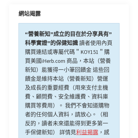
k
p
網站揭露
“營養新知”成立的目在於分享具有”
科學實證”的保健知識
讀者使用內頁
購買連結或專屬代碼＂KOY151＂購
買美國iHerb.com 商品，本站（營養
新知）能獲得一小筆回饋金 這些回
饋金是維持本站（營養新知）營運
及成長的重要經費（用來支付主機
費、顧問費、安全維護費、資料庫
購買等費用）。 我們不會知道購物
者的任何個人資料，請放心。（相
反的，讀者未來還能得到更多第一
手保健新知） 詳情見
利益揭露
，感