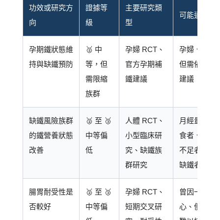
功效或研究方
證據等
主要研究類
可能適合族
向
級
型
孕期鐵狀態維
🥈 中
孕婦 RCT、
孕婦、備孕
持與缺鐵預防
等，但
官方孕期補
但需依產檢
需限縮
鐵建議
建議
族群
缺鐵風險族群
🥈 至 🥉
人體 RCT、
月經量多女
的鐵營養狀態
中等偏
小型臨床研
食者、飲食
改善
低
究、缺鐵族
不足者、已
群研究
缺鐵者
腸胃耐受性是
🥈 至 🥉
孕婦 RCT、
曾因一般鐵
否較好
中等偏
短期交叉研
心、便秘或