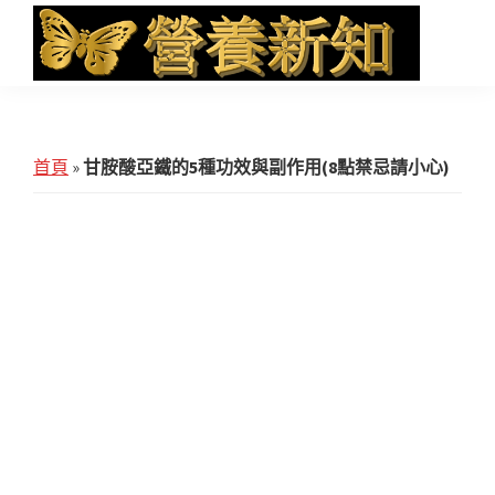
Skip
Skip
Skip
to
to
to
main
primary
footer
營
Health
養
content
sidebar
News
新
知
and
首頁
»
甘胺酸亞鐵的5種功效與副作用(8點禁忌請小心)
iHerb
Shopping