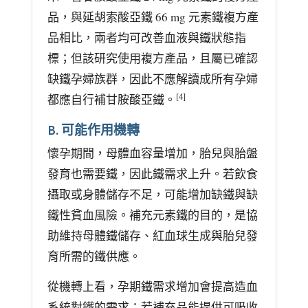
品，與延胡索酸亞鐵 66 mg 元素鐵複方產
品相比，兩者均可改善血液與鐵狀態指
標；但該研究使用複方產品，且屬已確認
缺鐵孕婦族群，因此不應解讀成所有孕婦
[4]
都應自行補甘胺酸亞鐵。
B. 可能作用機轉
懷孕期間，母體血容量增加，胎兒與胎盤
發育也需要鐵，因此鐵需求上升。若飲食
攝取或身體儲存不足，可能增加缺鐵與缺
鐵性貧血風險。補充元素鐵的目的，是協
助維持母體鐵儲存、紅血球生成與胎兒發
育所需的鐵供應。
從機轉上看，孕期鐵需求增加會提高造血
系統對鐵的需求；若補充品能提供可吸收