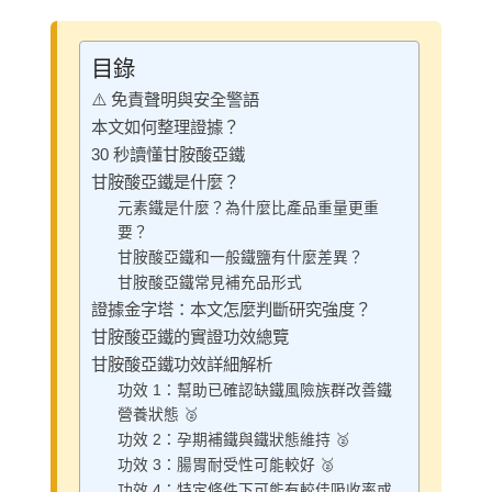
目錄
⚠️ 免責聲明與安全警語
本文如何整理證據？
30 秒讀懂甘胺酸亞鐵
甘胺酸亞鐵是什麼？
元素鐵是什麼？為什麼比產品重量更重
要？
甘胺酸亞鐵和一般鐵鹽有什麼差異？
甘胺酸亞鐵常見補充品形式
證據金字塔：本文怎麼判斷研究強度？
甘胺酸亞鐵的實證功效總覽
甘胺酸亞鐵功效詳細解析
功效 1：幫助已確認缺鐵風險族群改善鐵
營養狀態 🥈
功效 2：孕期補鐵與鐵狀態維持 🥈
功效 3：腸胃耐受性可能較好 🥈
功效 4：特定條件下可能有較佳吸收率或