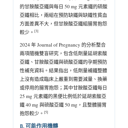
的甘胺酸亞鐵與每日 50 mg 元素鐵的硫酸
亞鐵相比，兩組在預防缺鐵與缺鐵性貧血
方面差異不大，但甘胺酸亞鐵組腸胃抱怨
[3]
較少。
2024 年 Journal of Pregnancy 的分析整合
兩項隨機雙盲研究，包含低劑量延胡索酸
亞鐵、甘胺酸亞鐵與硫酸亞鐵的孕期預防
性補充資料。結果指出，低劑量補鐵整體
上沒有造成臨床上嚴重到需要減量、換藥
或停用的腸胃抱怨；其中甘胺酸亞鐵每日
25 mg 元素鐵的黑便比例低於延胡索酸亞
鐵 40 mg 與硫酸亞鐵 50 mg，且整體腸胃
[5]
抱怨較少。
B. 可能作用機轉