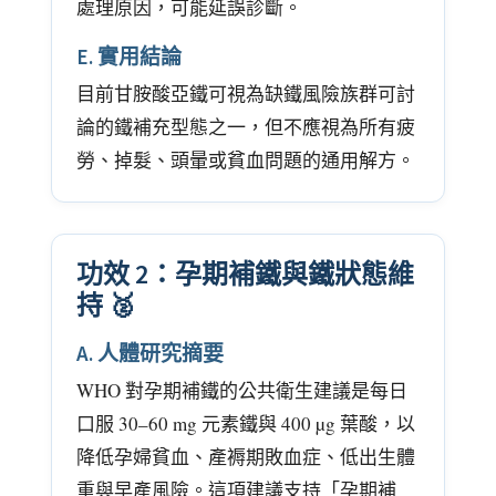
處理原因，可能延誤診斷。
E. 實用結論
目前甘胺酸亞鐵可視為缺鐵風險族群可討
論的鐵補充型態之一，但不應視為所有疲
勞、掉髮、頭暈或貧血問題的通用解方。
功效 2：孕期補鐵與鐵狀態維
持 🥈
A. 人體研究摘要
WHO 對孕期補鐵的公共衛生建議是每日
口服 30–60 mg 元素鐵與 400 µg 葉酸，以
降低孕婦貧血、產褥期敗血症、低出生體
重與早產風險。這項建議支持「孕期補