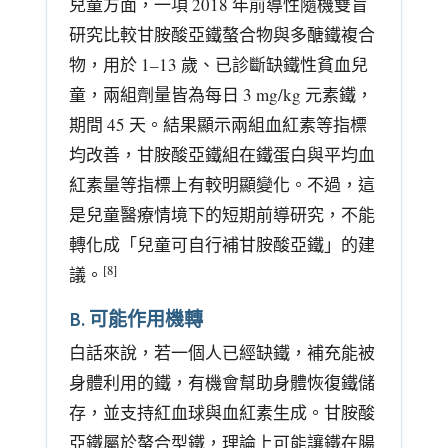
兒童方面，一項 2018 年前導性隨機雙盲
研究比較甘胺酸亞鐵螯合物與多醣鐵複合
物，用於 1–13 歲、已診斷缺鐵性貧血兒
童，兩組劑量皆為每日 3 mg/kg 元素鐵，
期間 45 天。結果顯示兩組血紅素等指標
均改善，甘胺酸亞鐵組在鐵蛋白與平均血
紅素量等指標上有較明顯變化。不過，這
是兒童醫療情境下的短期前導研究，不能
轉化成「兒童可自行補甘胺酸亞鐵」的建
[8]
議。
B. 可能作用機轉
白話來說，若一個人已經缺鐵，補充能被
身體利用的鐵，有機會幫助身體恢復鐵儲
存，並支持紅血球與血紅素生成。甘胺酸
亞鐵屬於螯合型鐵，理論上可能讓鐵在腸