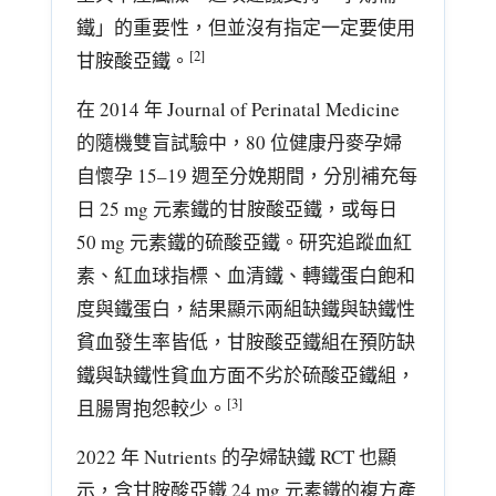
鐵」的重要性，但並沒有指定一定要使用
[2]
甘胺酸亞鐵。
在 2014 年 Journal of Perinatal Medicine
的隨機雙盲試驗中，80 位健康丹麥孕婦
自懷孕 15–19 週至分娩期間，分別補充每
日 25 mg 元素鐵的甘胺酸亞鐵，或每日
50 mg 元素鐵的硫酸亞鐵。研究追蹤血紅
素、紅血球指標、血清鐵、轉鐵蛋白飽和
度與鐵蛋白，結果顯示兩組缺鐵與缺鐵性
貧血發生率皆低，甘胺酸亞鐵組在預防缺
鐵與缺鐵性貧血方面不劣於硫酸亞鐵組，
[3]
且腸胃抱怨較少。
2022 年 Nutrients 的孕婦缺鐵 RCT 也顯
示，含甘胺酸亞鐵 24 mg 元素鐵的複方產