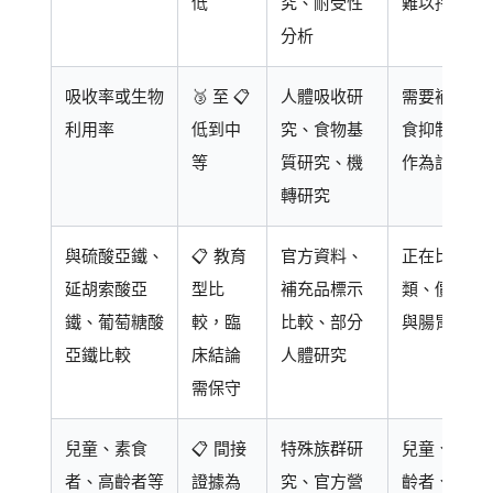
低
究、耐受性
難以持續者
分析
吸收率或生物
🥉 至 📋
人體吸收研
需要補鐵但
利用率
低到中
究、食物基
食抑制吸收
等
質研究、機
作為討論方
轉研究
與硫酸亞鐵、
📋 教育
官方資料、
正在比較鐵
延胡索酸亞
型比
補充品標示
類、價格、
鐵、葡萄糖酸
較，臨
比較、部分
與腸胃耐受
亞鐵比較
床結論
人體研究
需保守
兒童、素食
📋 間接
特殊族群研
兒童、素食
者、高齡者等
證據為
究、官方營
齡者、慢性