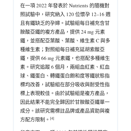
在一項 2022 年發表於 Nutrients 的隨機對
照試驗中，研究納入 120 位懷孕 12–16 週
且有鐵缺乏的孕婦。試驗組每日補充含甘
胺酸亞鐵的複方產品，提供 24 mg 元素
鐵，並搭配亞葉酸、葉酸、維生素 C 與多
種維生素；對照組每日補充延胡索酸亞
鐵，提供 66 mg 元素鐵，也搭配多種維生
素。研究追蹤 6 個月，兩組血紅素、紅血
球、鐵蛋白、轉鐵蛋白飽和度等鐵狀態指
標均改善，試驗組在部分吸收與耐受性指
標上表現較佳。由於試驗組是複方產品，
因此結果不能完全歸因於甘胺酸亞鐵單一
成分。該研究需標註品牌或產品資助與複
[4]
方配方限制。