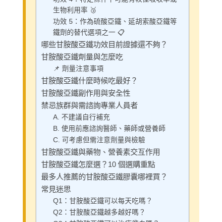
生物利用率 🥉
功效 5：作為硫酸亞鐵、延胡索酸亞鐵等
鐵劑的替代選項之一 📋
哪些甘胺酸亞鐵功效目前證據還不夠？
甘胺酸亞鐵劑量與怎麼吃
📌 劑量注意事項
甘胺酸亞鐵什麼時候吃最好？
甘胺酸亞鐵副作用與安全性
禁忌族群與需諮詢專業人員者
A. 不建議自行補充
B. 使用前應諮詢醫師、藥師或營養師
C. 可考慮但需注意劑量與檢驗
甘胺酸亞鐵與藥物、營養素交互作用
甘胺酸亞鐵怎麼選？10 個選購重點
最多人推薦的甘胺酸亞鐵膠囊哪裡買？
常見迷思
Q1：甘胺酸亞鐵可以每天吃嗎？
Q2：甘胺酸亞鐵越多越好嗎？