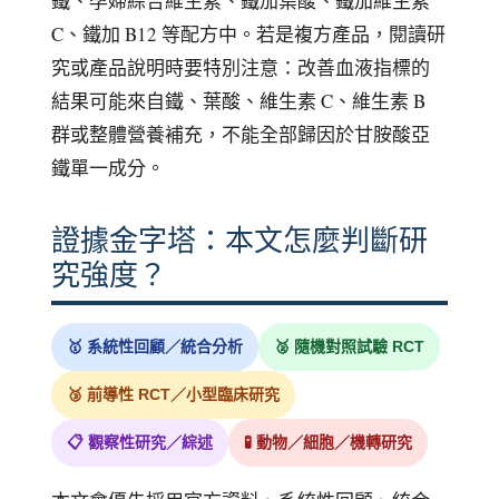
鐵、孕婦綜合維生素、鐵加葉酸、鐵加維生素
C、鐵加 B12 等配方中。若是複方產品，閱讀研
究或產品說明時要特別注意：改善血液指標的
結果可能來自鐵、葉酸、維生素 C、維生素 B
群或整體營養補充，不能全部歸因於甘胺酸亞
鐵單一成分。
證據金字塔：本文怎麼判斷研
究強度？
🥇 系統性回顧／統合分析
🥈 隨機對照試驗 RCT
🥉 前導性 RCT／小型臨床研究
📋 觀察性研究／綜述
🧪 動物／細胞／機轉研究