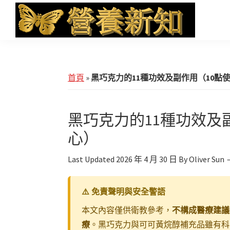
Skip
Skip
Skip
to
to
to
main
primary
footer
營
Health
養
content
sidebar
News
新
知
and
首頁
»
黑巧克力的11種功效及副作用（10點
iHerb
Shopping
黑巧克力的11種功效及
心）
Last Updated
2026 年 4 月 30 日
By
Oliver Sun
⚠️ 免責聲明與安全警語
本文內容僅供衛教參考，
不構成醫療建議
療
。黑巧克力與可可黃烷醇補充品雖有科