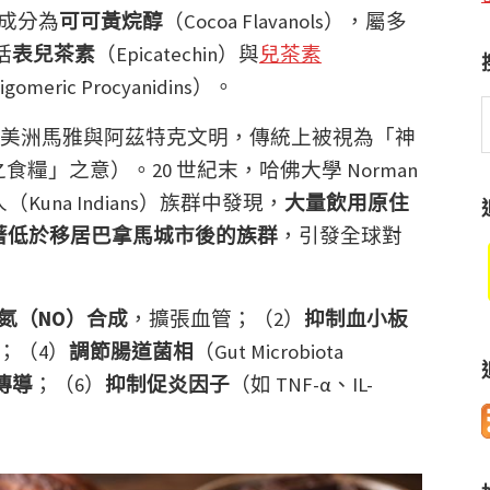
成分為
可可黃烷醇
（Cocoa Flavanols），屬多
括
表兒茶素
（Epicatechin）與
兒茶素
ric Procyanidins）。
S
源自中美洲馬雅與阿茲特克文明，傳統上被視為「神
t
w
糧」之意）。20 世紀末，哈佛大學 Norman
（Kuna Indians）族群中發現，
大量飲用原住
著低於移居巴拿馬城市後的族群
，引發全球對
氮（NO）合成
，擴張血管；（2）
抑制血小板
；（4）
調節腸道菌相
（Gut Microbiota
傳導
；（6）
抑制促炎因子
（如 TNF-α、IL-