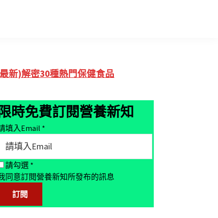
Primary
(最新)解密30種熱門保健食品
Sidebar
限時免費訂閱營養新知
請填入Email
*
請勾選
*
我同意訂閱營養新知所發布的訊息