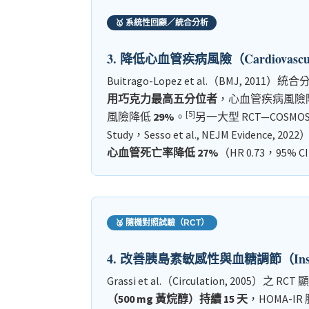
🥇 系統性回顧／統合分析
3. 降低心血管疾病風險（Cardiovascular
Buitrago-Lopez et al.（BMJ, 2011）統
用巧克力最高五分位者
，心血管疾病風險
[5]
風險降低
29%
。
另一大型 RCT—COSMOS（Co
Study，Sesso et al., NEJM Evidence, 20
心血管死亡率降低 27%
（HR 0.73，95% CI
🥈 隨機對照試驗（RCT）
4. 改善胰島素敏感性與血糖調節（Insulin 
Grassi et al.（Circulation, 2005
（500 mg 黃烷醇）持續 15 天
，HOMA-