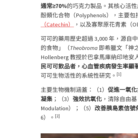
通常≥70%
的巧克力製品。其核心活性
酚類化合物（Polyphenols），主要包
（Catechin）
，以及寡聚原花青素（Oligome
可可的藥用歷史超過 3,000 年，
的食物」（
Theobroma
即希臘文「神之食
Hollenberg 教授於巴拿馬庫納印地安人
民可可飲品者，心血管疾病發生率顯
[1]
可可生物活性的系統性研究。
主要生物機制涵蓋：（1）
促進一氧化
凝集
；（3）
強效抗氧化
，清除自由基
Modulation）；（5）
改善胰島素信號
[2]
6）。