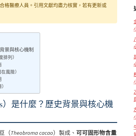
合格醫療人員。引用文獻均盡力核實，若有更新或
？歷史背景與核心機制
強度排列）
南
潛在風險）
用
源）
anols）是什麼？歷史背景與核心機
可豆（
Theobroma cacao
）製成、
可可固形物含量