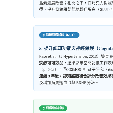
島素濃度改善；相比之下，白巧克力對照
徑
、提升骨骼肌葡萄糖轉運蛋白（GLUT-
🥈 隨機對照試驗（RCT）
5. 提升認知功能與神經保護（Cognitive &
Pase et al.（J Hypertension, 2013）雙盲 
烷醇可可飲品
，結果顯示空間記憶工作表現（sp
[8]
（p<0.05）。
COSMOS-Mind 子研究（Yeung
連續 3 年後，認知整體複合評分改善效果
及增加海馬迴血流與 BDNF 分泌。
🥉 對照臨床試驗