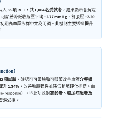
t）
7）納入
35 項 RCT，共 1,804 名受試者
，結果顯示含黃烷
，可顯著降低收縮壓平均
−2.77 mmHg
、舒張壓
−2.20
前期及初期高血壓族群中尤為明顯。此機制主要透過
提升
3]
nction）
42 項試驗
，確認可可黃烷醇可顯著改善
血流介導擴
提升 1.34%
，改善動脈彈性並降低動脈硬化指標。血
[4]
esponse）。
此功效對
高齡者、糖尿病患者及
普遍受損。