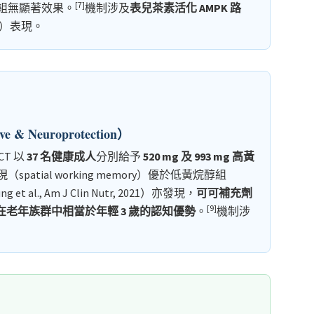
[7]
組無顯著效果。
機制涉及
表兒茶素活化 AMPK 路
4）表現。
 Neuroprotection）
RCT 以
37 名健康成人
分別給予
520 mg 及 993 mg 高黃
atial working memory）優於低黃烷醇組
 et al., Am J Clin Nutr, 2021）亦發現，
可可補充劑
[9]
在老年族群中相當於年輕 3 歲的認知優勢
。
機制涉