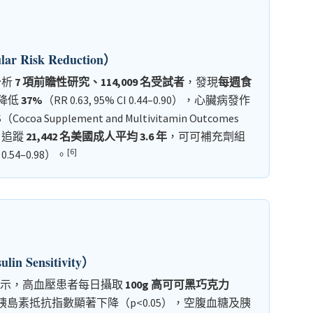
 Risk Reduction）
合分析
7 項前瞻性研究、114,009 名受試者
，發現
每週食
降低
37%
（RR 0.63, 95% CI 0.44–0.90），心臟病發作
coa Supplement and Multivitamin Outcomes
22）追蹤
21,442 名美國成人平均 3.6 年
，可可補充劑組
[6]
 0.54–0.98）。
Sensitivity）
）之 RCT 顯示，高血壓患者每日攝取
100g 高可可黑巧克力
IR 胰島素抵抗指數顯著下降（p<0.05），空腹血糖及胰