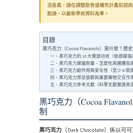
況各異，請在調整飲食或補充計畫前諮詢
勘誤，以最新學術資料為準。
目錄
黑巧克力（Cocoa Flavanols）是什麼
一、黑巧克力的 10 大實證功效（依證據
二、黑巧克力建議劑量、怎麼吃與選購指
三、黑巧克力副作用與安全性（至少 8 項
四、黑巧克力禁忌族群與重要藥物交互作
五、黑巧克力參考文獻（科學文獻實證來
黑巧克力（Cocoa Flav
制
黑巧克力
（Dark Chocolate）係以可