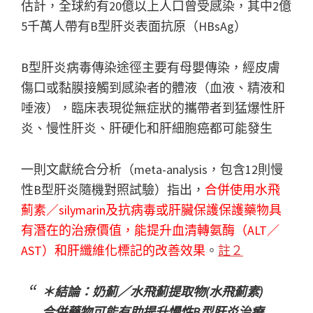
估計，全球約有20億以上人口曾受感染，其中2億
5千萬人帶有B型肝炎表面抗原（HBsAg）
B型肝炎病毒傳染途徑主要有母嬰傳染，經皮膚
傷口或黏膜接觸到感染者的體液（血液、精液和
唾液），臨床表現從無症狀的攜帶者到猛爆性肝
炎、慢性肝炎、肝硬化和肝細胞癌都可能發生
一則文獻統合分析（meta-analysis，包含12則慢
性B型肝炎隨機對照試驗）指出，
合併使用水飛
薊素／silymarin及抗病毒或肝臟保護保護藥物具
有潛在的治療價值，能提升血清轉氨酶（ALT／
AST）和肝纖維化標記的改善效果
。
註２
＊結論：奶薊／水飛薊提取物(水飛薊素)
合併藥物可能有助提升慢性B型肝炎治療