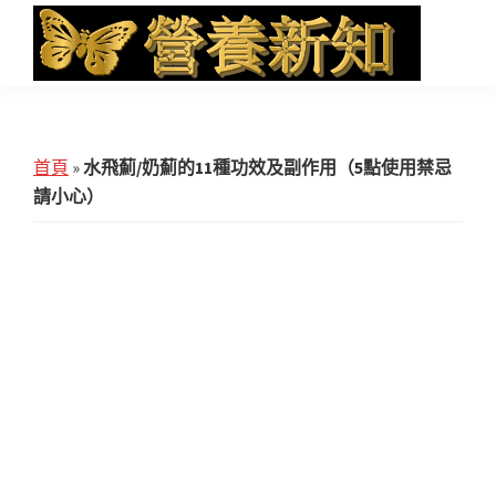
Skip
Skip
Skip
to
to
to
main
primary
footer
營
Health
養
content
sidebar
News
新
知
and
首頁
»
水飛薊/奶薊的11種功效及副作用（5點使用禁忌
iHerb
請小心）
Shopping