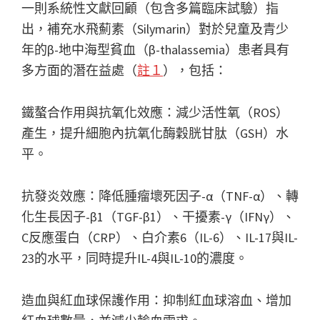
一則系統性文獻回顧（包含多篇臨床試驗）指
出，補充水飛薊素（Silymarin）對於兒童及青少
年的β-地中海型貧血（β-thalassemia）患者具有
多方面的潛在益處（
註１
），包括：
鐵螯合作用與抗氧化效應：減少活性氧（ROS）
產生，提升細胞內抗氧化酶穀胱甘肽（GSH）水
平。
抗發炎效應：降低腫瘤壞死因子-α（TNF-α）、轉
化生長因子-β1（TGF-β1）、干擾素-γ（IFNγ）、
C反應蛋白（CRP）、白介素6（IL-6）、IL-17與IL-
23的水平，同時提升IL-4與IL-10的濃度。
造血與紅血球保護作用：抑制紅血球溶血、增加