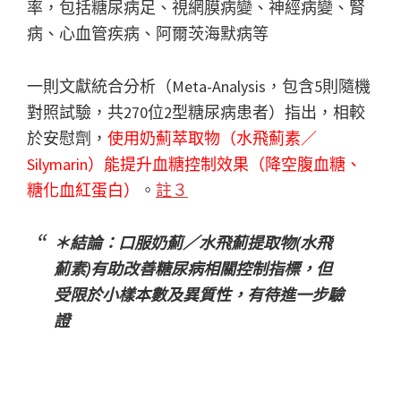
率，包括糖尿病足、視網膜病變、神經病變、腎
病、心血管疾病、阿爾茨海默病等
一則文獻統合分析（Meta-Analysis，包含5則隨機
對照試驗，共270位2型糖尿病患者）指出，相較
於安慰劑，
使用奶薊萃取物（水飛薊素／
Silymarin）能提升血糖控制效果（降空腹血糖、
糖化血紅蛋白）
。
註３
＊結論：口服奶薊／水飛薊提取物(水飛
薊素)有助改善糖尿病相關控制指標，但
受限於小樣本數及異質性，有待進一步驗
證