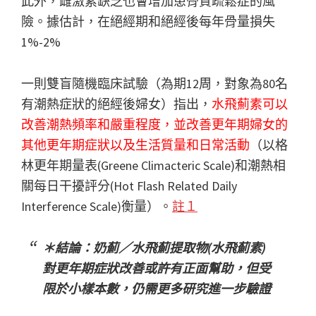
此外，雌激素缺乏也會增加患骨質疏鬆症的風
險。據估計，在絕經期和絕經後每年骨量損失
1%-2%
一則雙盲隨機臨床試驗（為期12周，對象為80名
有潮熱症狀的絕經後婦女）指出，
水飛薊素可以
改善潮熱頻率和嚴重程度，並改善更年期婦女的
其他更年期症狀以及生活質量和日常活動
（以格
林更年期量表(Greene Climacteric Scale)和潮熱相
關每日干擾評分(Hot Flash Related Daily
Interference Scale)衡量）。
註１
＊結論：奶薊／水飛薊提取物(水飛薊素)
對更年期症狀改善或許有正面幫助，但受
限於小樣本數，仍需更多研究進一步驗證