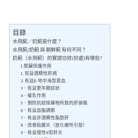
目錄
水飛薊／奶薊是什麼？
水飛薊/奶薊 與 朝鮮薊 有何不同？
奶薊（水飛薊）的實證功效(好處)有哪些?
1.腎臟保護作用
1. 有益酒精性肝病
2. 有益β-地中海型貧血
3．有益更年期症狀
4．催乳作用
5．預防抗結核藥物所致的肝損傷
6．有益血脂調節
7．有益非酒精性脂肪肝
8．改善粘膜炎（放化療所引發）
9．有益慢性B型肝炎