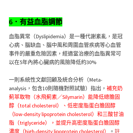
6．有益血脂調節
血脂異常（Dyslipidemia）是一種代謝紊亂，是冠
心病、腦缺血、腦中風和周圍血管疾病等心血管
事件的嚴重危險因素，經適當治療的血脂異常可
以在5年內將心臟病的風險降低約30%
一則系統性文獻回顧及統合分析（Meta-
analysis，包含10則隨機對照試驗）指出，
補充奶
薊萃取物（水飛薊素／Silymarin）能降低總膽固
醇（total cholesterol）、低密度脂蛋白膽固醇
（low‐density lipoprotein cholesterol）和三酸甘油
脂（triglyceride），並提升高密度脂蛋白膽固醇
濃度（high‐density lipoprotein cholesterol）
。
註