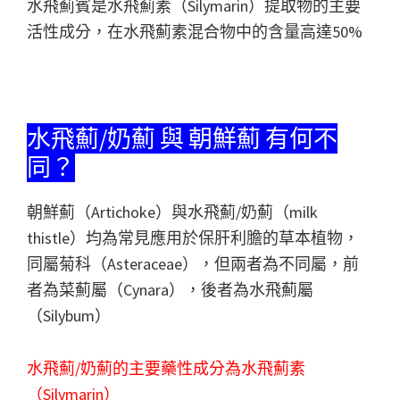
水飛薊賓是水飛薊素（Silymarin）提取物的主要
活性成分，在水飛薊素混合物中的含量高達50%
水飛薊/奶薊 與 朝鮮薊 有何不
同？
朝鮮薊（Artichoke）與水飛薊/奶薊（milk
thistle）均為常見應用於保肝利膽的草本植物，
同屬菊科（Asteraceae），但兩者為不同屬，前
者為菜薊屬（Cynara），後者為水飛薊屬
（Silybum）
水飛薊/奶薊的主要藥性成分為水飛薊素
（Silymarin）