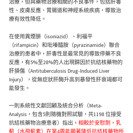
治療，但與藥物治療相關的不良事件，包括肝毒
性、皮膚反應、胃腸道和神經系統疾病，導致治
療有效性降低。
在使用異煙肼（isoniazid）、利福平
（rifampicin）和吡嗪醯胺（pyrazinamide）聯合
治療的患者中，肝毒性是最常見的導致停藥不良
反應，有5%至28%的人出現歸因於抗結核藥物的
肝損傷（Antituberculosis Drug-Induced Liver
Injury），從無症狀肝酶升高到暴發性肝衰竭都可
能發生。
一則系統性文獻回顧及統合分析（Meta-
Analysis，包含5則隨機對照試驗，共1198 位接受
抗結核藥物治療患者）指出，
相較於安慰劑，乳
薊（水飛薊素）在第4周能顯著降低抗結核藥物所