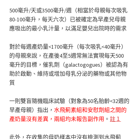
500毫升/天或3500毫升/週（相當於母親每次吸乳
80-100毫升，每天六次）已被確定為早產兒母親
應吸出的最小乳汁量，以滿足嬰兒出院時的需求
對於每週產奶量<1700毫升（每次吸乳<40毫升）
的母親來說，在產後4至5週常無法實現每天500
毫升的目標，催乳劑（galactogogues）被認為有
助於啟動、維持或增加母乳分泌的藥物或其他物
質
一則雙盲隨機臨床試驗（對象為50名胎齡<32週的
早產母親）指出，
水飛薊素組和安慰劑組之間的
產奶量沒有差異，兩組均未報告副作用
。
註１
此外，在收集的母奶樣本中沒有檢測到水飛薊