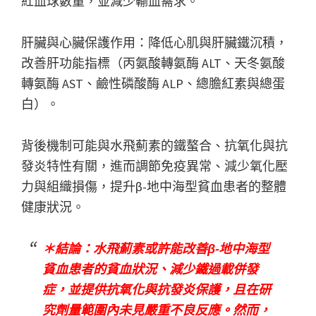
紅血球數量，並減少輸血需求。
肝臟與心臟保護作用：降低心肌與肝臟鐵沉積，
改善肝功能指標（丙氨酸轉氨酶 ALT、天冬氨酸
轉氨酶 AST、鹼性磷酸酶 ALP、總膽紅素與總蛋
白）。
背後機制可能與水飛薊素的鐵螯合、抗氧化與抗
發炎特性有關，進而調節免疫異常、減少氧化壓
力與組織損傷，提升β-地中海型貧血患者的整體
健康狀況。
＊結論：水飛薊素或許能改善β-地中海型
貧血患者的貧血狀況、減少鐵過載併發
症，並提供抗氧化與抗發炎保護，且在研
究劑量範圍內未見嚴重不良反應。然而，