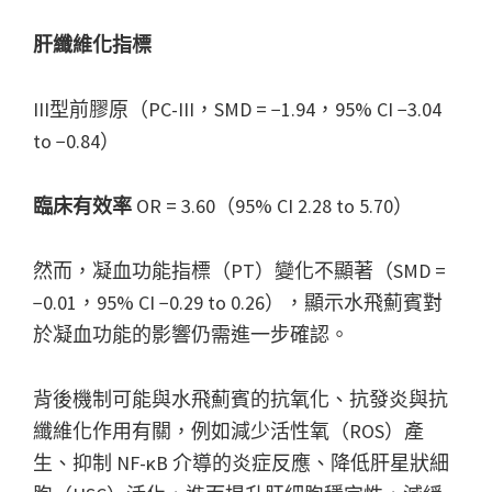
肝纖維化指標
III型前膠原（PC-III，SMD = −1.94，95% CI −3.04
to −0.84）
臨床有效率
OR = 3.60（95% CI 2.28 to 5.70）
然而，凝血功能指標（PT）變化不顯著（SMD =
−0.01，95% CI −0.29 to 0.26），顯示水飛薊賓對
於凝血功能的影響仍需進一步確認。
背後機制可能與水飛薊賓的抗氧化、抗發炎與抗
纖維化作用有關，例如減少活性氧（ROS）產
生、抑制 NF-κB 介導的炎症反應、降低肝星狀細