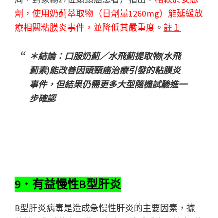
劑，使用奶薊萃取物（日劑量1260 mg）能延緩放
療相關粘膜炎事件，並降低其嚴重度
。
註１
＊結論：口服奶薊／水飛薊提取物(水飛
薊素)能改善因頭頸癌治療引發的粘膜炎
事件，但結果仍需更多大型隨機試驗進一
步確認
9．有益慢性B型肝炎
B型肝炎病毒是造成急慢性肝炎的主要因素，據