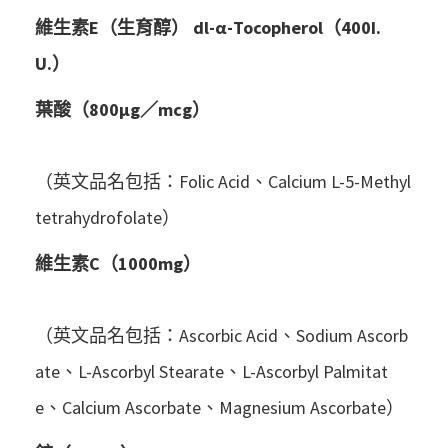
維生素E（生育醇） dl-α-Tocopherol（400I.
U.）
葉酸（800μg／mcg）
（英文品名包括：Folic Acid、Calcium L-5-Methyl
tetrahydrofolate）
維生素C（1000mg）
（英文品名包括：Ascorbic Acid、Sodium Ascorb
ate、L-Ascorbyl Stearate、L-Ascorbyl Palmitat
e、Calcium Ascorbate、Magnesium Ascorbate）