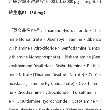
之總含量不得高於10000 I.U. (3000 μg／mcg R.E.)
維生素B1（50 mg）
（英文品名包括：Thiamine Hydrochloride、Thia
mine Mononitrate、Dibenzoyl Thiamine、Dibenzo
yl Thiamine Hydrochloride、Benfotiamine (Benzo
ylthiamine Monophosphate)、Bisbentiamine (Ben
zoylthiamine Disulfide)、Bisibuthiamine、Bisthia
mine Nitrate (Thiamine Disulfide Nitrate)、Co-Car
boxylase (Thiamine Pyrophosphate)、Cycothiami
ne、Dicethiamine Hydrochloride、Fursultiamin
e、Fursultiamine Hydrochloride、Octotiamine、
Prosultiamine、Prothiamine、Thiamine Dicetylsu