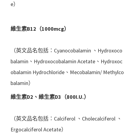
e）
維生素B12（1000mcg）
（英文品名包括：Cyanocobalamin 、Hydroxoco
balamin、Hydroxocobalamin Acetate、Hydroxoc
obalamin Hydrochloride、Mecobalamin/ Methylco
balamin）
維生素D2、維生素D3（800I.U.）
（英文品名包括：Calciferol 、Cholecalciferol 、
Ergocalciferol Acetate）