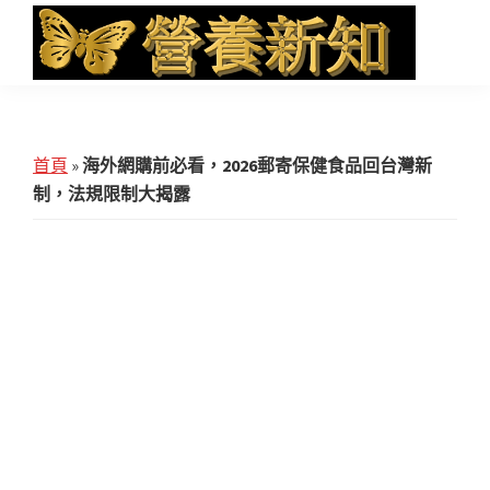
Skip
Skip
Skip
to
to
to
main
primary
footer
營
Health
養
content
sidebar
News
新
知
and
首頁
»
海外網購前必看，2026郵寄保健食品回台灣新
iHerb
制，法規限制大揭露
Shopping