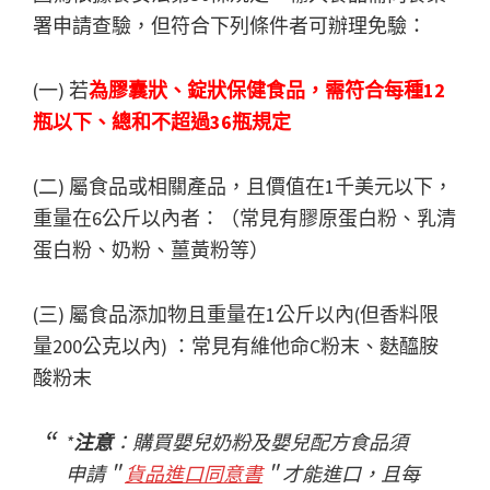
署申請查驗，但符合下列條件者可辦理免驗：
(一) 若
為膠囊狀、錠狀保健食品，需符合每種12
瓶以下、總和不超過36瓶規定
(二) 屬食品或相關產品，且價值在1千美元以下，
重量在6公斤以內者：（常見有膠原蛋白粉、乳清
蛋白粉、奶粉、薑黃粉等）
(三) 屬食品添加物且重量在1公斤以內(但香料限
量200公克以內) ：常見有維他命C粉末、麩醯胺
酸粉末
*
注意
：購買嬰兒奶粉及嬰兒配方食品須
申請＂
貨品進口同意書
＂才能進口，且每