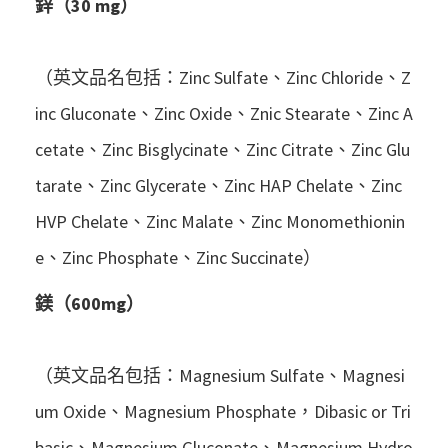
鋅（30 mg）
（英文品名包括：Zinc Sulfate、Zinc Chloride、Z
inc Gluconate、Zinc Oxide、Znic Stearate、Zinc A
cetate、Zinc Bisglycinate、Zinc Citrate、Zinc Glu
tarate、Zinc Glycerate、Zinc HAP Chelate、Zinc
HVP Chelate、Zinc Malate、Zinc Monomethionin
e、Zinc Phosphate、Zinc Succinate）
鎂（600mg）
（英文品名包括：Magnesium Sulfate、Magnesi
um Oxide、Magnesium Phosphate，Dibasic or Tri
basic、Magnesium Gluconate、Magnesium Hydro