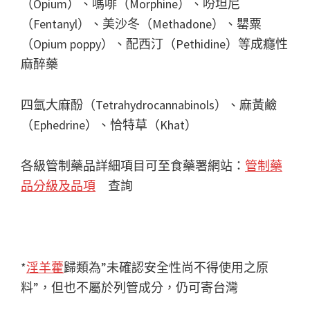
（Opium）、嗎啡（Morphine）、吩坦尼
（Fentanyl）、美沙冬（Methadone）、罌粟
（Opium poppy）、配西汀（Pethidine）等成癮性
麻醉藥
四氫大麻酚（Tetrahydrocannabinols）、麻黃鹼
（Ephedrine）、恰特草（Khat）
各級管制藥品詳細項目可至食藥署網站：
管制藥
品分級及品項
查詢
*
淫羊藿
歸類為”未確認安全性尚不得使用之原
料”，但也不屬於列管成分，仍可寄台灣