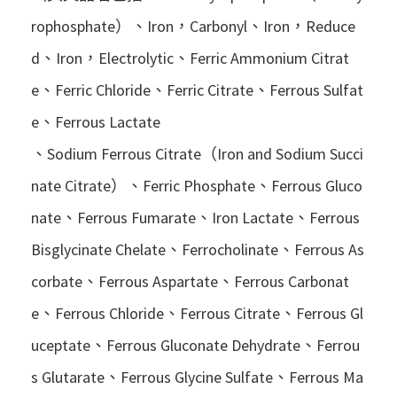
rophosphate）、Iron，Carbonyl、Iron，Reduce
d、Iron，Electrolytic、Ferric Ammonium Citrat
e、Ferric Chloride、Ferric Citrate、Ferrous Sulfat
e、Ferrous Lactate
、Sodium Ferrous Citrate（Iron and Sodium Succi
nate Citrate）、Ferric Phosphate、Ferrous Gluco
nate、Ferrous Fumarate、Iron Lactate、Ferrous
Bisglycinate Chelate、Ferrocholinate、Ferrous As
corbate、Ferrous Aspartate、Ferrous Carbonat
e、Ferrous Chloride、Ferrous Citrate、Ferrous Gl
uceptate、Ferrous Gluconate Dehydrate、Ferrou
s Glutarate、Ferrous Glycine Sulfate、Ferrous Ma